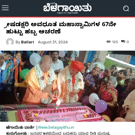
ಶ್ರೀಷಡಕ್ಷರಿ ಅವಧೂತ ಮಹಾಸ್ವಾಮಿಗಳ 67ನೇ
ಹುಟ್ಟು ಹಬ್ಬ ಆಚರಣೆ
By
Ballari
125
0
August 31, 2024
ಬೆಳಗಾಯಿತು ವಾರ್ತೆ
|
Www.belagayithu.in
ಕುರುಗೋಡು
: ಜನಪರ ಕಾಳಜಿಯಿಂದ ಬದುಕನ್ನು ಯಾವ ರೀತಿ ಮನುಷ್ಯ