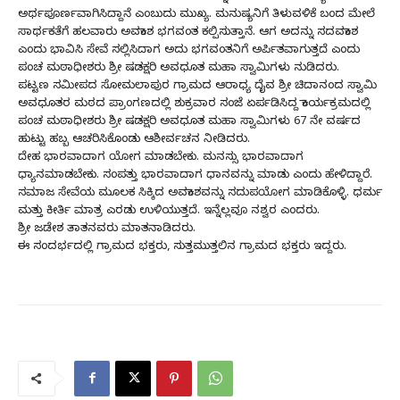
ಅರ್ಥಪೂರ್ಣವಾಗಿಸಿದ್ದಾನೆ ಎಂಬುದು ಮುಖ್ಯ. ಮನುಷ್ಯನಿಗೆ ತಿಳುವಳಿಕೆ ಬಂದ ಮೇಲೆ
ಸಾರ್ಥಕತೆಗೆ ಹಲವಾರು ಅವಕಾಶ ಭಗವಂತ ಕಲ್ಪಿಸುತ್ತಾನೆ. ಆಗ ಅದನ್ನು ಸದವಕಾಶ
ಎಂದು ಭಾವಿಸಿ ಸೇವೆ ಸಲ್ಲಿಸಿದಾಗ ಅದು ಭಗವಂತನಿಗೆ ಅರ್ಪಿತವಾಗುತ್ತದೆ ಎಂದು
ಪಂಚ ಮಠಾಧೀಶರು ಶ್ರೀ ಷಡಕ್ಷರಿ ಅವಧೂತ ಮಹಾ ಸ್ವಾಮಿಗಳು ನುಡಿದರು.
ಪಟ್ಟಣ ಸಮೀಪದ ಸೋಮಲಾಪುರ ಗ್ರಾಮದ ಆರಾಧ್ಯ ದೈವ ಶ್ರೀ ಚಿದಾನಂದ ಸ್ವಾಮಿ
ಅವಧೂತರ ಮಠದ ಪ್ರಾಂಗಣದಲ್ಲಿ ಶುಕ್ರವಾರ ಸಂಜೆ ಏರ್ಪಡಿಸಿದ್ದ ಕಾರ್ಯಕ್ರಮದಲ್ಲಿ
ಪಂಚ ಮಠಾಧೀಶರು ಶ್ರೀ ಷಡಕ್ಷರಿ ಅವಧೂತ ಮಹಾ ಸ್ವಾಮಿಗಳು 67 ನೇ ವರ್ಷದ
ಹುಟ್ಟು ಹಬ್ಬ ಆಚರಿಸಿಕೊಂಡು ಆಶೀರ್ವಚನ ನೀಡಿದರು.
ದೇಹ ಭಾರವಾದಾಗ ಯೋಗ ಮಾಡಬೇಕು. ಮನಸ್ಸು ಭಾರವಾದಾಗ
ಧ್ಯಾನಮಾಡಬೇಕು. ಸಂಪತ್ತು ಭಾರವಾದಾಗ ಧಾನವನ್ನು ಮಾಡು ಎಂದು ಹೇಳಿದ್ದಾರೆ.
ಸಮಾಜ ಸೇವೆಯ ಮೂಲಕ ಸಿಕ್ಕಿದ ಅವಕಾಶವನ್ನು ಸದುಪಯೋಗ ಮಾಡಿಕೊಳ್ಳಿ. ಧರ್ಮ
ಮತ್ತು ಕೀರ್ತಿ ಮಾತ್ರ ಎರಡು ಉಳಿಯುತ್ತದೆ. ಇನ್ನೆಲ್ಲವೂ ನಶ್ವರ ಎಂದರು.
ಶ್ರೀ ಜಡೇಶ ತಾತನವರು ಮಾತನಾಡಿದರು.
ಈ ಸಂದರ್ಭದಲ್ಲಿ ಗ್ರಾಮದ ಭಕ್ತರು, ಸುತ್ತಮುತ್ತಲಿನ ಗ್ರಾಮದ ಭಕ್ತರು ಇದ್ದರು.