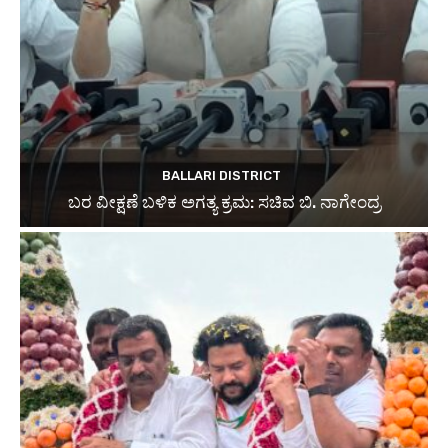
BALLARI DISTRICT
ಬರ ವೀಕ್ಷಣೆ ಬಳಿಕ ಅಗತ್ಯ ಕ್ರಮ: ಸಚಿವ ಬಿ. ನಾಗೇಂದ್ರ