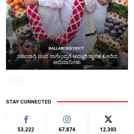
BALLARI DISTRICT
ಸಚಿವರಾಗಿ ಬಂದ ನಾಗೇಂದ್ರಗೆ ಅದ್ದೂರಿ ಸ್ವಾಗತ ಕೋರಿದ
ಅಭಿಮಾನಿಗಳು
STAY CONNECTED
53,222
67,874
12,303