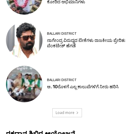
ಕೋರಿದ ಅಭಿಮಾನಿಗಳು
BALLARI DISTRICT
ನಾಗೇಂದ್ರ ವಿರುದ್ಧದ ಟೀಕೆಗಳು ರಾಜಕೀಯ ಪ್ರೇರಿತ:
ವೆಂಕಟೇಶ್ ಹೆಗಡೆ
BALLARI DISTRICT
ಆ. 10ರೊಳಗೆ ಎಲ್ಲ ಕಾಲುವೆಗಳಿಗೆ ನೀರು ಹರಿಸಿ
Load more