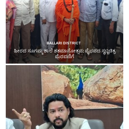
BALLARI DISTRICT
ಹೀರದ ಸೂಗಮ್ಮ ಶಾಲೆ ಶತಮಾನೋತ್ಸವ: ವೈಭವದ ಸ್ಥಬ್ದಚಿತ್ರ
ಮೆರವಣಿಗೆ