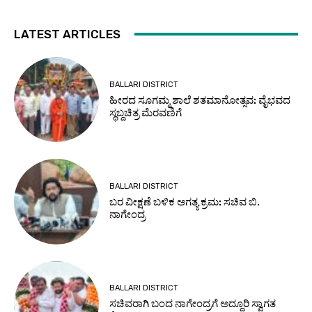
LATEST ARTICLES
BALLARI DISTRICT
ಹೀರದ ಸೂಗಮ್ಮ ಶಾಲೆ ಶತಮಾನೋತ್ಸವ: ವೈಭವದ
ಸ್ಥಬ್ದಚಿತ್ರ ಮೆರವಣಿಗೆ
BALLARI DISTRICT
ಬರ ವೀಕ್ಷಣೆ ಬಳಿಕ ಅಗತ್ಯ ಕ್ರಮ: ಸಚಿವ ಬಿ.
ನಾಗೇಂದ್ರ
BALLARI DISTRICT
ಸಚಿವರಾಗಿ ಬಂದ ನಾಗೇಂದ್ರಗೆ ಅದ್ದೂರಿ ಸ್ವಾಗತ