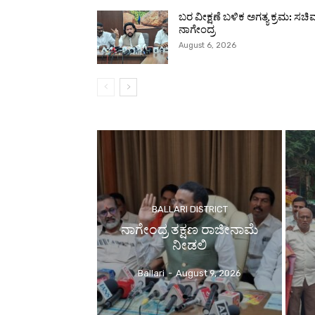
ಬರ ವೀಕ್ಷಣೆ ಬಳಿಕ ಅಗತ್ಯ ಕ್ರಮ: ಸಚಿವ
ನಾಗೇಂದ್ರ
August 6, 2026
BALLARI DISTRICT
ನಾಗೇಂದ್ರ ತಕ್ಷಣ ರಾಜೀನಾಮೆ
ನೀಡಲಿ
Ballari
-
August 9, 2026