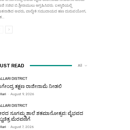
ಜಿ ಸಚಿವ ಬಿ.ಶ್ರೀರಾಮುಲು ಆಗ್ರಹಿಸಿದರು. ಬಳ್ಳಾರಿಯಲ್ಲಿ
ಾತನಾಡಿದ ಅವರು, ವಾಲ್ಮೀಕಿ ಸಮುದಾಯದ ಹಣ ದುರುಪಯೋಗ,
...
UST READ
All
LLARI DISTRICT
ಾಗೇಂದ್ರ ತಕ್ಷಣ ರಾಜೀನಾಮೆ ನೀಡಲಿ
llari
-
August 9, 2026
LLARI DISTRICT
ೀರದ ಸೂಗಮ್ಮ ಶಾಲೆ ಶತಮಾನೋತ್ಸವ: ವೈಭವದ
ಥಬ್ದಚಿತ್ರ ಮೆರವಣಿಗೆ
llari
-
August 7, 2026