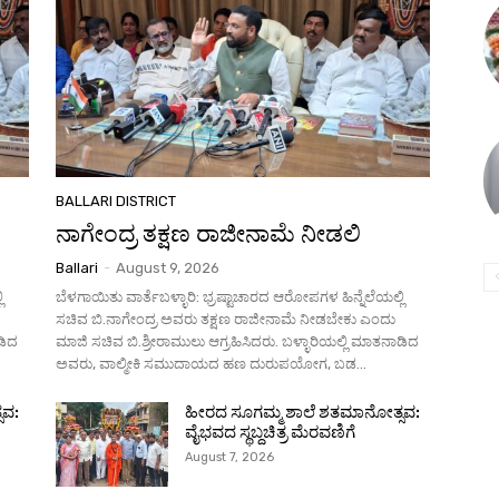
BALLARI DISTRICT
ನಾಗೇಂದ್ರ ತಕ್ಷಣ ರಾಜೀನಾಮೆ ನೀಡಲಿ
Ballari
-
August 9, 2026
ಿ
ಬೆಳಗಾಯಿತು ವಾರ್ತೆಬಳ್ಳಾರಿ: ಭ್ರಷ್ಟಾಚಾರದ ಆರೋಪಗಳ ಹಿನ್ನೆಲೆಯಲ್ಲಿ
ಸಚಿವ ಬಿ.ನಾಗೇಂದ್ರ ಅವರು ತಕ್ಷಣ ರಾಜೀನಾಮೆ ನೀಡಬೇಕು ಎಂದು
ಡಿದ
ಮಾಜಿ ಸಚಿವ ಬಿ.ಶ್ರೀರಾಮುಲು ಆಗ್ರಹಿಸಿದರು. ಬಳ್ಳಾರಿಯಲ್ಲಿ ಮಾತನಾಡಿದ
ಅವರು, ವಾಲ್ಮೀಕಿ ಸಮುದಾಯದ ಹಣ ದುರುಪಯೋಗ, ಬಡ...
ಸವ:
ಹೀರದ ಸೂಗಮ್ಮ ಶಾಲೆ ಶತಮಾನೋತ್ಸವ:
ವೈಭವದ ಸ್ಥಬ್ದಚಿತ್ರ ಮೆರವಣಿಗೆ
August 7, 2026