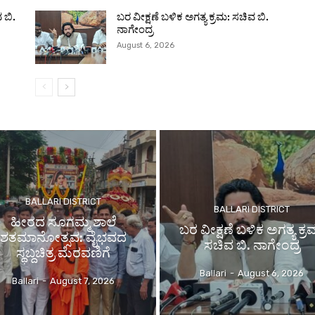
 ಬಿ.
ಬರ ವೀಕ್ಷಣೆ ಬಳಿಕ ಅಗತ್ಯ ಕ್ರಮ: ಸಚಿವ ಬಿ.
ನಾಗೇಂದ್ರ
August 6, 2026
BALLARI DISTRICT
BALLARI DISTRICT
ಹೀರದ ಸೂಗಮ್ಮ ಶಾಲೆ
ಬರ ವೀಕ್ಷಣೆ ಬಳಿಕ ಅಗತ್ಯ ಕ್ರ
ಶತಮಾನೋತ್ಸವ: ವೈಭವದ
ಸಚಿವ ಬಿ. ನಾಗೇಂದ್ರ
ಸ್ಥಬ್ದಚಿತ್ರ ಮೆರವಣಿಗೆ
Ballari
-
August 6, 2026
Ballari
-
August 7, 2026