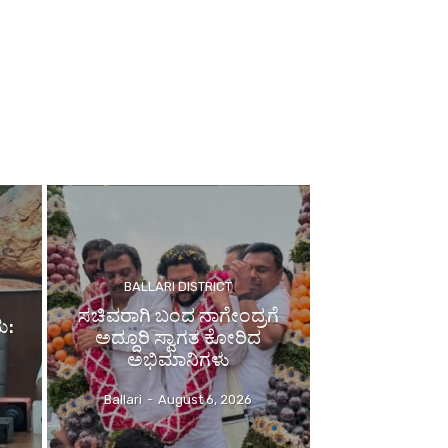
BALLARI DISTRICT
ಸಚಿವರಾಗಿ ಬಂದ ನಾಗೇಂದ್ರಗೆ
ಮ:
ಅದ್ದೂರಿ ಸ್ವಾಗತ ಕೋರಿದ
ಅಭಿಮಾನಿಗಳು
Ballari
-
August 6, 2026