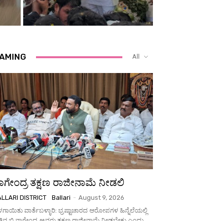
AMING
All
ಾಗೇಂದ್ರ ತಕ್ಷಣ ರಾಜೀನಾಮೆ ನೀಡಲಿ
LLARI DISTRICT
Ballari
-
August 9, 2026
ಳಗಾಯಿತು ವಾರ್ತೆಬಳ್ಳಾರಿ: ಭ್ರಷ್ಟಾಚಾರದ ಆರೋಪಗಳ ಹಿನ್ನೆಲೆಯಲ್ಲಿ
ಿವ ಬಿ.ನಾಗೇಂದ್ರ ಅವರು ತಕ್ಷಣ ರಾಜೀನಾಮೆ ನೀಡಬೇಕು ಎಂದು