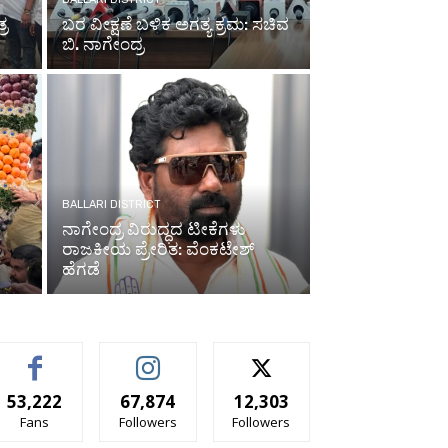
್ರ
ಬರ ವೀಕ್ಷಣೆ ಬಳಿಕ ಅಗತ್ಯ ಕ್ರಮ: ಸಚಿವ
ಬಿ. ನಾಗೇಂದ್ರ
BALLARI DISTRICT
ನಾಗೇಂದ್ರ ವಿರುದ್ಧದ ಟೀಕೆಗಳು
ರಾಜಕೀಯ ಪ್ರೇರಿತ: ವೆಂಕಟೇಶ್
ಹೆಗಡೆ
53,222
67,874
12,303
Fans
Followers
Followers