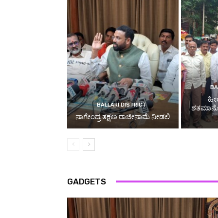
BA
ಹೀ
BALLARI DISTRICT
ಶತಮಾನೋತ್
ನಾಗೇಂದ್ರ ತಕ್ಷಣ ರಾಜೀನಾಮೆ ನೀಡಲಿ
GADGETS