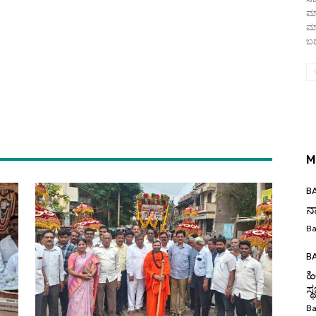
ಮಾ
ಮ
ಬಡ
M
BA
ನ
Ba
BA
ಹ
ಸ್
Ba