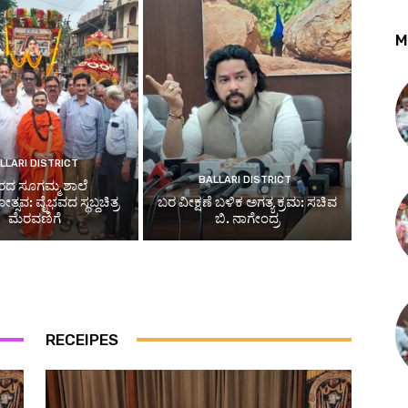
M
LLARI DISTRICT
BALLARI DISTRICT
ರದ ಸೂಗಮ್ಮ ಶಾಲೆ
ಸವ: ವೈಭವದ ಸ್ಥಬ್ದಚಿತ್ರ
ಬರ ವೀಕ್ಷಣೆ ಬಳಿಕ ಅಗತ್ಯ ಕ್ರಮ: ಸಚಿವ
ಮೆರವಣಿಗೆ
ಬಿ. ನಾಗೇಂದ್ರ
RECEIPES