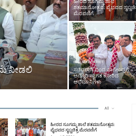
ಹೀರದ ಸೂಗಮ್ಮ ಶಾಲೆ
ಶತಮಾನೋತ್ಸವ: ವೈಭವದ ಸ್ಥಬ್ದಚಿತ
ಮೆರವಣಿಗೆ
BALLARI DISTRICT
ಮೆ ನೀಡಲಿ
ಸಚಿವರಾಗಿ ಬಂದ ನಾಗೇಂದ್ರಗೆ
ಅದ್ದೂರಿ ಸ್ವಾಗತ ಕೋರಿದ
ಅಭಿಮಾನಿಗಳು
All
ಹೀರದ ಸೂಗಮ್ಮ ಶಾಲೆ ಶತಮಾನೋತ್ಸವ:
ವೈಭವದ ಸ್ಥಬ್ದಚಿತ್ರ ಮೆರವಣಿಗೆ