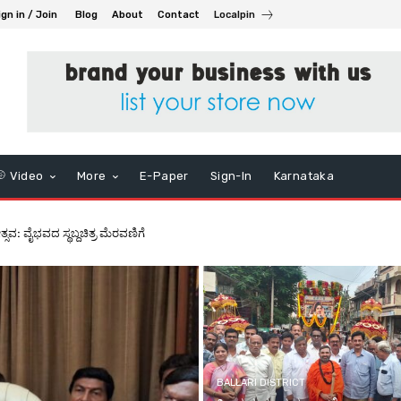
ign in / Join
Blog
About
Contact
Localpin
Video
More
E-Paper
Sign-In
Karnataka
ಿವ ಬಿ. ನಾಗೇಂದ್ರ
BALLARI DISTRICT