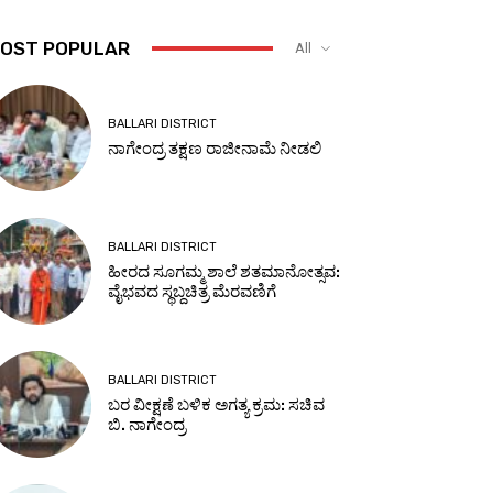
OST POPULAR
All
BALLARI DISTRICT
ನಾಗೇಂದ್ರ ತಕ್ಷಣ ರಾಜೀನಾಮೆ ನೀಡಲಿ
BALLARI DISTRICT
ಹೀರದ ಸೂಗಮ್ಮ ಶಾಲೆ ಶತಮಾನೋತ್ಸವ:
ವೈಭವದ ಸ್ಥಬ್ದಚಿತ್ರ ಮೆರವಣಿಗೆ
BALLARI DISTRICT
ಬರ ವೀಕ್ಷಣೆ ಬಳಿಕ ಅಗತ್ಯ ಕ್ರಮ: ಸಚಿವ
ಬಿ. ನಾಗೇಂದ್ರ