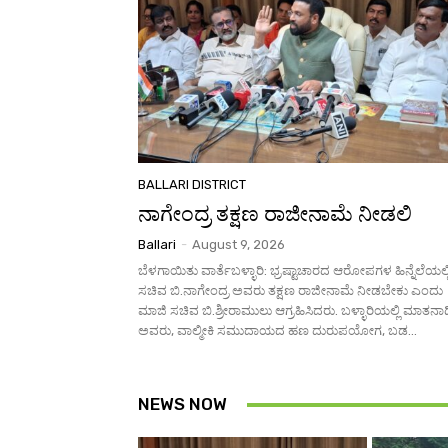
BALLARI DISTRICT
ನಾಗೇಂದ್ರ ತಕ್ಷಣ ರಾಜೀನಾಮೆ ನೀಡಲಿ
Ballari
-
August 9, 2026
ಬೆಳಗಾಯಿತು ವಾರ್ತೆಬಳ್ಳಾರಿ: ಭ್ರಷ್ಟಾಚಾರದ ಆರೋಪಗಳ ಹಿನ್ನೆಲೆಯಲ್ಲ
ಸಚಿವ ಬಿ.ನಾಗೇಂದ್ರ ಅವರು ತಕ್ಷಣ ರಾಜೀನಾಮೆ ನೀಡಬೇಕು ಎಂದು
ಮಾಜಿ ಸಚಿವ ಬಿ.ಶ್ರೀರಾಮುಲು ಆಗ್ರಹಿಸಿದರು. ಬಳ್ಳಾರಿಯಲ್ಲಿ ಮಾತನಾ
ಅವರು, ವಾಲ್ಮೀಕಿ ಸಮುದಾಯದ ಹಣ ದುರುಪಯೋಗ, ಬಡ...
NEWS NOW