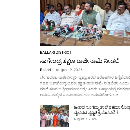
BALLARI DISTRICT
ನಾಗೇಂದ್ರ ತಕ್ಷಣ ರಾಜೀನಾಮೆ ನೀಡಲಿ
Ballari
-
August 9, 2026
ಬೆಳಗಾಯಿತು ವಾರ್ತೆಬಳ್ಳಾರಿ: ಭ್ರಷ್ಟಾಚಾರದ ಆರೋಪಗಳ ಹಿನ್ನೆಲೆಯಲ್ಲ
ಸಚಿವ ಬಿ.ನಾಗೇಂದ್ರ ಅವರು ತಕ್ಷಣ ರಾಜೀನಾಮೆ ನೀಡಬೇಕು ಎಂದು
ಮಾಜಿ ಸಚಿವ ಬಿ.ಶ್ರೀರಾಮುಲು ಆಗ್ರಹಿಸಿದರು. ಬಳ್ಳಾರಿಯಲ್ಲಿ ಮಾತನಾ
ಅವರು, ವಾಲ್ಮೀಕಿ ಸಮುದಾಯದ ಹಣ ದುರುಪಯೋಗ, ಬಡ...
ಹೀರದ ಸೂಗಮ್ಮ ಶಾಲೆ ಶತಮಾನೋತ್
ವೈಭವದ ಸ್ಥಬ್ದಚಿತ್ರ ಮೆರವಣಿಗೆ
August 7, 2026