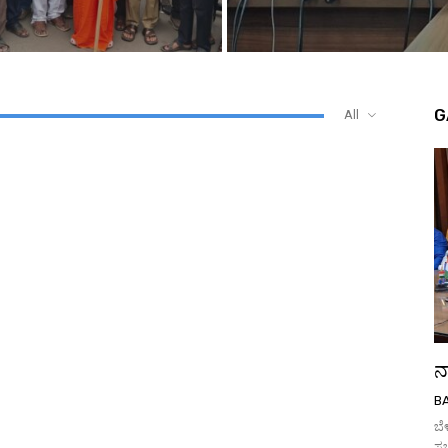
G
All
ನ
BA
ಬೆ
ಸಚ