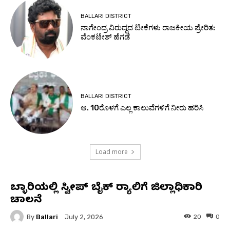
BALLARI DISTRICT
ನಾಗೇಂದ್ರ ವಿರುದ್ಧದ ಟೀಕೆಗಳು ರಾಜಕೀಯ ಪ್ರೇರಿತ:
ವೆಂಕಟೇಶ್ ಹೆಗಡೆ
BALLARI DISTRICT
ಆ. 10ರೊಳಗೆ ಎಲ್ಲ ಕಾಲುವೆಗಳಿಗೆ ನೀರು ಹರಿಸಿ
Load more