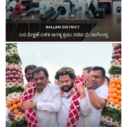
BALLARI DISTRICT
ಬರ ವೀಕ್ಷಣೆ ಬಳಿಕ ಅಗತ್ಯ ಕ್ರಮ: ಸಚಿವ ಬಿ. ನಾಗೇಂದ್ರ