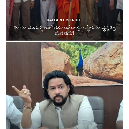
BALLARI DISTRICT
ಹೀರದ ಸೂಗಮ್ಮ ಶಾಲೆ ಶತಮಾನೋತ್ಸವ: ವೈಭವದ ಸ್ಥಬ್ದಚಿತ್ರ
ಮೆರವಣಿಗೆ