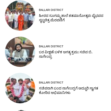
BALLARI DISTRICT
ಹೀರದ ಸೂಗಮ್ಮ ಶಾಲೆ ಶತಮಾನೋತ್ಸವ: ವೈಭವದ
ಸ್ಥಬ್ದಚಿತ್ರ ಮೆರವಣಿಗೆ
BALLARI DISTRICT
ಬರ ವೀಕ್ಷಣೆ ಬಳಿಕ ಅಗತ್ಯ ಕ್ರಮ: ಸಚಿವ ಬಿ.
ನಾಗೇಂದ್ರ
BALLARI DISTRICT
ಸಚಿವರಾಗಿ ಬಂದ ನಾಗೇಂದ್ರಗೆ ಅದ್ದೂರಿ ಸ್ವಾಗತ
ಕೋರಿದ ಅಭಿಮಾನಿಗಳು