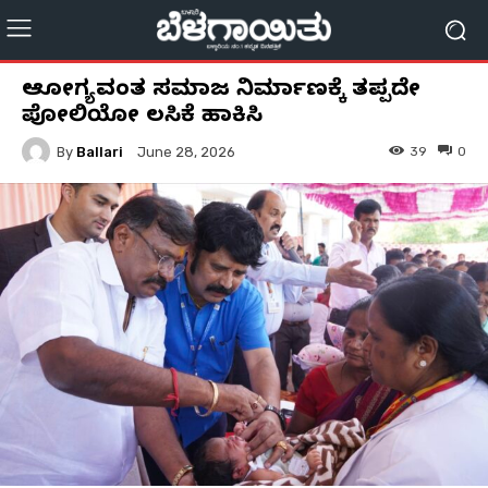
ಆರೋಗ್ಯವಂತ ಸಮಾಜ ನಿರ್ಮಾಣಕ್ಕೆ ತಪ್ಪದೇ
ಪೋಲಿಯೋ ಲಸಿಕೆ ಹಾಕಿಸಿ
By
Ballari
39
0
June 28, 2026