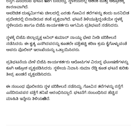
ರಸ್ತೆಗೆ ಎಸೆದಿರುವ ಘಟನೆ ಬೆಳಕಿಗೆ ಬಂದಿದ್ದು, ಸ್ಥಳೀಯರಲ್ಲಿ ಆತಂಕ ಮತ್ತು ಆಕ್ರೋಶಕ್ಕೆ
ಕಾರಣವಾಗಿದೆ.
ಅಪರಿಚಿತ ದುಷ್ಕರ್ಮಿಗಳು ಚೀಲದಲ್ಲಿ ಎರಡು ಗೋವಿನ ತಲೆಗಳನ್ನು ತಂದು ಜನನಿಬಿಡ
ಪ್ರದೇಶದಲ್ಲಿ ಬಿಸಾಡಿರುವ ಶಂಕೆ ವ್ಯಕ್ತವಾಗಿದೆ. ಘಟನೆ ತಿಳಿಯುತ್ತಿದ್ದಂತೆಯೇ ಸ್ಥಳಕ್ಕೆ
ಸ್ಥಳೀಯರು ಹಾಗೂ ಬಿಜೆಪಿ ಕಾರ್ಯಕರ್ತರು ಆಗಮಿಸಿ ಪ್ರತಿಭಟನೆ ನಡೆಸಿದರು.
ಸ್ಥಳಕ್ಕೆ ಬಿಜೆಪಿ ಜಿಲ್ಲಾಧ್ಯಕ್ಷ ಅನಿಲ್ ಕುಮಾರ್ ನಾಯ್ಡು ಭೇಟಿ ನೀಡಿ ಪರಿಶೀಲನೆ
ನಡೆಸಿದರು. ಈ ಕೃತ್ಯ ಎಸಗಿದವರನ್ನು ಕೂಡಲೇ ಪತ್ತೆಹಚ್ಚಿ ಕಠಿಣ ಕ್ರಮ ಕೈಗೊಳ್ಳುವಂತೆ
ಅವರು ಪೊಲೀಸ್ ಇಲಾಖೆಯನ್ನು ಒತ್ತಾಯಿಸಿದರು.
ಪ್ರತಿಭಟನೆಯ ವೇಳೆ ಬಿಜೆಪಿ ಕಾರ್ಯಕರ್ತರು ಆರೋಪಿಗಳ ವಿರುದ್ಧ ಘೋಷಣೆಗಳನ್ನು
ಕೂಗಿ ಆಕ್ರೋಶ ವ್ಯಕ್ತಪಡಿಸಿದರು. ಸ್ಥಳೀಯ ನಿವಾಸಿ ಸುಮಾ ರೆಡ್ಡಿ ಕೂಡ ಘಟನೆ ಕುರಿತು
ತೀವ್ರ ಖಂಡನೆ ವ್ಯಕ್ತಪಡಿಸಿದರು.
ಈ ಸಂಬಂಧ ಪೊಲೀಸರು ಸ್ಥಳ ಪರಿಶೀಲನೆ ನಡೆಸಿದ್ದು, ಗೋವಿನ ತಲೆಗಳನ್ನು ರಸ್ತೆಗೆ
ಎಸೆದಿರುವವರ ಪತ್ತೆಗೆ ತನಿಖೆ ಆರಂಭಿಸಿದ್ದಾರೆ. ಘಟನೆಗೆ ಸಂಬಂಧಿಸಿದ ಹೆಚ್ಚಿನ
ಮಾಹಿತಿ ಇನ್ನೇನು ತಿಳಿಯಬೇಕಿದೆ.