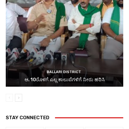
BALLARI DISTRICT
ಆ. 10ರೊಳಗೆ ಎಲ್ಲ ಕಾಲುವೆಗಳಿಗೆ ನೀರು ಹರಿಸಿ
STAY CONNECTED