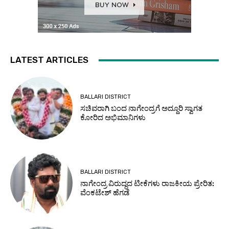
LATEST ARTICLES
BALLARI DISTRICT
ಸಚಿವರಾಗಿ ಬಂದ ನಾಗೇಂದ್ರಗೆ ಅದ್ದೂರಿ ಸ್ವಾಗತ
ಕೋರಿದ ಅಭಿಮಾನಿಗಳು
BALLARI DISTRICT
ನಾಗೇಂದ್ರ ವಿರುದ್ಧದ ಟೀಕೆಗಳು ರಾಜಕೀಯ ಪ್ರೇರಿತ:
ವೆಂಕಟೇಶ್ ಹೆಗಡೆ