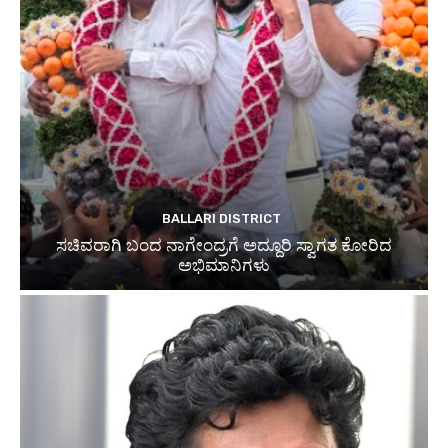
BALLARI DISTRICT
ಸಚಿವರಾಗಿ ಬಂದ ನಾಗೇಂದ್ರಗೆ ಅದ್ದೂರಿ ಸ್ವಾಗತ ಕೋರಿದ
ಅಭಿಮಾನಿಗಳು