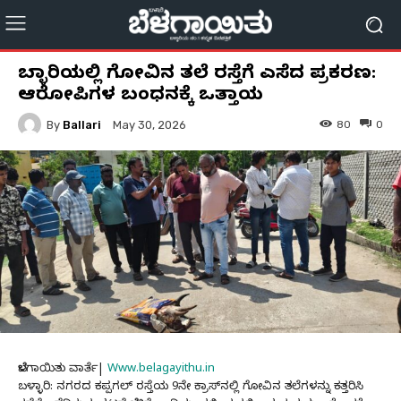
ಬಳ್ಳಾರಿಯಲ್ಲಿ ಗೋವಿನ ತಲೆ ರಸ್ತೆಗೆ ಎಸೆದ ಪ್ರಕರಣ:
ಆರೋಪಿಗಳ ಬಂಧನಕ್ಕೆ ಒತ್ತಾಯ
By
Ballari
80
0
May 30, 2026
ಬೆಳಗಾಯಿತು ವಾರ್ತೆ|
Www.belagayithu.in
ಬಳ್ಳಾರಿ: ನಗರದ ಕಪ್ಪಗಲ್ ರಸ್ತೆಯ 9ನೇ ಕ್ರಾಸ್‌ನಲ್ಲಿ ಗೋವಿನ ತಲೆಗಳನ್ನು ಕತ್ತರಿಸಿ