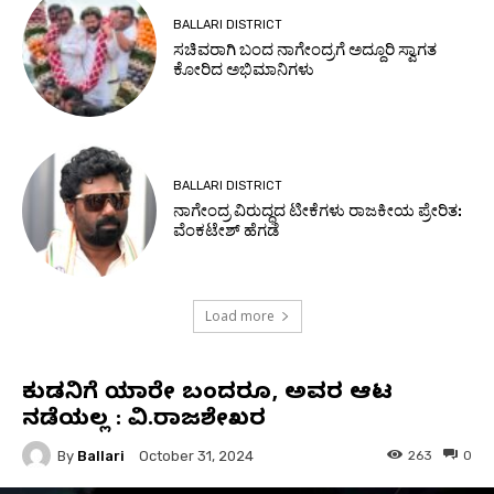
BALLARI DISTRICT
ಸಚಿವರಾಗಿ ಬಂದ ನಾಗೇಂದ್ರಗೆ ಅದ್ದೂರಿ ಸ್ವಾಗತ
ಕೋರಿದ ಅಭಿಮಾನಿಗಳು
BALLARI DISTRICT
ನಾಗೇಂದ್ರ ವಿರುದ್ಧದ ಟೀಕೆಗಳು ರಾಜಕೀಯ ಪ್ರೇರಿತ:
ವೆಂಕಟೇಶ್ ಹೆಗಡೆ
Load more