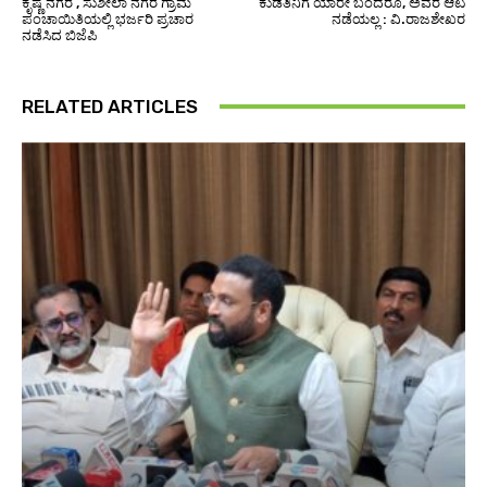
ಕೃಷ್ಣ ನಗರ , ಸುಶೀಲಾ ನಗರ ಗ್ರಾಮ
ಕುಡತಿನಿಗೆ ಯಾರೇ ಬಂದರೂ, ಅವರ ಆಟ
ಪಂಚಾಯಿತಿಯಲ್ಲಿ ಭರ್ಜರಿ ಪ್ರಚಾರ
ನಡೆಯಲ್ಲ : ವಿ.ರಾಜಶೇಖರ
ನಡೆಸಿದ ಬಿಜೆಪಿ
RELATED ARTICLES