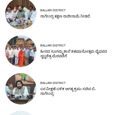
BALLARI DISTRICT
ನಾಗೇಂದ್ರ ತಕ್ಷಣ ರಾಜೀನಾಮೆ ನೀಡಲಿ
BALLARI DISTRICT
ಹೀರದ ಸೂಗಮ್ಮ ಶಾಲೆ ಶತಮಾನೋತ್ಸವ: ವೈಭವದ
ಸ್ಥಬ್ದಚಿತ್ರ ಮೆರವಣಿಗೆ
BALLARI DISTRICT
ಬರ ವೀಕ್ಷಣೆ ಬಳಿಕ ಅಗತ್ಯ ಕ್ರಮ: ಸಚಿವ ಬಿ.
ನಾಗೇಂದ್ರ