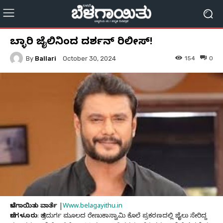
ಬಳ್ಳಾರಿ ಜೈಲಿನಿಂದ ದರ್ಶನ್‌ ರಿಲೀಸ್!
By
Ballari
154
0
October 30, 2024
ಬೆಳಗಾಯಿತು ವಾರ್ತೆ
|
Www.belagayithu.in
ಬೆಂಗಳೂರು
: ಚಿತ್ರದುರ್ಗ ಮೂಲದ ರೇಣುಕಾಸ್ವಾಮಿ ಕೊಲೆ ಪ್ರಕರಣದಲ್ಲಿ ಜೈಲು ಸೇರಿದ್ದ