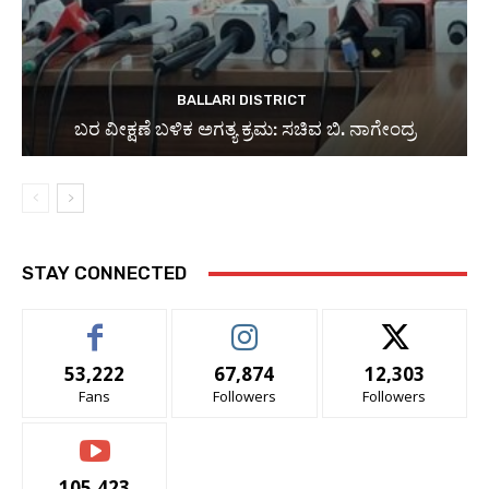
BALLARI DISTRICT
ಬರ ವೀಕ್ಷಣೆ ಬಳಿಕ ಅಗತ್ಯ ಕ್ರಮ: ಸಚಿವ ಬಿ. ನಾಗೇಂದ್ರ
STAY CONNECTED
53,222
67,874
12,303
Fans
Followers
Followers
105,423