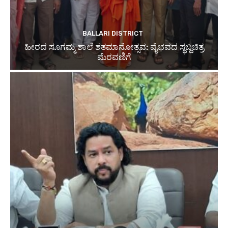
BALLARI DISTRICT
ಹೀರದ ಸೂಗಮ್ಮ ಶಾಲೆ ಶತಮಾನೋತ್ಸವ: ವೈಭವದ ಸ್ಥಬ್ದಚಿತ್ರ
ಮೆರವಣಿಗೆ