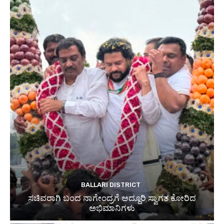
BALLARI DISTRICT
ಸಚಿವರಾಗಿ ಬಂದ ನಾಗೇಂದ್ರಗೆ ಅದ್ದೂರಿ ಸ್ವಾಗತ ಕೋರಿದ
ಅಭಿಮಾನಿಗಳು