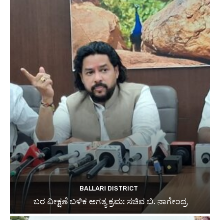
BALLARI DISTRICT
ಬರ ವೀಕ್ಷಣೆ ಬಳಿಕ ಅಗತ್ಯ ಕ್ರಮ: ಸಚಿವ ಬಿ. ನಾಗೇಂದ್ರ