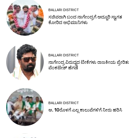
BALLARI DISTRICT
ಸಚಿವರಾಗಿ ಬಂದ ನಾಗೇಂದ್ರಗೆ ಅದ್ದೂರಿ ಸ್ವಾಗತ
ಕೋರಿದ ಅಭಿಮಾನಿಗಳು
BALLARI DISTRICT
ನಾಗೇಂದ್ರ ವಿರುದ್ಧದ ಟೀಕೆಗಳು ರಾಜಕೀಯ ಪ್ರೇರಿತ:
ವೆಂಕಟೇಶ್ ಹೆಗಡೆ
BALLARI DISTRICT
ಆ. 10ರೊಳಗೆ ಎಲ್ಲ ಕಾಲುವೆಗಳಿಗೆ ನೀರು ಹರಿಸಿ