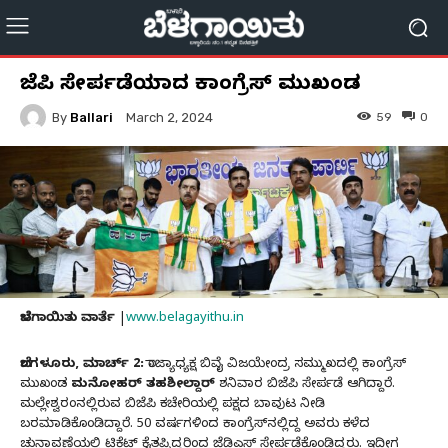
ಬಿಜೆಪಿ ಸೇರ್ಪಡೆಯಾದ ಕಾಂಗ್ರೆಸ್ ಮುಖಂಡ
By
Ballari
59
0
March 2, 2024
ಬೆಳಗಾಯಿತು ವಾರ್ತೆ
|
www.belagayithu.in
ಬೆಂಗಳೂರು, ಮಾರ್ಚ್​ 2:
ರಾಜ್ಯಾಧ್ಯಕ್ಷ ಬಿವೈ ವಿಜಯೇಂದ್ರ ಸಮ್ಮುಖದಲ್ಲಿ ಕಾಂಗ್ರೆಸ್
ಮುಖಂಡ
ಮನೋಹರ್ ತಹಶೀಲ್ದಾರ್
​ ಶನಿವಾರ​ ಬಿಜೆಪಿ ಸೇರ್ಪಡೆ ಆಗಿದ್ದಾರೆ.
ಮಲ್ಲೇಶ್ವರಂನಲ್ಲಿರುವ ಬಿಜೆಪಿ ಕಚೇರಿಯಲ್ಲಿ ಪಕ್ಷದ ಬಾವುಟ ನೀಡಿ
ಬರಮಾಡಿಕೊಂಡಿದ್ದಾರೆ. 50 ವರ್ಷಗಳಿಂದ ಕಾಂಗ್ರೆಸ್​ನಲ್ಲಿದ್ದ ಅವರು ಕಳೆದ
ಚುನಾವಣೆಯಲ್ಲಿ ಟಿಕೆಟ್‌ ಕೈತಪ್ಪಿದ್ದರಿಂದ ಜೆಡಿಎಸ್‌ ಸೇರ್ಪಡೆಕೊಂಡಿದ್ದರು. ಇದೀಗ