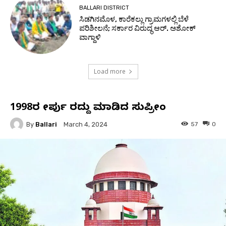
BALLARI DISTRICT
ಸಿಡಗಿನಮೊಳ, ಕಾರೆಕಲ್ಲು ಗ್ರಾಮಗಳಲ್ಲಿ ಬೆಳೆ
ಪರಿಶೀಲನೆ; ಸರ್ಕಾರ ವಿರುದ್ಧ ಆರ್. ಅಶೋಕ್
ವಾಗ್ದಾಳಿ
Load more