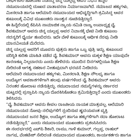
ದೀರ್ಘಕಾಲ ಹೋರಾಟ ನಡೆಸಿದ್ದ ಚಿನ್ನ ಯಲ್ಲಪ್ಪ ಅವರ ನಿಧನ ಹಿನ್ನೆಲೆ
ಸಮುದಾಯದಲ್ಲಿ ದುಃಖದ ವಾತಾವರಣ ನಿರ್ಮಾಣವಾಗಿದೆ. ಸಮಾಜದ ಹಕ್ಕುಗಳು,
ಮೀಸಲಾತಿ ಹಾಗೂ ಅಲೆಮಾರಿ ಸಮುದಾಯದ ಅಭಿವೃದ್ಧಿಗಾಗಿ ಶ್ರಮಿಸಿದ್ದ ಅವರ
ಕುಟುಂಬಕ್ಕೆ ವಿವಿಧ ಮುಖಂಡರು ಸಾಂತ್ವನ ಸೂಚಿಸುತ್ತಿದ್ದಾರೆ.
ಈ ಹಿನ್ನೆಲೆಯಲ್ಲಿ ಕೆಪಿಸಿಸಿ ಸಾಮಾಜಿಕ ನ್ಯಾಯ ಸಮಿತಿ ರಾಜ್ಯ ಉಪಾಧ್ಯಕ್ಷ ವೈ.
ಶಿವಕುಮಾರ್ ಅವರು ಚಿನ್ನ ಯಲ್ಲಪ್ಪ ಅವರ ನಿವಾಸಕ್ಕೆ ಭೇಟಿ ನೀಡಿ ಕುಟುಂಬ
ಸದಸ್ಯರಿಗೆ ಧೈರ್ಯ ತುಂಬಿದರು. ಇದೇ ವೇಳೆ ಕುಟುಂಬಕ್ಕೆ ಆರ್ಥಿಕ ನೆರವು ನೀಡಿ
ಮಾನವೀಯತೆ ಮೆರೆದರು.
ಚಿನ್ನ ಯಲ್ಲಪ್ಪ ಅವರಿಗೆ ಮೂವರು ಪುತ್ರರು ಹಾಗೂ ಒಬ್ಬ ಪುತ್ರಿ ಇದ್ದು, ಕುಟುಂಬದ
ಪರಿಸ್ಥಿತಿ ಕುರಿತು ಮಾಹಿತಿ ಪಡೆದ ವೈ. ಶಿವಕುಮಾರ್ ಅವರು ಮಕ್ಕಳ ಶಿಕ್ಷಣ ಯಾವುದೇ
ಕಾರಣಕ್ಕೂ ನಿಲ್ಲಬಾರದು ಎಂದು ಹೇಳಿದರು. ಮುಂದಿನ ದಿನಗಳಲ್ಲಿಯೂ ಶಿಕ್ಷಣ
ಸೇರಿದಂತೆ ಅಗತ್ಯ ಸಹಕಾರ ನೀಡುವುದಾಗಿ ಭರವಸೆ ನೀಡಿದರು.
ಅಲೆಮಾರಿ ಸಮುದಾಯದ ಹಕ್ಕುಗಳು, ಮೀಸಲಾತಿ, ಶಿಕ್ಷಣ ಸೌಲಭ್ಯ ಹಾಗೂ
ಉದ್ಯೋಗ ಅವಕಾಶಗಳಿಗಾಗಿ ಹಲವು ವರ್ಷಗಳಿಂದ ವೈ. ಶಿವಕುಮಾರ್ ಅವರು
ನಿರಂತರ ಹೋರಾಟ ನಡೆಸುತ್ತಿದ್ದು, ಸಮುದಾಯದ ಸಮಸ್ಯೆಗಳನ್ನು ಸರ್ಕಾರದ
ಮಟ್ಟದಲ್ಲಿ ಪ್ರಸ್ತಾಪಿಸಿ ನ್ಯಾಯ ದೊರಕಿಸಿಕೊಡಲು ಶ್ರಮಿಸುತ್ತಿದ್ದಾರೆ ಎಂದು ಮುಖಂಡರು
ತಿಳಿಸಿದರು.
“ವೈ. ಶಿವಕುಮಾರ್ ಅವರು ಕೇವಲ ರಾಜಕೀಯ ನಾಯಕ ಮಾತ್ರವಲ್ಲ, ಅಲೆಮಾರಿ
ಸಮುದಾಯದ ನೋವು-ನಲಿವುಗಳಿಗೆ ಸ್ಪಂದಿಸುವ ಹೃದಯವಂತ ವ್ಯಕ್ತಿ.
ಸಮುದಾಯದ ಜನರ ಶಿಕ್ಷಣ, ಉದ್ಯೋಗ ಹಾಗೂ ಹಕ್ಕುಗಳಿಗಾಗಿ ಸದಾ ಹೋರಾಟ
ನಡೆಸುತ್ತಿದ್ದಾರೆ,” ಎಂದು ಸಮುದಾಯದ ಮುಖಂಡರು ಪ್ರಶಂಸಿಸಿದರು.
ಈ ಸಂದರ್ಭದಲ್ಲಿ ಎಚ್‌ಪಿ ಶಿಕಾರಿ, ರಾಮು, ಗಾಳಿ ಕುಮಾರ್, ಗಲ್ಲಪ್ಪ, ರಾಹುಲ್
ನಾಗಪ್ಪ, ವೆಂಕಟೇಶ್ ಸೇರಿದಂತೆ ಸಮುದಾಯದ ಮುಖಂಡರು, ಕಾರ್ಯಕರ್ತರು ಹಾಗೂ