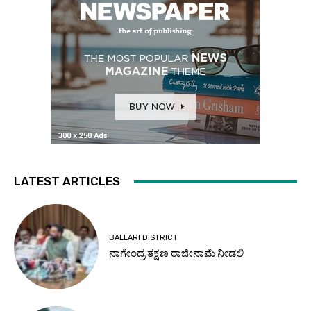
LATEST ARTICLES
BALLARI DISTRICT
ನಾಗೇಂದ್ರ ತಕ್ಷಣ ರಾಜೀನಾಮೆ ನೀಡಲಿ