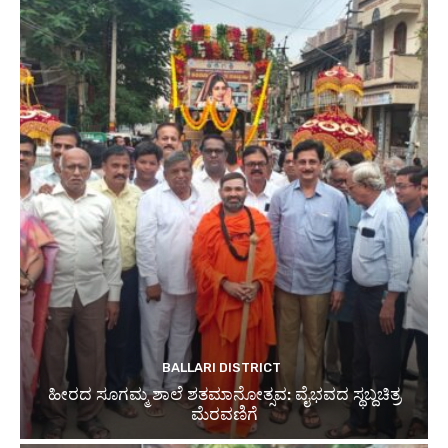
BALLARI DISTRICT
ಹೀರದ ಸೂಗಮ್ಮ ಶಾಲೆ ಶತಮಾನೋತ್ಸವ: ವೈಭವದ ಸ್ಥಬ್ದಚಿತ್ರ
ಮೆರವಣಿಗೆ