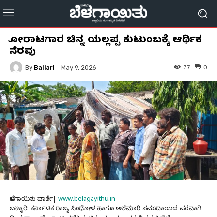
ಹೋರಾಟಗಾರ ಚಿನ್ನ ಯಲ್ಲಪ್ಪ ಕುಟುಂಬಕ್ಕೆ ಆರ್ಥಿಕ
ನೆರವು
By
Ballari
37
0
May 9, 2026
ಬೆಳಗಾಯಿತು ವಾರ್ತೆ|
www.belagayithu.in
ಬಳ್ಳಾರಿ: ಕರ್ನಾಟಕ ರಾಜ್ಯ ಸಿಂಧೋಳ ಹಾಗೂ ಅಲೆಮಾರಿ ಸಮುದಾಯದ ಪರವಾಗಿ