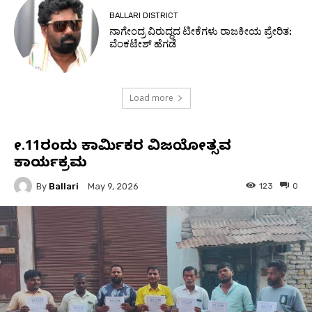
BALLARI DISTRICT
ನಾಗೇಂದ್ರ ವಿರುದ್ಧದ ಟೀಕೆಗಳು ರಾಜಕೀಯ ಪ್ರೇರಿತ:
ವೆಂಕಟೇಶ್ ಹೆಗಡೆ
Load more