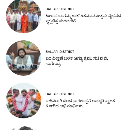
BALLARI DISTRICT
ಹೀರದ ಸೂಗಮ್ಮ ಶಾಲೆ ಶತಮಾನೋತ್ಸವ: ವೈಭವದ
ಸ್ಥಬ್ದಚಿತ್ರ ಮೆರವಣಿಗೆ
BALLARI DISTRICT
ಬರ ವೀಕ್ಷಣೆ ಬಳಿಕ ಅಗತ್ಯ ಕ್ರಮ: ಸಚಿವ ಬಿ.
ನಾಗೇಂದ್ರ
BALLARI DISTRICT
ಸಚಿವರಾಗಿ ಬಂದ ನಾಗೇಂದ್ರಗೆ ಅದ್ದೂರಿ ಸ್ವಾಗತ
ಕೋರಿದ ಅಭಿಮಾನಿಗಳು