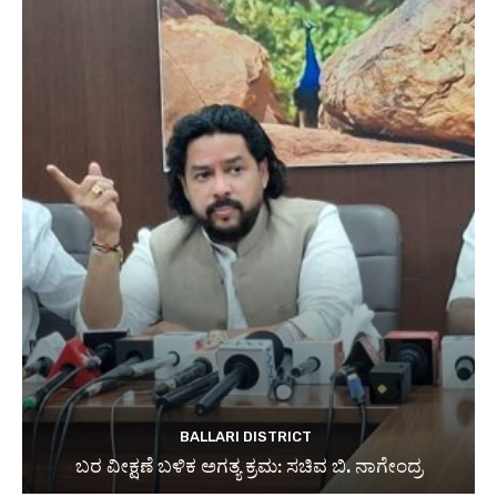
BALLARI DISTRICT
ಬರ ವೀಕ್ಷಣೆ ಬಳಿಕ ಅಗತ್ಯ ಕ್ರಮ: ಸಚಿವ ಬಿ. ನಾಗೇಂದ್ರ