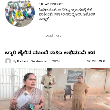
BALLARI DISTRICT
ಸಿಡಗಿನಮೊಳ, ಕಾರೆಕಲ್ಲು ಗ್ರಾಮಗಳಲ್ಲಿ ಬೆಳೆ
ಪರಿಶೀಲನೆ; ಸರ್ಕಾರ ವಿರುದ್ಧ ಆರ್. ಅಶೋಕ್
ವಾಗ್ದಾಳಿ
Load more