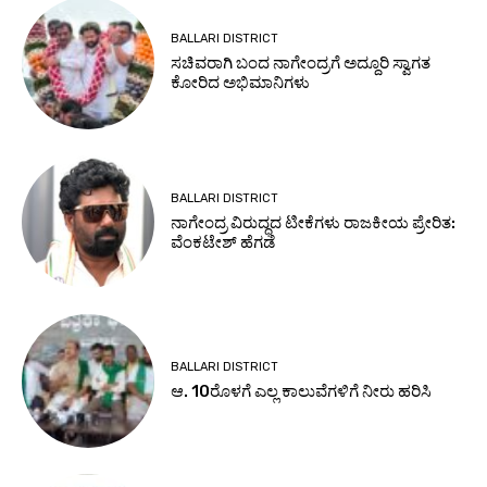
BALLARI DISTRICT
ಸಚಿವರಾಗಿ ಬಂದ ನಾಗೇಂದ್ರಗೆ ಅದ್ದೂರಿ ಸ್ವಾಗತ
ಕೋರಿದ ಅಭಿಮಾನಿಗಳು
BALLARI DISTRICT
ನಾಗೇಂದ್ರ ವಿರುದ್ಧದ ಟೀಕೆಗಳು ರಾಜಕೀಯ ಪ್ರೇರಿತ:
ವೆಂಕಟೇಶ್ ಹೆಗಡೆ
BALLARI DISTRICT
ಆ. 10ರೊಳಗೆ ಎಲ್ಲ ಕಾಲುವೆಗಳಿಗೆ ನೀರು ಹರಿಸಿ