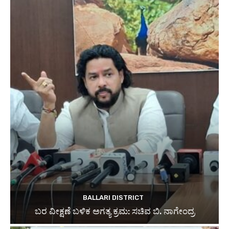
BALLARI DISTRICT
ಬರ ವೀಕ್ಷಣೆ ಬಳಿಕ ಅಗತ್ಯ ಕ್ರಮ: ಸಚಿವ ಬಿ. ನಾಗೇಂದ್ರ