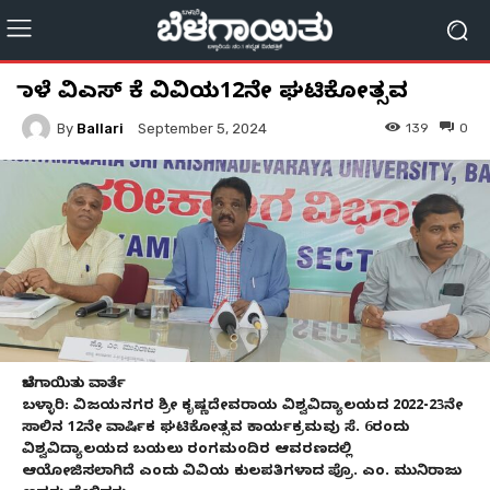
ನಾಳೆ ವಿಎಸ್ ಕೆ ವಿವಿಯ12ನೇ ಘಟಿಕೋತ್ಸವ
By
Ballari
139
0
September 5, 2024
ಬೆಳಗಾಯಿತು ವಾರ್ತೆ
ಬಳ್ಳಾರಿ: ವಿಜಯನಗರ ಶ್ರೀ ಕೃಷ್ಣದೇವರಾಯ ವಿಶ್ವವಿದ್ಯಾಲಯದ 2022-23ನೇ
ಸಾಲಿನ 12ನೇ ವಾರ್ಷಿಕ ಘಟಿಕೋತ್ಸವ ಕಾರ್ಯಕ್ರಮವು ಸೆ. 6ರಂದು
ವಿಶ್ವವಿದ್ಯಾಲಯದ ಬಯಲು ರಂಗಮಂದಿರ ಆವರಣದಲ್ಲಿ
ಆಯೋಜಿಸಲಾಗಿದೆ ಎಂದು ವಿವಿಯ ಕುಲಪತಿಗಳಾದ ಪ್ರೊ. ಎಂ. ಮುನಿರಾಜು