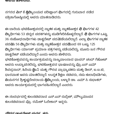
ಅವರು ಹೇಳಿದರು.
ನಗರದ ವಿಎಸ್ ಕೆ ವಿಶ್ವವಿದ್ಯಾಲಯದ ಪರೀಕ್ಷಾಂಗ ವಿಭಾಗದಲ್ಲಿ ಗುರುವಾರ ನಡೆದ
ಪತ್ರಿಕಾಗೋಷ್ಠಿಯಲ್ಲಿ ಅವರು ಮಾತನಾಡಿದರು.
ಈ ಬಾರಿಯ ಘಟಿಕೋತ್ಸವದಲ್ಲಿ ಸ್ನಾತಕ ಮತ್ತು ಸ್ನಾತಕೋತ್ತರ ವಿವಿಧ ವಿಭಾಗಗಳ 42
ವಿದ್ಯಾರ್ಥಿಗಳು 53 ಚಿನ್ನದ ಪದಕಗಳನ್ನು ಮುಡಿಗೇರಿಸಿಕೊಳ್ಳಲಿದ್ದಾರೆ. ವಿವಿಧ ವಿಭಾಗಗಳ ಒಟ್ಟು
36 ಸಂಶೋಧನಾರ್ಥಿಗಳು ಡಾಕ್ಟರೇಟ್ ಪದವಿ ಪಡೆಯಲಿದ್ದಾರೆ. ಎಲ್ಲಾ ವಿಭಾಗಗಳ ಸ್ನಾತಕ
ಪದವಿಯ 56 ವಿದ್ಯಾರ್ಥಿಗಳು ಮತ್ತು ಸ್ನಾತಕೋತ್ತರ ಪದವಿಯಿಂದ 69 ಒಟ್ಟು 125
ವಿದ್ಯಾರ್ಥಿಗಳು ರ್ಯಾಂಕ್ ಪ್ರಮಾಣ ಪತ್ರಗಳನ್ನು ಪಡೆಯಲಿದ್ದು, ಮೂರು ಜನ ಗೌರವ
ಡಾಕ್ಟರೇಟ್ ಪಡೆಯಲಿದ್ದಾರೆ ಎಂದು ಅವರು ಹೇಳಿದರು.
ಘಟಿಕೋತ್ಸವವನ್ನು ಕಾರ್ಯಕ್ರಮವನ್ನು ರಾಜ್ಯಪಾಲರಾದ ಥಾವರ್ ಚಂದ್ ಗೆಹೋಟ್
ಅವರು ಉದ್ಘಾಟಿಸಲಿದ್ದು, ಘಟಿಕೋತ್ಸವದ ಭಾಷಣವನ್ನು ಪ್ರೊ.ಎಸ್ ಎಮ್
ಶಿವಪ್ರಸಾದ್, ಹಿರಿಯ ವಿಜ್ಞಾನಿ ಮತ್ತು ಗೌರವ ಪ್ರಾಧ್ಯಾಪಕರು ಮತ್ತು ಡೀನ್, ಐ.ಐ.ಟಿ,
ಧಾರವಾಡ ಇವರು ಮಾಡಲಿದ್ದಾರೆ. ಉನ್ನತ ಶಿಕ್ಷಣ ಸಚಿವರು, ಸಮ-ಕುಲಾಧಿಪತಿಗಳು,
ವಿಜಯನಗರ ಶ್ರೀಕೃಷ್ಣದೇವರಾಯ ವಿಶ್ವವಿದ್ಯಾಲಯ, ಬಳ್ಳಾರಿ ಡಾ. ಎಮ್ ಸಿ ಸುಧಾಕರ್
ಅವರು ಕಾರ್ಯಕ್ರಮದಲ್ಲಿ ಭಾಗವಹಿಸಲಿದ್ದಾರೆ ಎಂದರು.
ಈ ಸಂದರ್ಭದಲ್ಲಿ ಕುಲಸಚಿವರಾದ ಎಸ್.ಎನ್ ರುದ್ರೇಶ್, ಮೌಲ್ಯಮಾಪನ
ಕುಲಸಚಿವರಾದ ಪ್ರೊ. ರಮೇಶ್ ಓಲೇಕಾರ್ ಇದ್ದರು.
ಗೌರವ ಡಾಕ್ಟರೇಟ್‌ ಪುರಸ್ಕೃತರು