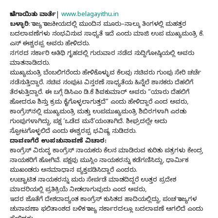
ಬೆಳಗಾಯಿತು ವಾರ್ತೆ
|
www.belagayithu.in
ಬಳ್ಳಾರಿ
: ರಾಜ್ಯ ರಾಜಕೀಯದಲ್ಲಿ ಮುಂದಿನ ಮೂರು–ನಾಲ್ಕು ತಿಂಗಳಲ್ಲಿ ಮಹತ್ತರ
ಬದಲಾವಣೆಗಳು ಸಂಭವಿಸುವ ಸಾಧ್ಯತೆ ಇದೆ ಎಂದು ಮಾಜಿ ಉಪ ಮುಖ್ಯಮಂತ್ರಿ ಕೆ.
ಎಸ್ ಈಶ್ವರಪ್ಪ ಅವರು ಹೇಳಿದರು.
ನಗರದ ಸರ್ಕಾರಿ ಅತಿಥಿ ಗೃಹದಲ್ಲಿ ಗುರುವಾರ ನಡೆದ ಸುದ್ದಿಗೋಷ್ಠಿಯಲ್ಲಿ ಅವರು
ಮಾತನಾಡಿದರು.
ಮುಖ್ಯಮಂತ್ರಿ ಬೆಂಬಲಿಗರೆಂದು ಹೇಳಿಕೊಳ್ಳುವ ಕೆಲವು ಸಚಿವರು ಗುಂಪು ಸೇರಿ ಚರ್ಚೆ
ನಡೆಸುತ್ತಿದ್ದಾರೆ. ಸಚಿವ ಸಂಪುಟ ವಿಸ್ತರಣೆ ಸಾಧ್ಯತೆಯ ಹಿನ್ನೆಲೆ ಶಾಸಕರು ದೆಹಲಿಗೆ
ತೆರಳುತ್ತಿದ್ದಾರೆ. ಈ ಬಗ್ಗೆ ಡಿಸಿಎಂ ಡಿ.ಕೆ ಶಿವಕುಮಾರ್ ಅವರು “ಯಾರು ದೆಹಲಿಗೆ
ಹೋದರೂ ಶಿಸ್ತು ಕ್ರಮ ಕೈಗೊಳ್ಳಲಾಗುತ್ತದೆ” ಎಂದು ಹೇಳಿದ್ದಾರೆ ಎಂದ ಅವರು,
ಕಾಂಗ್ರೆಸ್‌ನಲ್ಲಿ ಮುಖ್ಯಮಂತ್ರಿ ಮತ್ತು ಉಪಮುಖ್ಯಮಂತ್ರಿ ಶಿಬಿರಗಳಾಗಿ ಎರಡು
ಗುಂಪುಗಳಾಗಿದ್ದು, ಪಕ್ಷ ‘ಒಡೆದ ಮನೆ’ಯಂತಾಗಿದೆ. ಶೀಘ್ರದಲ್ಲೇ ಅದು
ಸ್ಫೋಟಗೊಳ್ಳಲಿದೆ ಎಂದು ಈಶ್ವರಪ್ಪ ಭವಿಷ್ಯ ನುಡಿದರು.
ದಾವಣಗೆರೆ ಉಪಚುನಾವಣೆ ವಿಚಾರ:
ಕಾಂಗ್ರೆಸ್ ವಿರುದ್ಧ ಕಾಂಗ್ರೆಸ್ ನಾಯಕರು ಕೆಲಸ ಮಾಡಿರುವ ಕುರಿತು ಪತ್ರಗಳು ಕೇಂದ್ರ
ನಾಯಕರಿಗೆ ಹೋಗಿವೆ. ಪಕ್ಷವು ಮುಸ್ಲಿಂ ನಾಯಕರನ್ನು ಕಡೆಗಣಿಸಿದ್ದು, ಧಾರ್ಮಿಕ
ಮುಖಂಡರು ಅಸಮಾಧಾನ ವ್ಯಕ್ತಪಡಿಸಿದ್ದಾರೆ ಎಂದರು.
ಉಚ್ಚಾಟಿತ ನಾಯಕರನ್ನು ಮರು ಸೇರ್ಪಡೆ ಮಾಡದಿದ್ದರೆ ಉತ್ತರ ಪ್ರದೇಶ
ಮಾದರಿಯಲ್ಲಿ ಪ್ರತಿಕ್ರಿಯೆ ನೀಡಲಾಗುವುದು ಎಂದ ಅವರು,
ಇದರ ಜೊತೆಗೆ ದೇಶದಾದ್ಯಂತ ಕಾಂಗ್ರೆಸ್ ಕುಸಿತದ ಹಾದಿಯಲ್ಲಿದ್ದು, ಪಂಚ ರಾಜ್ಯಗಳ
ಚುನಾವಣಾ ಫಲಿತಾಂಶದ ಬಳಿಕ ರಾಜ್ಯ ಸರ್ಕಾರದಲ್ಲೂ ಬದಲಾವಣೆ ಆಗಲಿದೆ ಎಂದು