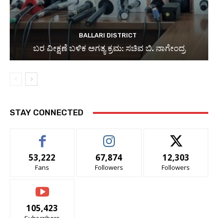
BALLARI DISTRICT
ಬರ ವೀಕ್ಷಣೆ ಬಳಿಕ ಅಗತ್ಯ ಕ್ರಮ: ಸಚಿವ ಬಿ. ನಾಗೇಂದ್ರ
STAY CONNECTED
53,222
67,874
12,303
Fans
Followers
Followers
105,423