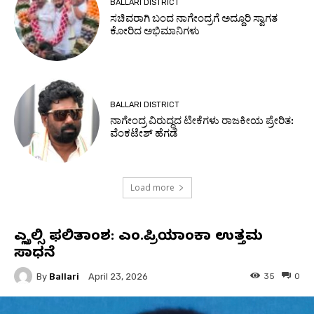
BALLARI DISTRICT
ಸಚಿವರಾಗಿ ಬಂದ ನಾಗೇಂದ್ರಗೆ ಅದ್ದೂರಿ ಸ್ವಾಗತ
ಕೋರಿದ ಅಭಿಮಾನಿಗಳು
BALLARI DISTRICT
ನಾಗೇಂದ್ರ ವಿರುದ್ಧದ ಟೀಕೆಗಳು ರಾಜಕೀಯ ಪ್ರೇರಿತ:
ವೆಂಕಟೇಶ್ ಹೆಗಡೆ
Load more