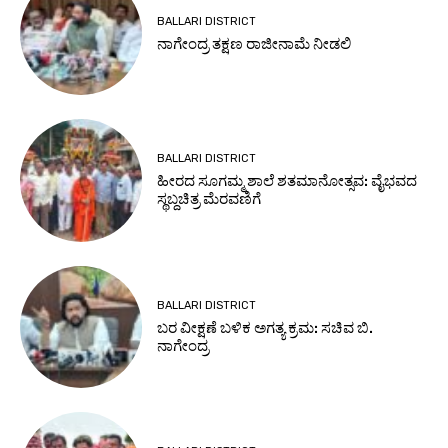
BALLARI DISTRICT
ನಾಗೇಂದ್ರ ತಕ್ಷಣ ರಾಜೀನಾಮೆ ನೀಡಲಿ
BALLARI DISTRICT
ಹೀರದ ಸೂಗಮ್ಮ ಶಾಲೆ ಶತಮಾನೋತ್ಸವ: ವೈಭವದ
ಸ್ಥಬ್ದಚಿತ್ರ ಮೆರವಣಿಗೆ
BALLARI DISTRICT
ಬರ ವೀಕ್ಷಣೆ ಬಳಿಕ ಅಗತ್ಯ ಕ್ರಮ: ಸಚಿವ ಬಿ.
ನಾಗೇಂದ್ರ