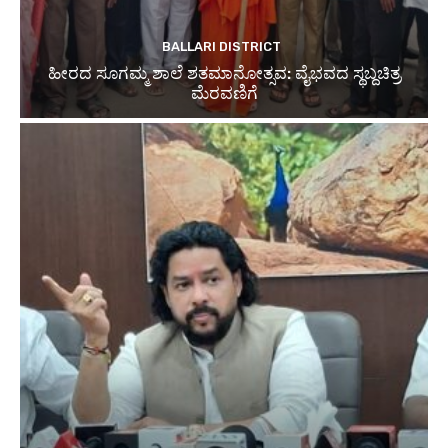
BALLARI DISTRICT
ಹೀರದ ಸೂಗಮ್ಮ ಶಾಲೆ ಶತಮಾನೋತ್ಸವ: ವೈಭವದ ಸ್ಥಬ್ದಚಿತ್ರ
ಮೆರವಣಿಗೆ