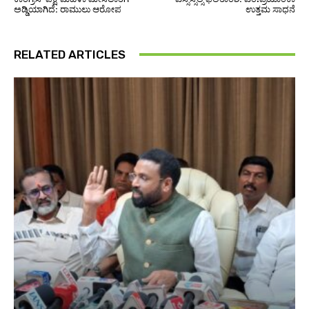
ಅಡ್ಡಿಯಾಗಿದೆ: ರಾಮುಲು ಆರೋಪ
ಉತ್ತಮ ಸಾಧನೆ
RELATED ARTICLES