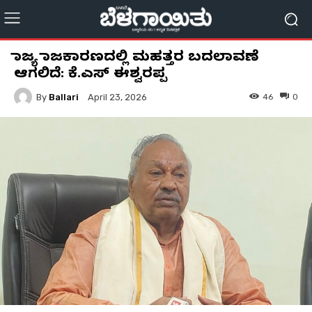
ರಾಜ್ಯ ರಾಜಕಾರಣದಲ್ಲಿ ಮಹತ್ತರ ಬದಲಾವಣೆ
ಆಗಲಿದೆ: ಕೆ.ಎಸ್ ಈಶ್ವರಪ್ಪ
By
Ballari
46
0
April 23, 2026