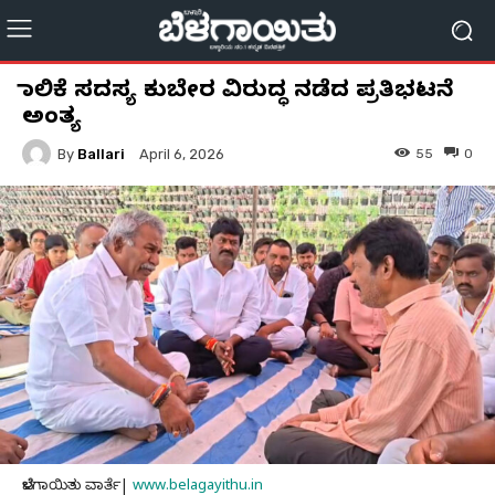
ಪಾಲಿಕೆ ಸದಸ್ಯ ಕುಬೇರ ವಿರುದ್ಧ ನಡೆದ ಪ್ರತಿಭಟನೆ
ಅಂತ್ಯ
By
Ballari
55
0
April 6, 2026
ಬೆಳಗಾಯಿತು ವಾರ್ತೆ|
www.belagayithu.in