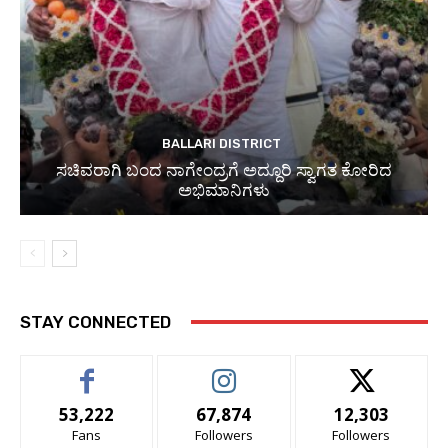
BALLARI DISTRICT
ಸಚಿವರಾಗಿ ಬಂದ ನಾಗೇಂದ್ರಗೆ ಅದ್ದೂರಿ ಸ್ವಾಗತ ಕೋರಿದ
ಅಭಿಮಾನಿಗಳು
STAY CONNECTED
53,222
67,874
12,303
Fans
Followers
Followers