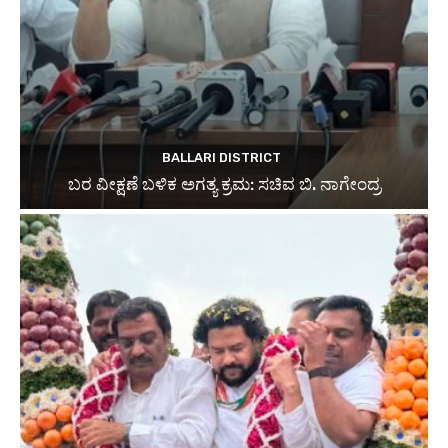
BALLARI DISTRICT
ಬರ ವೀಕ್ಷಣೆ ಬಳಿಕ ಅಗತ್ಯ ಕ್ರಮ: ಸಚಿವ ಬಿ. ನಾಗೇಂದ್ರ