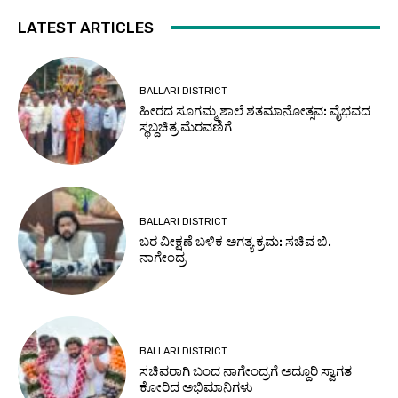
LATEST ARTICLES
BALLARI DISTRICT
ಹೀರದ ಸೂಗಮ್ಮ ಶಾಲೆ ಶತಮಾನೋತ್ಸವ: ವೈಭವದ
ಸ್ಥಬ್ದಚಿತ್ರ ಮೆರವಣಿಗೆ
BALLARI DISTRICT
ಬರ ವೀಕ್ಷಣೆ ಬಳಿಕ ಅಗತ್ಯ ಕ್ರಮ: ಸಚಿವ ಬಿ.
ನಾಗೇಂದ್ರ
BALLARI DISTRICT
ಸಚಿವರಾಗಿ ಬಂದ ನಾಗೇಂದ್ರಗೆ ಅದ್ದೂರಿ ಸ್ವಾಗತ
ಕೋರಿದ ಅಭಿಮಾನಿಗಳು