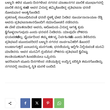
ಬಳ್ಳಾರಿ: ಕಳೆದ ಮೂರು ದಿನಗಳಿಂದ ನಗರದ ಮಾಹಾನಗರ ಪಾಲಿಕೆ ಮುಂಭಾಗದಲ್ಲಿ
ಪಾಲಿಕೆ ಸದಸ್ಯ ಕುಬೇರ ಅವರ ವಿರುದ್ಧ ಹಮ್ಮಿಕೊಂಡಿದ್ದ ಪ್ರತಿಭಟನಾ ಧರಣಿ
ಸೋಮವಾರ ಅಂತ್ಯಗೊಂಡಿದೆ.
ಪ್ರಕರಣಕ್ಕೆ ಸಂಬಂಧಿಸಿದಂತೆ ಧರಣಿ ಸ್ಥಳಕ್ಕೆ ಭೇಟಿ ನೀಡಿದ ಸೂರ್ಯನಾರಾಯಣ ರೆಡ್ಡಿ
ಅವರು ಪ್ರತಿಭಟನಾಕಾರರೊಂದಿಗೆ ಸಮಾಲೋಚನೆ ನಡೆಸಿದರು.
ಈ ವೇಳೆ ಮಾತನಾಡಿದ ಅವರು, ಆರೋಪಿಯ ವಿರುದ್ಧ ಅಗತ್ಯ ಕ್ರಮ
ಕೈಗೊಳ್ಳಲಾಗುವುದು ಎಂದು ಭರವಸೆ ನೀಡಿದರು. ಯಾವುದೇ ನೌಕರರು
ಭಯಪಡಬೇಕಿಲ್ಲ, ಧೈರ್ಯದಿಂದ ತಮ್ಮ ಕರ್ತವ್ಯ ನಿರ್ವಹಿಸಬೇಕು ಎಂದು ತಿಳಿಸಿದರು.
ಪ್ರತಿಭಟನೆ ಮುಂದುವರಿದರೆ ಬಳ್ಳಾರಿ ನಗರದ ಸಾರ್ವಜನಿಕರಿಗೆ ತೊಂದರೆ
ಉಂಟಾಗುತ್ತದೆ ಎಂಬುದನ್ನು ಮನಗಂಡು, ಧರಣಿಯನ್ನು ಇಲ್ಲಿಗೇ ನಿಲ್ಲಿಸುವಂತೆ ಮನವಿ
ಮಾಡಿದರು. ಅವರ ಮನವಿಗೆ ಸ್ಪಂದಿಸಿದ ನೌಕರರು ಪ್ರತಿಭಟನೆ ಕೈಬಿಟ್ಟು
ಶಾಂತಿಯುತವಾಗಿ ಹಿಂಪಡೆಯಲು ಒಪ್ಪಿದರು.
ಇದರಿಂದಾಗಿ ಮೂರು ದಿನಗಳಿಂದ ನಡೆಯುತ್ತಿದ್ದ ಉದ್ವಿಗ್ನ ಪರಿಸ್ಥಿತಿ ಶಮನಗೊಂಡಿದ್ದು,
ನಗರದಲ್ಲಿ ಸಾಮಾನ್ಯ ಸ್ಥಿತಿ ಮರಳಿ ಬಂದಿದೆ.