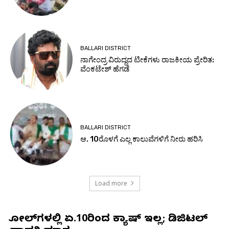
BALLARI DISTRICT
ನಾಗೇಂದ್ರ ವಿರುದ್ಧದ ಟೀಕೆಗಳು ರಾಜಕೀಯ ಪ್ರೇರಿತ:
ವೆಂಕಟೇಶ್ ಹೆಗಡೆ
BALLARI DISTRICT
ಆ. 10ರೊಳಗೆ ಎಲ್ಲ ಕಾಲುವೆಗಳಿಗೆ ನೀರು ಹರಿಸಿ
Load more