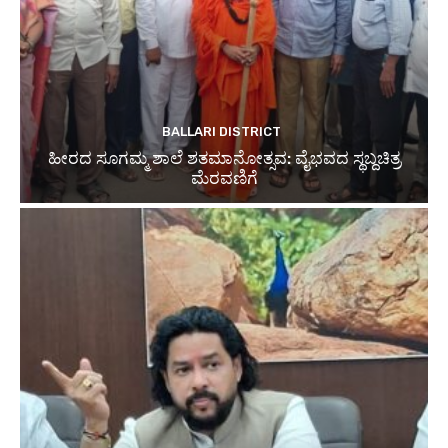
BALLARI DISTRICT
ಹೀರದ ಸೂಗಮ್ಮ ಶಾಲೆ ಶತಮಾನೋತ್ಸವ: ವೈಭವದ ಸ್ಥಬ್ದಚಿತ್ರ
ಮೆರವಣಿಗೆ