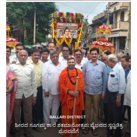
BALLARI DISTRICT
ಹೀರದ ಸೂಗಮ್ಮ ಶಾಲೆ ಶತಮಾನೋತ್ಸವ: ವೈಭವದ ಸ್ಥಬ್ದಚಿತ್ರ
ಮೆರವಣಿಗೆ