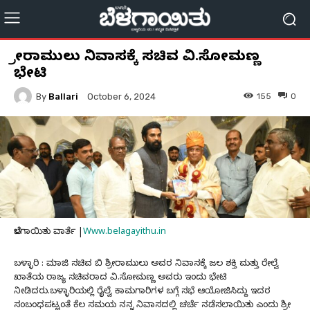
ಶ್ರೀರಾಮುಲು ನಿವಾಸಕ್ಕೆ ಸಚಿವ ವಿ.ಸೋಮಣ್ಣ
ಭೇಟಿ
By
Ballari
155
0
October 6, 2024
ಬೆಳಗಾಯಿತು ವಾರ್ತೆ |
Www.belagayithu.in
ಬಳ್ಳಾರಿ : ಮಾಜಿ ಸಚಿವ ಬಿ ಶ್ರೀರಾಮುಲು ಅವರ ನಿವಾಸಕ್ಕೆ ಜಲ ಶಕ್ತಿ ಮತ್ತು ರೇಲ್ವೆ
ಖಾತೆಯ ರಾಜ್ಯ ಸಚಿವರಾದ ವಿ.ಸೋಮಣ್ಣ ಅವರು ಇಂದು ಭೇಟಿ
ನೀಡಿದರು.ಬಳ್ಳಾರಿಯಲ್ಲಿ ರೈಲ್ವೆ ಕಾಮಗಾರಿಗಳ ಬಗ್ಗೆ ಸಭೆ ಆಯೋಜಿಸಿದ್ದು ಇದರ
ಸಂಬಂಧಪಟ್ಟಂತೆ ಕೆಲ ಸಮಯ ನನ್ನ ನಿವಾಸದಲ್ಲಿ ಚರ್ಚೆ ನಡೆಸಲಾಯಿತು ಎಂದು ಶ್ರೀ