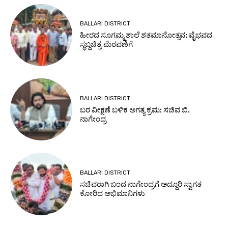
BALLARI DISTRICT
ಹೀರದ ಸೂಗಮ್ಮ ಶಾಲೆ ಶತಮಾನೋತ್ಸವ: ವೈಭವದ
ಸ್ಥಬ್ದಚಿತ್ರ ಮೆರವಣಿಗೆ
BALLARI DISTRICT
ಬರ ವೀಕ್ಷಣೆ ಬಳಿಕ ಅಗತ್ಯ ಕ್ರಮ: ಸಚಿವ ಬಿ.
ನಾಗೇಂದ್ರ
BALLARI DISTRICT
ಸಚಿವರಾಗಿ ಬಂದ ನಾಗೇಂದ್ರಗೆ ಅದ್ದೂರಿ ಸ್ವಾಗತ
ಕೋರಿದ ಅಭಿಮಾನಿಗಳು