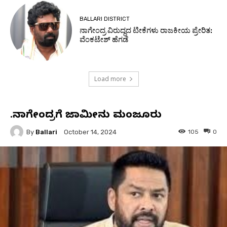
BALLARI DISTRICT
ನಾಗೇಂದ್ರ ವಿರುದ್ಧದ ಟೀಕೆಗಳು ರಾಜಕೀಯ ಪ್ರೇರಿತ:
ವೆಂಕಟೇಶ್ ಹೆಗಡೆ
Load more