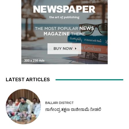
LATEST ARTICLES
BALLARI DISTRICT
ನಾಗೇಂದ್ರ ತಕ್ಷಣ ರಾಜೀನಾಮೆ ನೀಡಲಿ