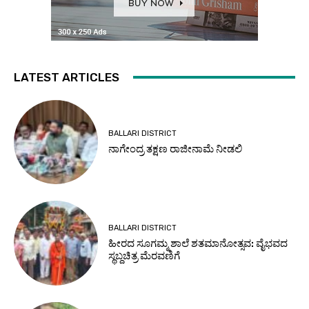
LATEST ARTICLES
BALLARI DISTRICT
ನಾಗೇಂದ್ರ ತಕ್ಷಣ ರಾಜೀನಾಮೆ ನೀಡಲಿ
BALLARI DISTRICT
ಹೀರದ ಸೂಗಮ್ಮ ಶಾಲೆ ಶತಮಾನೋತ್ಸವ: ವೈಭವದ
ಸ್ಥಬ್ದಚಿತ್ರ ಮೆರವಣಿಗೆ