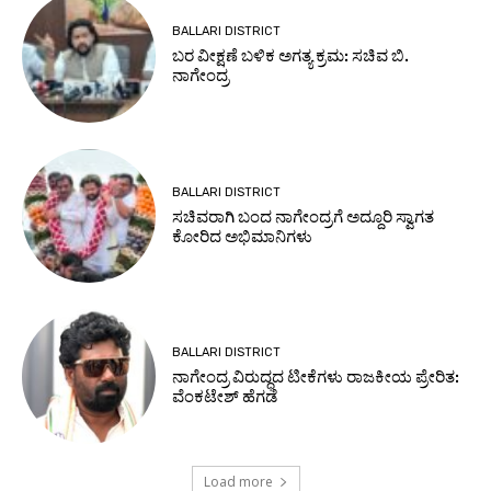
BALLARI DISTRICT
ಬರ ವೀಕ್ಷಣೆ ಬಳಿಕ ಅಗತ್ಯ ಕ್ರಮ: ಸಚಿವ ಬಿ.
ನಾಗೇಂದ್ರ
BALLARI DISTRICT
ಸಚಿವರಾಗಿ ಬಂದ ನಾಗೇಂದ್ರಗೆ ಅದ್ದೂರಿ ಸ್ವಾಗತ
ಕೋರಿದ ಅಭಿಮಾನಿಗಳು
BALLARI DISTRICT
ನಾಗೇಂದ್ರ ವಿರುದ್ಧದ ಟೀಕೆಗಳು ರಾಜಕೀಯ ಪ್ರೇರಿತ:
ವೆಂಕಟೇಶ್ ಹೆಗಡೆ
Load more