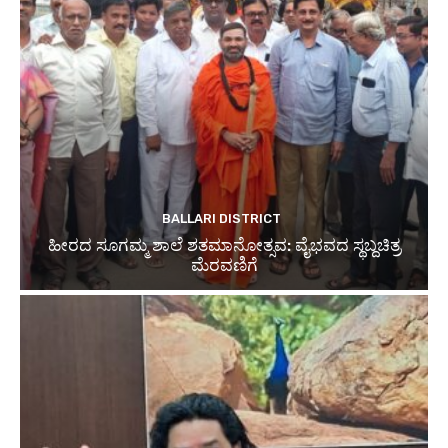
BALLARI DISTRICT
ಹೀರದ ಸೂಗಮ್ಮ ಶಾಲೆ ಶತಮಾನೋತ್ಸವ: ವೈಭವದ ಸ್ಥಬ್ದಚಿತ್ರ
ಮೆರವಣಿಗೆ