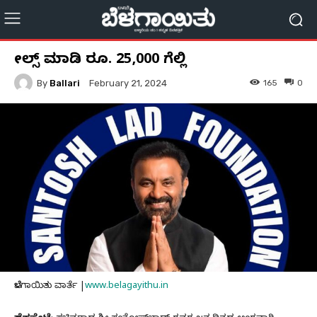
ರೀಲ್ಸ್‌ ಮಾಡಿ ರೂ. 25,000 ಗೆಲ್ಲಿ
By
Ballari
165
0
February 21, 2024
ಬೆಳಗಾಯಿತು ವಾರ್ತೆ |
www.belagayithu.in