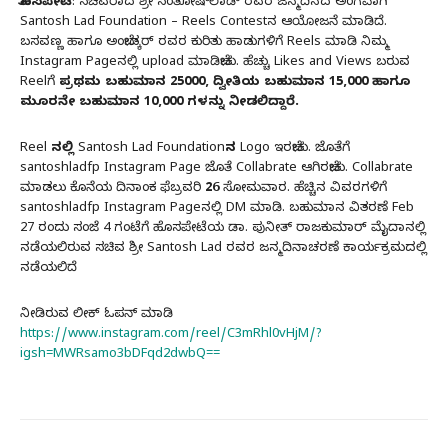
ಹೊಸಪೇಟೆ
: ಸಚಿವರಾದ ಶ್ರೀ ಸಂತೋಷ್‌ಲಾಡ್‌ ರವರ ಜನ್ಮದಿನದ ಅಂಗವಾಗಿ
Santosh Lad Foundation – Reels Contestನ ಆಯೋಜನೆ ಮಾಡಿದೆ.
ಬಸವಣ್ಣ ಹಾಗೂ ಅಂಬೇಡ್ಕರ್‌ ರವರ ಕುರಿತು ಹಾಡುಗಳಿಗೆ Reels ಮಾಡಿ ನಿಮ್ಮ
Instagram Pageನಲ್ಲಿ upload ಮಾಡಿಬೇಕು. ಹೆಚ್ಚು Likes and Views ಬರುವ
Reelಗೆ
ಪ್ರಥಮ ಬಹುಮಾನ 25000, ದ್ವೀತಿಯ ಬಹುಮಾನ 15,000 ಹಾಗೂ
ಮೂರನೇ ಬಹುಮಾನ 10,000 ಗಳನ್ನು ನೀಡಲಿದ್ದಾರೆ.
Reel ನಲ್ಲಿ Santosh Lad Foundationನ Logo
ಇರಬೇಕು. ಜೊತೆಗೆ
santoshladfp Instagram Page
ಜೊತೆ Collabrate ಆಗಿರಬೇಕು. Collabrate
ಮಾಡಲು ಕೊನೆಯ ದಿನಾಂಕ ಫೆಬ್ರವರಿ
26
ಸೋಮವಾರ. ಹೆಚ್ಚಿನ ವಿವರಗಳಿಗೆ
santoshladfp Instagram Pageನಲ್ಲಿ DM ಮಾಡಿ. ಬಹುಮಾನ ವಿತರಣೆ Feb
27 ರಂದು ಸಂಜೆ 4 ಗಂಟೆಗೆ ಹೊಸಪೇಟೆಯ ಡಾ. ಪುನೀತ್‌ ರಾಜಕುಮಾರ್‌ ಮೈದಾನಲ್ಲಿ
ನಡೆಯಲಿರುವ ಸಚಿವ ಶ್ರೀ Santosh Lad ರವರ ಜನ್ಮದಿನಾಚರಣೆ ಕಾರ್ಯಕ್ರಮದಲ್ಲಿ
ನಡೆಯಲಿದೆ
ನೀಡಿರುವ ಲೀಕ್‌ ಓಪನ್‌ ಮಾಡಿ
https://www.instagram.com/reel/C3mRhl0vHjM/?
igsh=MWRsamo3bDFqd2dwbQ==