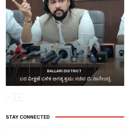
BALLARI DISTRICT
ಬರ ವೀಕ್ಷಣೆ ಬಳಿಕ ಅಗತ್ಯ ಕ್ರಮ: ಸಚಿವ ಬಿ. ನಾಗೇಂದ್ರ
STAY CONNECTED