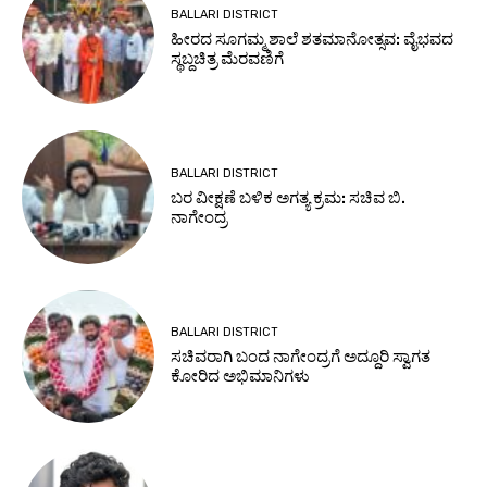
BALLARI DISTRICT
ಹೀರದ ಸೂಗಮ್ಮ ಶಾಲೆ ಶತಮಾನೋತ್ಸವ: ವೈಭವದ
ಸ್ಥಬ್ದಚಿತ್ರ ಮೆರವಣಿಗೆ
BALLARI DISTRICT
ಬರ ವೀಕ್ಷಣೆ ಬಳಿಕ ಅಗತ್ಯ ಕ್ರಮ: ಸಚಿವ ಬಿ.
ನಾಗೇಂದ್ರ
BALLARI DISTRICT
ಸಚಿವರಾಗಿ ಬಂದ ನಾಗೇಂದ್ರಗೆ ಅದ್ದೂರಿ ಸ್ವಾಗತ
ಕೋರಿದ ಅಭಿಮಾನಿಗಳು