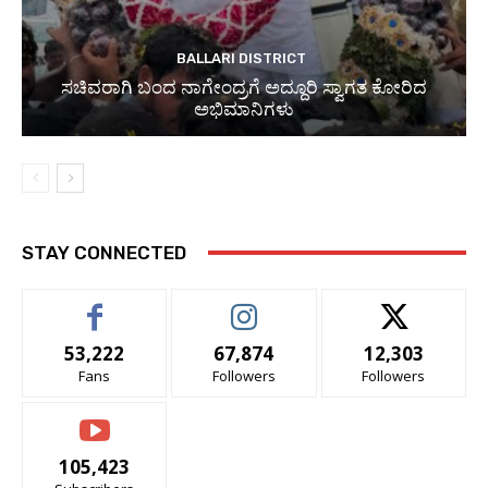
BALLARI DISTRICT
ಸಚಿವರಾಗಿ ಬಂದ ನಾಗೇಂದ್ರಗೆ ಅದ್ದೂರಿ ಸ್ವಾಗತ ಕೋರಿದ
ಅಭಿಮಾನಿಗಳು
STAY CONNECTED
53,222
67,874
12,303
Fans
Followers
Followers
105,423