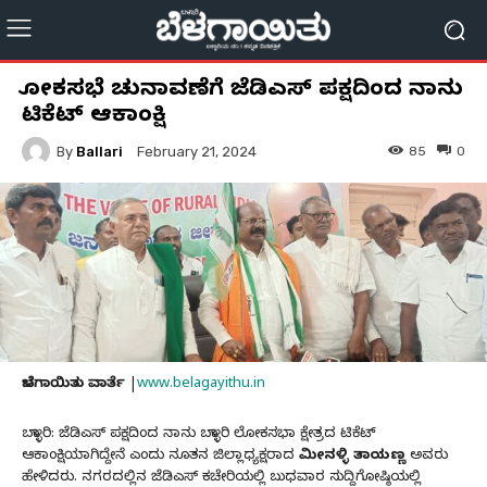
ಲೋಕಸಭೆ ಚುನಾವಣೆಗೆ ಜೆಡಿಎಸ್ ಪಕ್ಷದಿಂದ ನಾನು
ಟಿಕೆಟ್ ಆಕಾಂಕ್ಷಿ
By
Ballari
85
0
February 21, 2024
ಬೆಳಗಾಯಿತು ವಾರ್ತೆ
|
www.belagayithu.in
ಬಳ್ಳಾರಿ: ಜೆಡಿಎಸ್ ಪಕ್ಷದಿಂದ ನಾನು ಬಳ್ಳಾರಿ ಲೋಕಸಭಾ ಕ್ಷೇತ್ರದ ಟಿಕೆಟ್
ಆಕಾಂಕ್ಷಿಯಾಗಿದ್ದೇನೆ ಎಂದು ನೂತನ ಜಿಲ್ಲಾಧ್ಯಕ್ಷರಾದ
ಮೀನಳ್ಳಿ ತಾಯಣ್ಣ
ಅವರು
ಹೇಳಿದರು. ನಗರದಲ್ಲಿನ ಜೆಡಿಎಸ್ ಕಚೇರಿಯಲ್ಲಿ ಬುಧವಾರ ಸುದ್ದಿಗೋಷ್ಠಿಯಲ್ಲಿ