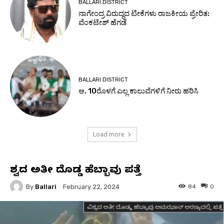
BALLARI DISTRICT
ನಾಗೇಂದ್ರ ವಿರುದ್ಧದ ಟೀಕೆಗಳು ರಾಜಕೀಯ ಪ್ರೇರಿತ:
ವೆಂಕಟೇಶ್ ಹೆಗಡೆ
BALLARI DISTRICT
ಆ. 10ರೊಳಗೆ ಎಲ್ಲ ಕಾಲುವೆಗಳಿಗೆ ನೀರು ಹರಿಸಿ
Load more