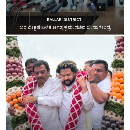
BALLARI DISTRICT
ಬರ ವೀಕ್ಷಣೆ ಬಳಿಕ ಅಗತ್ಯ ಕ್ರಮ: ಸಚಿವ ಬಿ. ನಾಗೇಂದ್ರ