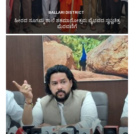
BALLARI DISTRICT
ಹೀರದ ಸೂಗಮ್ಮ ಶಾಲೆ ಶತಮಾನೋತ್ಸವ: ವೈಭವದ ಸ್ಥಬ್ದಚಿತ್ರ
ಮೆರವಣಿಗೆ