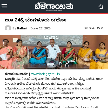
ಜೂನ್ 24ಕ್ಕೆ ಬೆಂಗಳೂರು ಚಲೋ
By
Ballari
364
0
June 22, 2024
ಬೆಳಗಾಯಿತು ವಾರ್ತೆ
|
www.belagayithu.in
ಬಳ್ಳಾರಿ
: ಸರ್ಕಾರಿ ಶಾಲೆಯಲ್ಲಿ ಎಲ್ ಕೆಜಿ, ಯುಕೆಜಿ ಪ್ರಾರಂಭಿಸುವುದನ್ನು ಖಂಡಿಸಿ ಜೂನ್
24ರಂದು ಚಲೋ ಬೆಂಗಳೂರು ಹೋರಾಟದ ಮೂಲಕ ರಾಜ್ಯ ಮಟ್ಟದ
ಪತ್ರಿಭಟನೆಯನ್ನು ಹಮ್ಮಿಕೊಳ್ಳಲಾಗಿದೆ ಎಂದು ಕಲ್ಯಾಣ ಕರ್ನಾಟಕ ಸಂಯುಕ್ತ
ಹೋರಾಟ ಸಮಿತಿಯ ಜಿಲ್ಲಾಧ್ಯಕ್ಷೆ ಅರ್ಕಾಣಿ ಅವರು ಹೇಳಿದರು.
ನಗರದ ಜಿಲ್ಲಾಧಿಕಾರಿ ಕಚೇರಿ ಆವರಣದಲ್ಲಿ ಇರುವ ಪತ್ರಿಕಾ ಭವನದಲ್ಲಿ ಹಮ್ಮಿಕೊಂಡ
ಪತ್ರಿಕಾಗೋಷ್ಠಿಯಲ್ಲಿ ಅವರು ಮಾತನಾಡಿದರು.