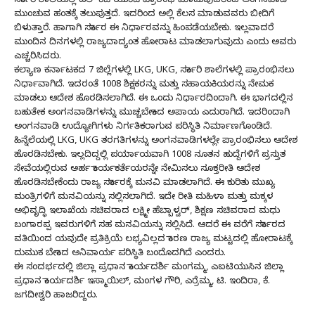
ಸರ್ಕಾರಿ ಶಾಲೆಯಲ್ಲಿ ಎಲ್ ಕೆಜಿ ಯುಕೆಜಿ ಪ್ರಾರಂಭ ಮಾಡುವುದರಿಂದ ಅಂಗನವಾಡಿ
ಮುಂಚುವ ಹಂತಕ್ಕೆ ತಲುಪುತ್ತದೆ. ಇದರಿಂದ ಅಲ್ಲಿ ಕೆಲಸ ಮಾಡುವವರು ಬೀದಿಗೆ
ಬಿಳುತ್ತಾರೆ. ಹಾಗಾಗಿ ಸರ್ಕಾರ ಈ ನಿರ್ಧಾರವನ್ನು ಹಿಂಪಡೆಯಬೇಕು. ಇಲ್ಲವಾದರೆ
ಮುಂದಿನ ದಿನಗಳಲ್ಲಿ ರಾಜ್ಯದಾದ್ಯಂತ ಹೋರಾಟ ಮಾಡಲಾಗುವುದು ಎಂದು ಅವರು
ಎಚ್ಚರಿಸಿದರು.
ಕಲ್ಯಾಣ ಕರ್ನಾಟಕದ 7 ಜಿಲ್ಲೆಗಳಲ್ಲಿ LKG, UKG, ಸರ್ಕಾರಿ ಶಾಲೆಗಳಲ್ಲಿ ಪ್ರಾರಂಭಿಸಲು
ನಿರ್ಧಾವಾಗಿದೆ. ಇದರಂತೆ 1008 ಶಿಕ್ಷಕರನ್ನು ಮತ್ತು ಸಹಾಯಕಿಯರನ್ನು ನೇಮಕ
ಮಾಡಲು ಆದೇಶ ಹೊರಡಿಸಲಾಗಿದೆ. ಈ ಒಂದು ನಿರ್ಧಾರದಿಂದಾಗಿ. ಈ ಭಾಗದಲ್ಲಿನ
ಬಹುತೇಕ ಅಂಗನವಾಡಿಗಳನ್ನು ಮುಚ್ಚಬೇಕಾದ ಅಪಾಯ ಎದುರಾಗಿದೆ. ಇದರಿಂದಾಗಿ
ಅಂಗನವಾಡಿ ಉದ್ಯೋಗಿಗಳು ನಿರ್ಗತಿಕರಾಗುವ ಪರಿಸ್ಥಿತಿ ನಿರ್ಮಾಣಗೊಂಡಿದೆ.
ಹಿನ್ನೆಲೆಯಲ್ಲಿ LKG, UKG ತರಗತಿಗಳನ್ನು ಅಂಗನವಾಡಿಗಳಲ್ಲೇ ಪ್ರಾರಂಭಿಸಲು ಆದೇಶ
ಹೊರಡಿಸಬೇಕು. ಇಲ್ಲದಿದ್ದಲ್ಲಿ ಪರ್ಯಾಯವಾಗಿ 1008 ನೂತನ ಹುದ್ದೆಗಳಿಗೆ ಪ್ರಸ್ತುತ
ಸೇವೆಯಲ್ಲಿರುವ ಅರ್ಹ ಕಾರ್ಯಕರ್ತೆಯರನ್ನೇ ನೇಮಿಸಲು ಸೂಕ್ತರೀತಿ ಆದೇಶ
ಹೊರಡಿಸಬೇಕೆಂದು ರಾಜ್ಯ ಸರ್ಕಾರಕ್ಕೆ ಮನವಿ ಮಾಡಲಾಗಿದೆ. ಈ ಕುರಿತು ಮುಖ್ಯ
ಮಂತ್ರಿಗಳಿಗೆ ಮನವಿಯನ್ನು ಸಲ್ಲಿಸಲಾಗಿದೆ. ಇದೇ ರೀತಿ ಮಹಿಳಾ ಮತ್ತು ಮಕ್ಕಳ
ಅಭಿವೃದ್ಧಿ ಇಲಾಖೆಯ ಸಚಿವರಾದ ಲಕ್ಷ್ಮೀ ಹೆಬ್ಬಾಳ್ವರ್, ಶಿಕ್ಷಣ ಸಚಿವರಾದ ಮಧು
ಬಂಗಾರಪ್ಪ ಇವರುಗಳಿಗೆ ಸಹ ಮನವಿಯನ್ನು ಸಲ್ಲಿಸಿದೆ. ಆದರೆ ಈ ವರೆಗೆ ಸರ್ಕಾರದ
ವತಿಯಿಂದ ಯವುದೇ ಪ್ರತಿಕ್ರಿಯೆ ಲಭ್ಯವಿಲ್ಲದ ಕಾರಣ ರಾಜ್ಯ ಮಟ್ಟದಲ್ಲಿ ಹೋರಾಟಕ್ಕೆ
ದುಮುಕ ಬೇಕಾದ ಅನಿವಾರ್ಯ ಪರಿಸ್ಥಿತಿ ಬಂದೊದಗಿದೆ ಎಂದರು.
ಈ ಸಂದರ್ಭದಲ್ಲಿ ಜಿಲ್ಲಾ ಪ್ರಧಾನ ಕಾರ್ಯದರ್ಶಿ ಮಂಗಮ್ಮ, ಎಐಟಿಯುಸಿನ ಜಿಲ್ಲಾ
ಪ್ರಧಾನ ಕಾರ್ಯದರ್ಶಿ ಇಸ್ಮಾಯಿಲ್, ಮಂಗಳ ಗೌರಿ, ಎರ್ರೆಮ್ಮ, ಟಿ. ಇಂದಿರಾ, ಕೆ.
ಜಗದೀಶ್ವರಿ ಹಾಜರಿದ್ದರು.