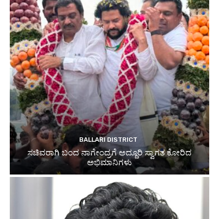
BALLARI DISTRICT
ಸಚಿವರಾಗಿ ಬಂದ ನಾಗೇಂದ್ರಗೆ ಅದ್ದೂರಿ ಸ್ವಾಗತ ಕೋರಿದ
ಅಭಿಮಾನಿಗಳು