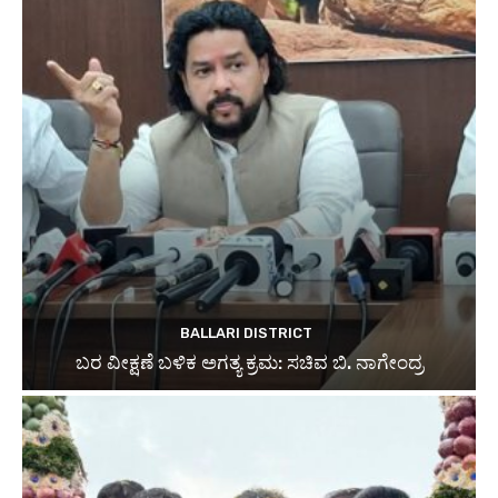
BALLARI DISTRICT
ಬರ ವೀಕ್ಷಣೆ ಬಳಿಕ ಅಗತ್ಯ ಕ್ರಮ: ಸಚಿವ ಬಿ. ನಾಗೇಂದ್ರ