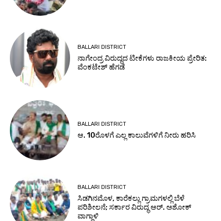
BALLARI DISTRICT
ನಾಗೇಂದ್ರ ವಿರುದ್ಧದ ಟೀಕೆಗಳು ರಾಜಕೀಯ ಪ್ರೇರಿತ:
ವೆಂಕಟೇಶ್ ಹೆಗಡೆ
BALLARI DISTRICT
ಆ. 10ರೊಳಗೆ ಎಲ್ಲ ಕಾಲುವೆಗಳಿಗೆ ನೀರು ಹರಿಸಿ
BALLARI DISTRICT
ಸಿಡಗಿನಮೊಳ, ಕಾರೆಕಲ್ಲು ಗ್ರಾಮಗಳಲ್ಲಿ ಬೆಳೆ
ಪರಿಶೀಲನೆ; ಸರ್ಕಾರ ವಿರುದ್ಧ ಆರ್. ಅಶೋಕ್
ವಾಗ್ದಾಳಿ