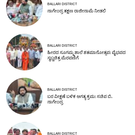
BALLARI DISTRICT
ನಾಗೇಂದ್ರ ತಕ್ಷಣ ರಾಜೀನಾಮೆ ನೀಡಲಿ
BALLARI DISTRICT
ಹೀರದ ಸೂಗಮ್ಮ ಶಾಲೆ ಶತಮಾನೋತ್ಸವ: ವೈಭವದ
ಸ್ಥಬ್ದಚಿತ್ರ ಮೆರವಣಿಗೆ
BALLARI DISTRICT
ಬರ ವೀಕ್ಷಣೆ ಬಳಿಕ ಅಗತ್ಯ ಕ್ರಮ: ಸಚಿವ ಬಿ.
ನಾಗೇಂದ್ರ
BALLARI DISTRICT