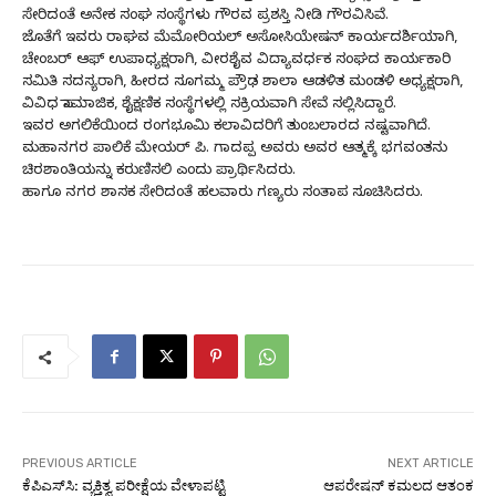
ಸೇರಿದಂತೆ ಅನೇಕ ಸಂಘ ಸಂಸ್ಥೆಗಳು ಗೌರವ ಪ್ರಶಸ್ತಿ ನೀಡಿ ಗೌರವಿಸಿವೆ.
ಜೊತೆಗೆ ಇವರು ರಾಘವ ಮೆಮೋರಿಯಲ್ ಅಸೋಸಿಯೇಷನ್ ಕಾರ್ಯದರ್ಶಿಯಾಗಿ,
ಚೇಂಬರ್ ಆಫ್ ಉಪಾಧ್ಯಕ್ಷರಾಗಿ, ವೀರಶೈವ ವಿದ್ಯಾವರ್ಧಕ ಸಂಘದ ಕಾರ್ಯಕಾರಿ
ಸಮಿತಿ ಸದಸ್ಯರಾಗಿ, ಹೀರದ ಸೂಗಮ್ಮ ಪ್ರೌಢ ಶಾಲಾ ಆಡಳಿತ ಮಂಡಳಿ ಅಧ್ಯಕ್ಷರಾಗಿ,
ವಿವಿಧ ಸಾಮಾಜಿಕ, ಶೈಕ್ಷಣಿಕ ಸಂಸ್ಥೆಗಳಲ್ಲಿ ಸಕ್ರಿಯವಾಗಿ ಸೇವೆ ಸಲ್ಲಿಸಿದ್ದಾರೆ.
ಇವರ ಅಗಲಿಕೆಯಿಂದ ರಂಗಭೂಮಿ ಕಲಾವಿದರಿಗೆ ತುಂಬಲಾರದ ನಷ್ಟವಾಗಿದೆ.
ಮಹಾನಗರ ಪಾಲಿಕೆ ಮೇಯರ್ ಪಿ. ಗಾದಪ್ಪ ಅವರು ಅವರ ಆತ್ಮಕ್ಕೆ ಭಗವಂತನು
ಚಿರಶಾಂತಿಯನ್ನು ಕರುಣಿಸಲಿ ಎಂದು ಪ್ರಾರ್ಥಿಸಿದರು.
ಹಾಗೂ ನಗರ ಶಾಸಕ ಸೇರಿದಂತೆ ಹಲವಾರು ಗಣ್ಯರು ಸಂತಾಪ ಸೂಚಿಸಿದರು.
PREVIOUS ARTICLE
NEXT ARTICLE
ಕೆಪಿಎಸ್‌ಸಿ: ವ್ಯಕ್ತಿತ್ವ ಪರೀಕ್ಷೆಯ ವೇಳಾಪಟ್ಟಿ
ಆಪರೇಷನ್‌ ಕಮಲದ ಆತಂಕ