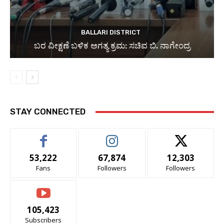
BALLARI DISTRICT
ಬರ ವೀಕ್ಷಣೆ ಬಳಿಕ ಅಗತ್ಯ ಕ್ರಮ: ಸಚಿವ ಬಿ. ನಾಗೇಂದ್ರ
STAY CONNECTED
53,222
67,874
12,303
Fans
Followers
Followers
105,423
Subscribers