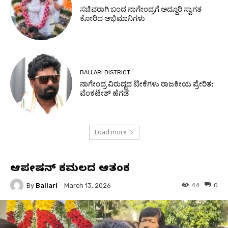
ಸಚಿವರಾಗಿ ಬಂದ ನಾಗೇಂದ್ರಗೆ ಅದ್ದೂರಿ ಸ್ವಾಗತ
ಕೋರಿದ ಅಭಿಮಾನಿಗಳು
BALLARI DISTRICT
ನಾಗೇಂದ್ರ ವಿರುದ್ಧದ ಟೀಕೆಗಳು ರಾಜಕೀಯ ಪ್ರೇರಿತ:
ವೆಂಕಟೇಶ್ ಹೆಗಡೆ
Load more