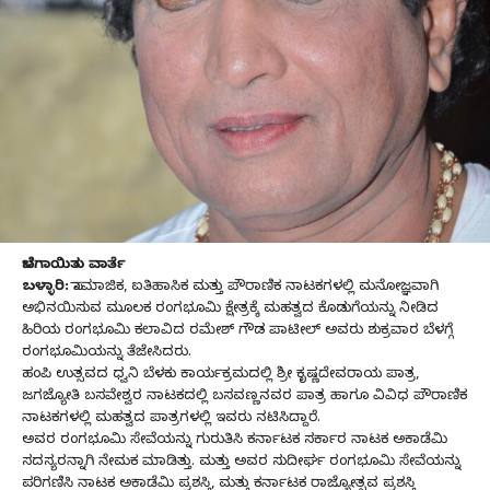
ಬೆಳಗಾಯಿತು ವಾರ್ತೆ
ಬಳ್ಳಾರಿ:
ಸಾಮಾಜಿಕ, ಐತಿಹಾಸಿಕ ಮತ್ತು ಪೌರಾಣಿಕ ನಾಟಕಗಳಲ್ಲಿ ಮನೋಜ್ಞವಾಗಿ
ಅಭಿನಯಿಸುವ ಮೂಲಕ ರಂಗಭೂಮಿ ಕ್ಷೇತ್ರಕ್ಕೆ ಮಹತ್ವದ ಕೊಡುಗೆಯನ್ನು ನೀಡಿದ
ಹಿರಿಯ ರಂಗಭೂಮಿ ಕಲಾವಿದ ರಮೇಶ್ ಗೌಡ ಪಾಟೀಲ್ ಅವರು ಶುಕ್ರವಾರ ಬೆಳಗ್ಗೆ
ರಂಗಭೂಮಿಯನ್ನು ತೆಜೇಸಿದರು.
ಹಂಪಿ ಉತ್ಸವದ ಧ್ವನಿ ಬೆಳಕು ಕಾರ್ಯಕ್ರಮದಲ್ಲಿ ಶ್ರೀ ಕೃಷ್ಣದೇವರಾಯ ಪಾತ್ರ,
ಜಗಜ್ಯೋತಿ ಬಸವೇಶ್ವರ ನಾಟಕದಲ್ಲಿ ಬಸವಣ್ಣನವರ ಪಾತ್ರ ಹಾಗೂ ವಿವಿಧ ಪೌರಾಣಿಕ
ನಾಟಕಗಳಲ್ಲಿ ಮಹತ್ವದ ಪಾತ್ರಗಳಲ್ಲಿ ಇವರು ನಟಿಸಿದ್ದಾರೆ.
ಅವರ ರಂಗಭೂಮಿ ಸೇವೆಯನ್ನು ಗುರುತಿಸಿ ಕರ್ನಾಟಕ ಸರ್ಕಾರ ನಾಟಕ ಅಕಾಡೆಮಿ
ಸದಸ್ಯರನ್ನಾಗಿ ನೇಮಕ ಮಾಡಿತ್ತು. ಮತ್ತು ಅವರ ಸುದೀರ್ಘ ರಂಗಭೂಮಿ ಸೇವೆಯನ್ನು
ಪರಿಗಣಿಸಿ ನಾಟಕ ಅಕಾಡೆಮಿ ಪ್ರಶಸ್ತಿ, ಮತ್ತು ಕರ್ನಾಟಕ ರಾಜ್ಯೋತ್ಸವ ಪ್ರಶಸ್ತಿ