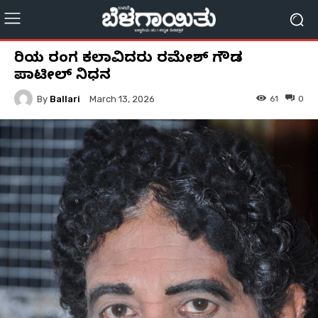
ಹಿರಿಯ ರಂಗ ಕಲಾವಿದರು ರಮೇಶ್ ಗೌಡ
ಪಾಟೀಲ್ ನಿಧನ
By
Ballari
61
0
March 13, 2026