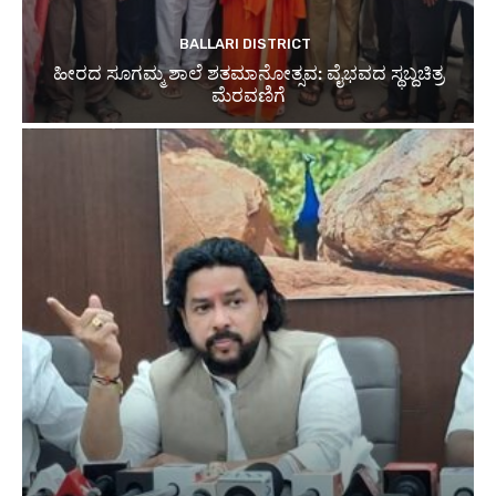
BALLARI DISTRICT
ಹೀರದ ಸೂಗಮ್ಮ ಶಾಲೆ ಶತಮಾನೋತ್ಸವ: ವೈಭವದ ಸ್ಥಬ್ದಚಿತ್ರ
ಮೆರವಣಿಗೆ