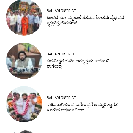
BALLARI DISTRICT
ಹೀರದ ಸೂಗಮ್ಮ ಶಾಲೆ ಶತಮಾನೋತ್ಸವ: ವೈಭವದ
ಸ್ಥಬ್ದಚಿತ್ರ ಮೆರವಣಿಗೆ
BALLARI DISTRICT
ಬರ ವೀಕ್ಷಣೆ ಬಳಿಕ ಅಗತ್ಯ ಕ್ರಮ: ಸಚಿವ ಬಿ.
ನಾಗೇಂದ್ರ
BALLARI DISTRICT
ಸಚಿವರಾಗಿ ಬಂದ ನಾಗೇಂದ್ರಗೆ ಅದ್ದೂರಿ ಸ್ವಾಗತ
ಕೋರಿದ ಅಭಿಮಾನಿಗಳು