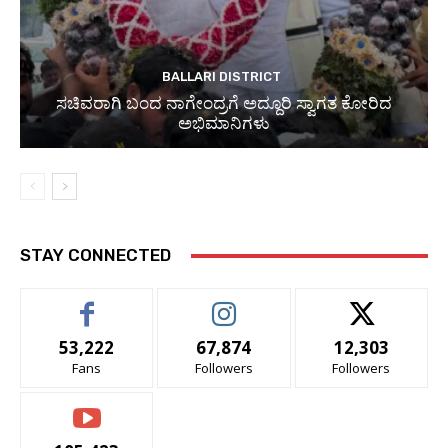
BALLARI DISTRICT
ಸಚಿವರಾಗಿ ಬಂದ ನಾಗೇಂದ್ರಗೆ ಅದ್ದೂರಿ ಸ್ವಾಗತ ಕೋರಿದ
ಅಭಿಮಾನಿಗಳು
STAY CONNECTED
53,222
67,874
12,303
Fans
Followers
Followers