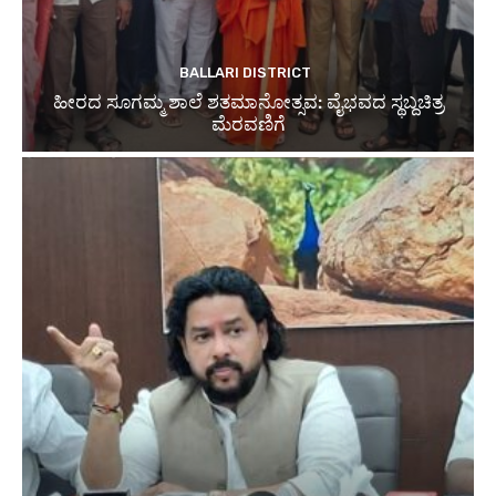
BALLARI DISTRICT
ಹೀರದ ಸೂಗಮ್ಮ ಶಾಲೆ ಶತಮಾನೋತ್ಸವ: ವೈಭವದ ಸ್ಥಬ್ದಚಿತ್ರ
ಮೆರವಣಿಗೆ