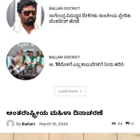
BALLARI DISTRICT
ನಾಗೇಂದ್ರ ವಿರುದ್ಧದ ಟೀಕೆಗಳು ರಾಜಕೀಯ ಪ್ರೇರಿತ:
ವೆಂಕಟೇಶ್ ಹೆಗಡೆ
BALLARI DISTRICT
ಆ. 10ರೊಳಗೆ ಎಲ್ಲ ಕಾಲುವೆಗಳಿಗೆ ನೀರು ಹರಿಸಿ
Load more