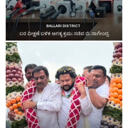
BALLARI DISTRICT
ಬರ ವೀಕ್ಷಣೆ ಬಳಿಕ ಅಗತ್ಯ ಕ್ರಮ: ಸಚಿವ ಬಿ. ನಾಗೇಂದ್ರ