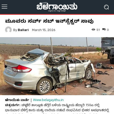
ಮೂವರು ರಿಸರ್ವ್‌ ಸಬ್‌ ಇನ್‌ಸ್ಪೆಕ್ಟರ್‌ ಸಾವು
By
Ballari
51
0
March 15, 2026
ಬೆಳಗಾಯಿತು ವಾರ್ತೆ
|
Www.belagayithu.in
ಚಿತ್ರದುರ್ಗ:
ಚಳ್ಳಕೆರೆ ತಾಲ್ಲೂಕು ಹೆಗ್ಗೆರೆ ಬಳಿಯ ರಾಷ್ಟ್ರೀಯ ಹೆದ್ದಾರಿ 150ಎ ರಲ್ಲಿ
ಭಾನುವಾರ ಬೆಳಿಗ್ಗೆ ಕಾರು ಮತ್ತು ಲಾರಿಯ ನಡುವೆ ಸಂಭವಿಸಿದ ಭೀಕರ ಅಪಘಾತದಲ್ಲಿ