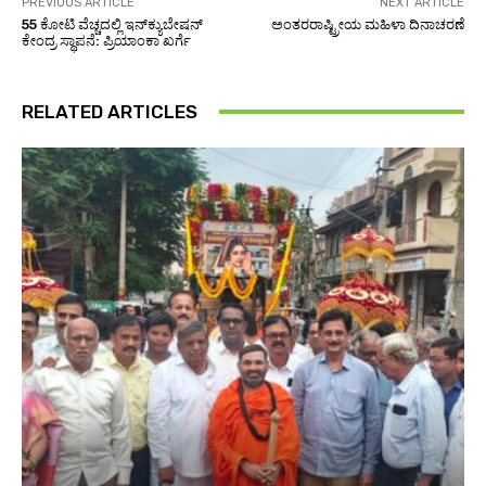
PREVIOUS ARTICLE
NEXT ARTICLE
55 ಕೋಟಿ ವೆಚ್ಚದಲ್ಲಿ ಇನ್‌ಕ್ಯುಬೇಷನ್‌
ಅಂತರರಾಷ್ಟ್ರೀಯ ಮಹಿಳಾ ದಿನಾಚರಣೆ
ಕೇಂದ್ರ ಸ್ಥಾಪನೆ: ಪ್ರಿಯಾಂಕಾ ಖರ್ಗೆ
RELATED ARTICLES