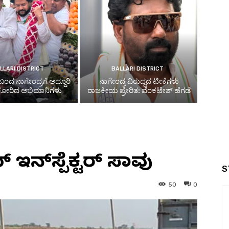
LLARI DISTRICT
BALLARI DISTRICT
ಬಂದ ನಾಗೇಂದ್ರಗೆ ಅದ್ದೂರಿ
ನಾಗೇಂದ್ರ ವಿರುದ್ಧದ ಟೀಕೆಗಳು
 ಕೋರಿದ ಅಭಿಮಾನಿಗಳು
ರಾಜಕೀಯ ಪ್ರೇರಿತ: ವೆಂಕಟೇಶ್ ಹೆಗಡೆ