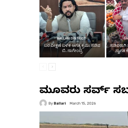
BALLARI DISTRICT
BA
ಬರ ವೀಕ್ಷಣೆ ಬಳಿಕ ಅಗತ್ಯ ಕ್ರಮ: ಸಚಿವ
ಸಚಿವರಾಗಿ 
ಬಿ. ನಾಗೇಂದ್ರ
ಸ್ವಾಗತ