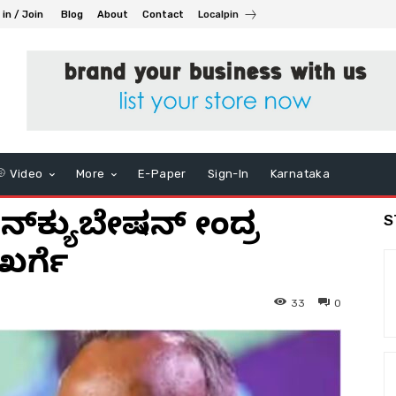
 in / Join
Blog
About
Contact
Localpin
Video
More
E-Paper
Sign-In
Karnataka
ನ್‌ಕ್ಯುಬೇಷನ್‌ ಕೇಂದ್ರ
S
ಖರ್ಗೆ
33
0