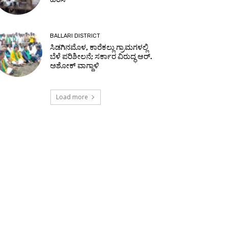
BALLARI DISTRICT
ಸಿಡಗಿನಮೊಳ, ಕಾರೆಕಲ್ಲು ಗ್ರಾಮಗಳಲ್ಲಿ
ಬೆಳೆ ಪರಿಶೀಲನೆ; ಸರ್ಕಾರ ವಿರುದ್ಧ ಆರ್.
ಅಶೋಕ್ ವಾಗ್ದಾಳಿ
Load more