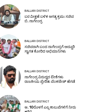
BALLARI DISTRICT
ಬರ ವೀಕ್ಷಣೆ ಬಳಿಕ ಅಗತ್ಯ ಕ್ರಮ: ಸಚಿವ
ಬಿ. ನಾಗೇಂದ್ರ
BALLARI DISTRICT
ಸಚಿವರಾಗಿ ಬಂದ ನಾಗೇಂದ್ರಗೆ ಅದ್ದೂರಿ
ಸ್ವಾಗತ ಕೋರಿದ ಅಭಿಮಾನಿಗಳು
BALLARI DISTRICT
ನಾಗೇಂದ್ರ ವಿರುದ್ಧದ ಟೀಕೆಗಳು
ರಾಜಕೀಯ ಪ್ರೇರಿತ: ವೆಂಕಟೇಶ್ ಹೆಗಡೆ
BALLARI DISTRICT
ಆ. 10ರೊಳಗೆ ಎಲ್ಲ ಕಾಲುವೆಗಳಿಗೆ ನೀರು
ಹರಿಸಿ