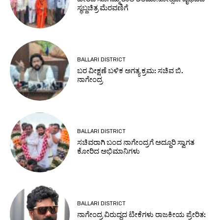
ಸ್ಥಬ್ದಚಿತ್ರ ಮೆರವಣಿಗೆ
BALLARI DISTRICT
ಬರ ವೀಕ್ಷಣೆ ಬಳಿಕ ಅಗತ್ಯ ಕ್ರಮ: ಸಚಿವ ಬಿ.
ನಾಗೇಂದ್ರ
BALLARI DISTRICT
ಸಚಿವರಾಗಿ ಬಂದ ನಾಗೇಂದ್ರಗೆ ಅದ್ದೂರಿ ಸ್ವಾಗತ
ಕೋರಿದ ಅಭಿಮಾನಿಗಳು
BALLARI DISTRICT
ನಾಗೇಂದ್ರ ವಿರುದ್ಧದ ಟೀಕೆಗಳು ರಾಜಕೀಯ ಪ್ರೇರಿತ: