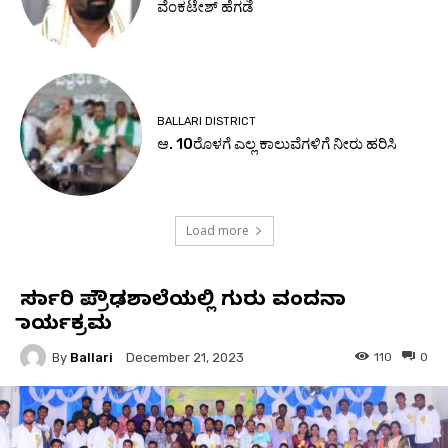
ವೆಂಕಟೇಶ್ ಹೆಗಡೆ
BALLARI DISTRICT
ಆ. 10ರೊಳಗೆ ಎಲ್ಲ ಕಾಲುವೆಗಳಿಗೆ ನೀರು ಹರಿಸಿ
Load more