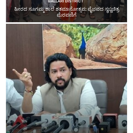
BALLARI DISTRICT
ಹೀರದ ಸೂಗಮ್ಮ ಶಾಲೆ ಶತಮಾನೋತ್ಸವ: ವೈಭವದ ಸ್ಥಬ್ದಚಿತ್ರ
ಮೆರವಣಿಗೆ