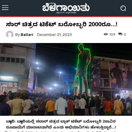
ಸಲಾರ್ ಚಿತ್ರದ ಟಿಕೆಟ್ ಬರೋಬ್ಬರಿ 2000ರೂ…!
By
Ballari
109
0
December 21, 2023
ಬಳ್ಳಾರಿ: ಬಳ್ಳಾರಿಯಲ್ಲಿ ಸಲಾರ್ ಚಿತ್ರದ ಬ್ಲಾಕ್ ಟಿಕೆಟ್ ಬರೋಬ್ಬರಿ 2ಸಾವಿರ
ರೂಪಾಯಿಗೆ ಮಾರಾಟವಾಗಿದೆ ಎಂದು ಅಭಿಮಾನಿಗಳು ಹೇಳುತ್ತಿದ್ದಾರೆ…!