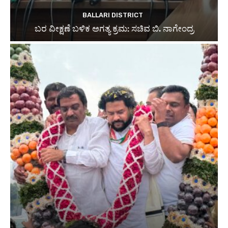
BALLARI DISTRICT
ಬರ ವೀಕ್ಷಣೆ ಬಳಿಕ ಅಗತ್ಯ ಕ್ರಮ: ಸಚಿವ ಬಿ. ನಾಗೇಂದ್ರ