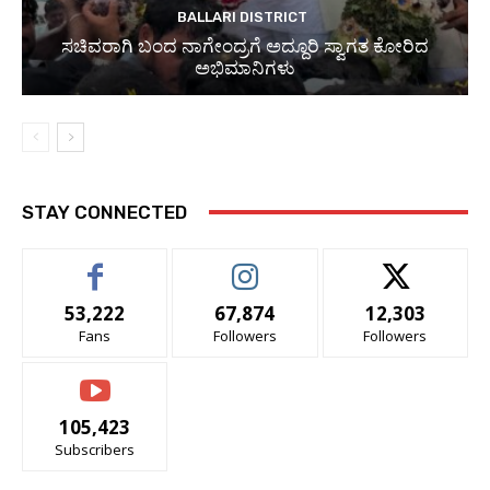
BALLARI DISTRICT
ಸಚಿವರಾಗಿ ಬಂದ ನಾಗೇಂದ್ರಗೆ ಅದ್ದೂರಿ ಸ್ವಾಗತ ಕೋರಿದ
ಅಭಿಮಾನಿಗಳು
STAY CONNECTED
53,222
67,874
12,303
Fans
Followers
Followers
105,423
Subscribers