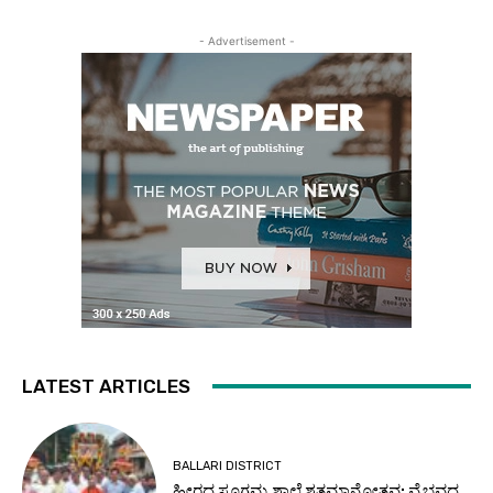
- Advertisement -
LATEST ARTICLES
BALLARI DISTRICT
ಹೀರದ ಸೂಗಮ್ಮ ಶಾಲೆ ಶತಮಾನೋತ್ಸವ: ವೈಭವದ