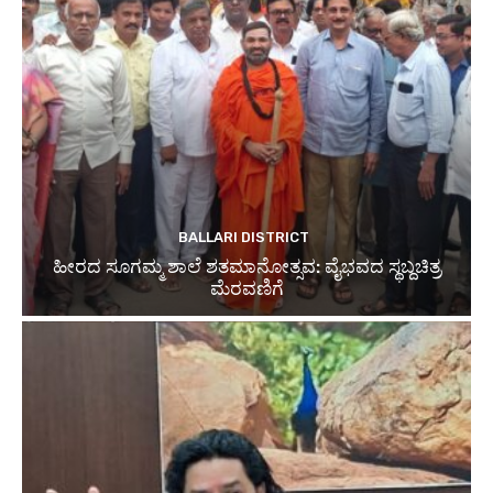
BALLARI DISTRICT
ಹೀರದ ಸೂಗಮ್ಮ ಶಾಲೆ ಶತಮಾನೋತ್ಸವ: ವೈಭವದ ಸ್ಥಬ್ದಚಿತ್ರ
ಮೆರವಣಿಗೆ