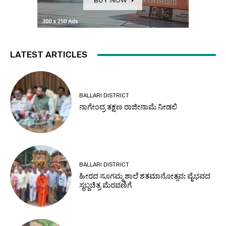
LATEST ARTICLES
BALLARI DISTRICT
ನಾಗೇಂದ್ರ ತಕ್ಷಣ ರಾಜೀನಾಮೆ ನೀಡಲಿ
BALLARI DISTRICT
ಹೀರದ ಸೂಗಮ್ಮ ಶಾಲೆ ಶತಮಾನೋತ್ಸವ: ವೈಭವದ
ಸ್ಥಬ್ದಚಿತ್ರ ಮೆರವಣಿಗೆ