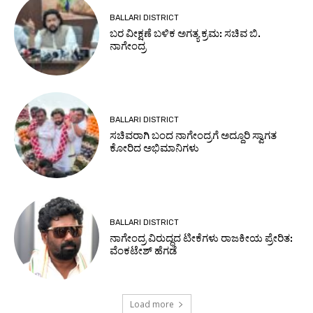
BALLARI DISTRICT
ಬರ ವೀಕ್ಷಣೆ ಬಳಿಕ ಅಗತ್ಯ ಕ್ರಮ: ಸಚಿವ ಬಿ.
ನಾಗೇಂದ್ರ
BALLARI DISTRICT
ಸಚಿವರಾಗಿ ಬಂದ ನಾಗೇಂದ್ರಗೆ ಅದ್ದೂರಿ ಸ್ವಾಗತ
ಕೋರಿದ ಅಭಿಮಾನಿಗಳು
BALLARI DISTRICT
ನಾಗೇಂದ್ರ ವಿರುದ್ಧದ ಟೀಕೆಗಳು ರಾಜಕೀಯ ಪ್ರೇರಿತ:
ವೆಂಕಟೇಶ್ ಹೆಗಡೆ
Load more