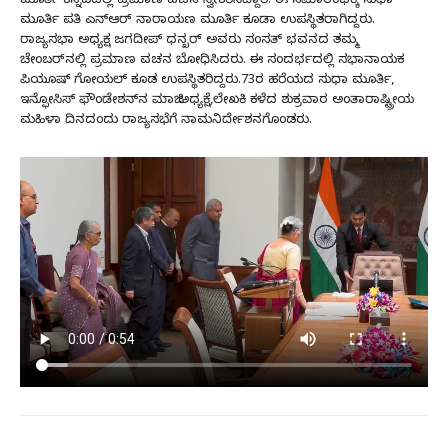
ಮೂರ್ತಿ ಕನ್ನಡದಲ್ಲಿ ಪ್ರಮಾಣ ವಚನ ಸ್ವೀಕರಿಸಿದ್ದಾರೆ. ಈ ಸಮಾರಂಭಕ್ಕೆ ಸುಧಾ
ಮೂರ್ತಿ ಪತಿ ಎನ್‌ಆರ್ ನಾರಾಯಣ ಮೂರ್ತಿ ಕೂಡಾ ಉಪಸ್ಥಿತರಾಗಿದ್ದರು.
ರಾಜ್ಯಸಭಾ ಅಧ್ಯಕ್ಷ ಜಗದೀಪ್ ಧನ್ಖರ್ ಅವರು ಸಂಸತ್ ಭವನದ ತಮ್ಮ
ಚೇಂಬರ್‌ನಲ್ಲಿ ಪ್ರಮಾಣ ವಚನ ಬೋಧಿಸಿದರು. ಈ ಸಂದರ್ಭದಲ್ಲಿ ಸಭಾನಾಯಕ
ಪಿಯೂಷ್ ಗೋಯಲ್ ಕೂಡ ಉಪಸ್ಥಿತರಿದ್ದರು.73ರ ಹರೆಯದ ಸುಧಾ ಮೂರ್ತಿ,
ಇನ್ಫೋಸಿಸ್ ಫೌಂಡೇಶನ್‌ನ ಮಾಜಿ ಅಧ್ಯಕ್ಷೆ,ಲೇಖಕಿ ಕಳೆದ ಶುಕ್ರವಾರ ಅಂತಾರಾಷ್ಟ್ರೀಯ
ಮಹಿಳಾ ದಿನದಂದು ರಾಜ್ಯಸಭೆಗೆ ನಾಮನಿರ್ದೇಶನಗೊಂಡರು.