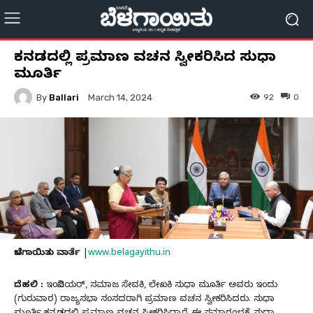
ಕನ್ನಡದಲ್ಲಿ ಪ್ರಮಾಣ ವಚನ ಸ್ವೀಕರಿಸಿದ ಸುಧಾ
ಮೂರ್ತಿ
By
Ballari
92
0
March 14, 2024
ಬೆಳಗಾಯಿತು ವಾರ್ತೆ
|
www.belagayithu.in
ದೆಹಲಿ :
ಇಂಜಿನಿಯರ್, ಸಮಾಜ ಸೇವಕಿ, ಲೇಖಕಿ ಸುಧಾ ಮೂರ್ತಿ ಅವರು ಇಂದು
(ಗುರುವಾರ) ರಾಜ್ಯಸಭಾ ಸಂಸದರಾಗಿ ಪ್ರಮಾಣ ವಚನ ಸ್ವೀಕರಿಸಿದರು. ಸುಧಾ