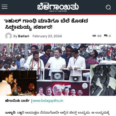
ರಾಹುಲ್ ಗಾಂಧಿ ಮಾತಿಗೂ ಬೆಲೆ ಕೊಡದ
ಸಿದ್ದರಾಮಯ್ಯ ಸರ್ಕಾರ!
By
Ballari
88
0
February 23, 2024
ಬೆಳಗಾಯಿತು ವಾರ್ತೆ
|
www.belagayithu.in
ಬಳ್ಳಾರಿ
: ಬಳ್ಳಾರಿ ಅಂದಾಕ್ಷಣ ನೆನಪಾಗೋದೇ ಅಲ್ಲಿನ ಜೀನ್ಸ್ ಉದ್ಯಮ. ಆ ಉದ್ಯಮಕ್ಕೆ