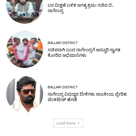
ಬರ ವೀಕ್ಷಣೆ ಬಳಿಕ ಅಗತ್ಯ ಕ್ರಮ: ಸಚಿವ ಬಿ.
ನಾಗೇಂದ್ರ
BALLARI DISTRICT
ಸಚಿವರಾಗಿ ಬಂದ ನಾಗೇಂದ್ರಗೆ ಅದ್ದೂರಿ ಸ್ವಾಗತ
ಕೋರಿದ ಅಭಿಮಾನಿಗಳು
BALLARI DISTRICT
ನಾಗೇಂದ್ರ ವಿರುದ್ಧದ ಟೀಕೆಗಳು ರಾಜಕೀಯ ಪ್ರೇರಿತ:
ವೆಂಕಟೇಶ್ ಹೆಗಡೆ
Load more