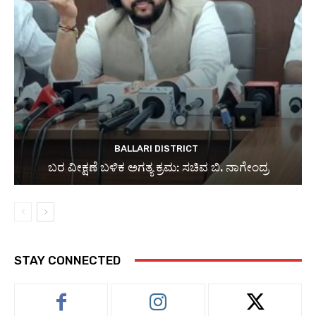
BALLARI DISTRICT
ಬರ ವೀಕ್ಷಣೆ ಬಳಿಕ ಅಗತ್ಯ ಕ್ರಮ: ಸಚಿವ ಬಿ. ನಾಗೇಂದ್ರ
STAY CONNECTED