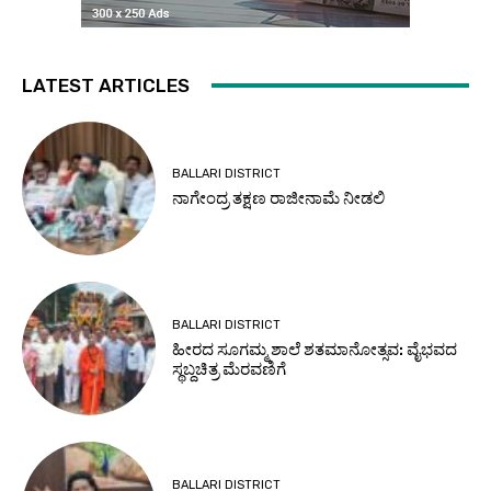
LATEST ARTICLES
BALLARI DISTRICT
ನಾಗೇಂದ್ರ ತಕ್ಷಣ ರಾಜೀನಾಮೆ ನೀಡಲಿ
BALLARI DISTRICT
ಹೀರದ ಸೂಗಮ್ಮ ಶಾಲೆ ಶತಮಾನೋತ್ಸವ: ವೈಭವದ
ಸ್ಥಬ್ದಚಿತ್ರ ಮೆರವಣಿಗೆ
BALLARI DISTRICT