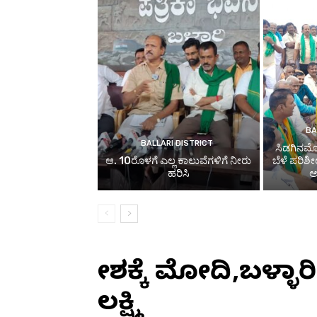
BA
BALLARI DISTRICT
ಸಿಡಗಿನಮೊಳ
ಆ. 10ರೊಳಗೆ ಎಲ್ಲ ಕಾಲುವೆಗಳಿಗೆ ನೀರು
ಬೆಳೆ ಪರಿಶೀ
ಹರಿಸಿ
ಅ