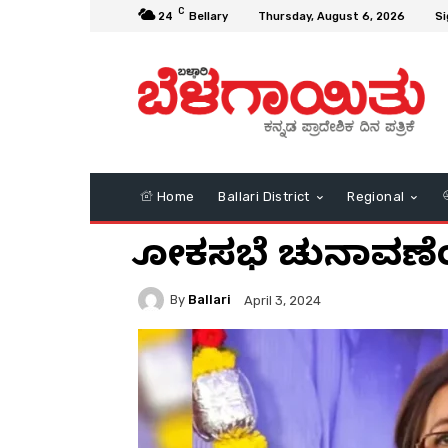
C
24
Bellary
Thursday, August 6, 2026
Si
Home
Ballari District
Regional
ಲೋಕಸಭೆ ಚುನಾವಣೆಯಲ್
By
Ballari
April 3, 2024