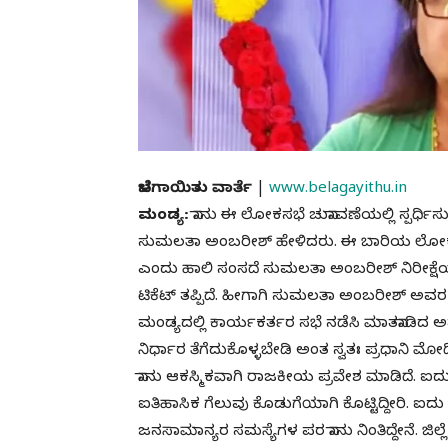
ಬೆಳಗಾಯಿತು ವಾರ್ತೆ
|
www.belagayithu.in
ಮಂಡ್ಯ:
ನಾನು ಈ ಲೋಕಸಭೆ ಚುನಾವಣೆಯಲ್ಲಿ ಸ್ಪರ್ಧಿಸುತ್
ಸುಮಲತಾ ಅಂಬರೀಶ್ ಹೇಳಿದರು. ಈ ಬಾರಿಯ ಲೋಕಸಭೆ ಚುನಾ
ಎಂದು ಹಾಲಿ ಸಂಸದೆ ಸುಮಲತಾ ಅಂಬರೀಶ್​ ನಿರೀಕ್ಷೆಯ
ಟಿಕೆಟ್​ ತಪ್ಪಿದೆ. ಹೀಗಾಗಿ ಸುಮಲತಾ ಅಂಬರೀಶ್​ ಅವರ ಮ
ಮಂಡ್ಯದಲ್ಲಿ ಕಾರ್ಯಕರ್ತರ ಸಭೆ ನಡೆಸಿ ಮಾತನಾಡಿದ ಅವರು
ನಿರ್ಧಾರ ತೆಗೆದುಕೊಳ್ಳಬೇಡಿ ಅಂತ ಸ್ವತಃ ಪ್ರಧಾನಿ ಮೋ
ನಾನು ಆಕಸ್ಮಿಕವಾಗಿ ರಾಜಕೀಯ ಪ್ರವೇಶ ಮಾಡಿದೆ. ಐದು 
ಐತಿಹಾಸಿಕ ಗೆಲುವು ಕೊಡುಗೆಯಾಗಿ ಕೊಟ್ಟಿದ್ದೀರಿ. ಐದು 
ಜನಸಾಮಾನ್ಯರ ಸಮಸ್ಯೆಗಳ ಪರ ನಾನು ನಿಂತಿದ್ದೇನೆ. ಜಿಲ್ಲೆ ಅ