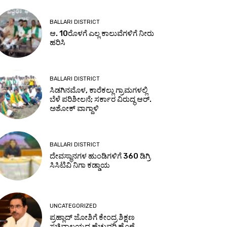
BALLARI DISTRICT
ಆ. 10ರೊಳಗೆ ಎಲ್ಲ ಕಾಲುವೆಗಳಿಗೆ ನೀರು
ಹರಿಸಿ
BALLARI DISTRICT
ಸಿಡಗಿನಮೊಳ, ಕಾರೆಕಲ್ಲು ಗ್ರಾಮಗಳಲ್ಲಿ
ಬೆಳೆ ಪರಿಶೀಲನೆ; ಸರ್ಕಾರ ವಿರುದ್ಧ ಆರ್.
ಅಶೋಕ್ ವಾಗ್ದಾಳಿ
BALLARI DISTRICT
ದೇವಸ್ಥಾನಗಳ ಹುಂಡಿಗಳಿಗೆ 360 ಡಿಗ್ರಿ
ಸಿಸಿಟಿವಿ ನಿಗಾ ಕಡ್ಡಾಯ
UNCATEGORIZED
ಪ್ರಹ್ಲಾದ್ ಜೋಶಿಗೆ ಕೇಂದ್ರ ಶಿಕ್ಷಣ
ಸಚಿವಾಲಯದ ಹೆಚ್ಚುವರಿ ಹೊಣೆ