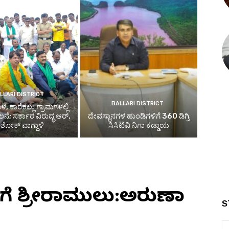
LLARI DISTRICT
BALLARI DISTRICT
, ಕಾರೆಕಲ್ಲು ಗ್ರಾಮಗಳಲ್ಲಿ
ಲನೆ; ಸರ್ಕಾರ ವಿರುದ್ಧ ಆರ್.
ದೇವಸ್ಥಾನಗಳ ಹುಂಡಿಗಳಿಗೆ 360 ಡಿಗ್ರಿ
ಶೋಕ್ ವಾಗ್ದಾಳಿ
ಸಿಸಿಟಿವಿ ನಿಗಾ ಕಡ್ಡಾಯ