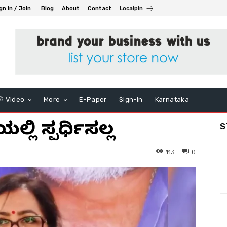
gn in / Join
Blog
About
Contact
Localpin
Video
More
E-Paper
Sign-In
Karnataka
ಲಿ ಸ್ಪರ್ಧಿಸಲ್ಲ
S
113
0