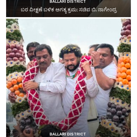
BALLARI DISTRICT
ಬರ ವೀಕ್ಷಣೆ ಬಳಿಕ ಅಗತ್ಯ ಕ್ರಮ: ಸಚಿವ ಬಿ. ನಾಗೇಂದ್ರ
BALLARI DISTRICT