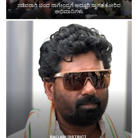
ಸಚಿವರಾಗಿ ಬಂದ ನಾಗೇಂದ್ರಗೆ ಅದ್ದೂರಿ ಸ್ವಾಗತ ಕೋರಿದ
ಅಭಿಮಾನಿಗಳು
BALLARI DISTRICT