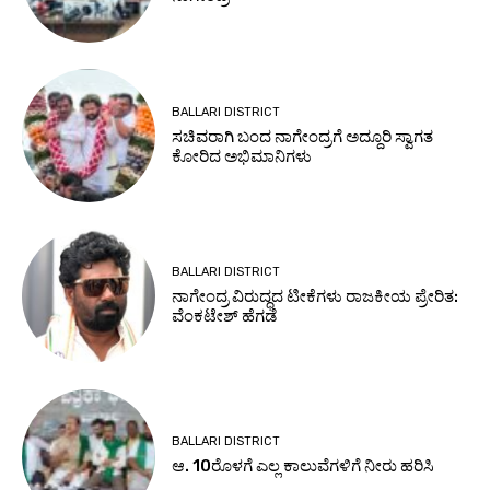
BALLARI DISTRICT
ಸಚಿವರಾಗಿ ಬಂದ ನಾಗೇಂದ್ರಗೆ ಅದ್ದೂರಿ ಸ್ವಾಗತ
ಕೋರಿದ ಅಭಿಮಾನಿಗಳು
BALLARI DISTRICT
ನಾಗೇಂದ್ರ ವಿರುದ್ಧದ ಟೀಕೆಗಳು ರಾಜಕೀಯ ಪ್ರೇರಿತ:
ವೆಂಕಟೇಶ್ ಹೆಗಡೆ
BALLARI DISTRICT
ಆ. 10ರೊಳಗೆ ಎಲ್ಲ ಕಾಲುವೆಗಳಿಗೆ ನೀರು ಹರಿಸಿ