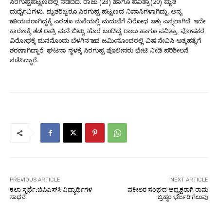
ಸಿರಗುಪ್ಪಪಟ್ಟಣದಲ್ಲಿ ನಡೆದಿದೆ. ರಾಜು (23) ಹಾಗೂ ಪವಿತ್ರಾ(20) ಮೃತ
ದುರ್ಧೈವಿಗಳು. ಮೃತರಿಬ್ಬರೂ ಸಿರಗುಪ್ಪ ಪಟ್ಟಣದ ನಿವಾಸಿಗಳಾಗಿದ್ದು, ಅನ್ಯ
ಜಾತಿಯವರಾಗಿದ್ದಕ್ಕೆ ಎರಡೂ ಮನೆಯಲ್ಲಿ ಮದುವೆಗೆ ವಿರೋಧ ಇತ್ತು ಎನ್ನಲಾಗಿದೆ. ಇದೇ
ಕಾರಣಕ್ಕೆ ತಡ ರಾತ್ರಿ ಮನೆ ಬಿಟ್ಟು ಹೊರ ಬಂದಿದ್ದ ರಾಜು ಹಾಗೂ ಪವಿತ್ರಾ, ಪೋಷಕರ
ವಿರೋಧಕ್ಕೆ ಮನನೊಂದು ಬೆಳಗಿನ ಜಾವ ಜಮೀನೊಂದರಲ್ಲಿ ವಿಷ ಸೇವಿಸಿ ಆತ್ಮಹತ್ಯೆಗೆ
ಶರಣಾಗಿದ್ದಾರೆ. ಘಟನಾ ಸ್ಥಳಕ್ಕೆ ಸಿರಗುಪ್ಪ ಪೊಲೀಸರು ಭೇಟಿ ನೀಡಿ ಪರಿಶೀಲನೆ
ನಡೆಸಿದ್ದಾರೆ.
PREVIOUS ARTICLE
NEXT ARTICLE
ಕಲಾ ಸ್ಪರ್ಧೆ:ಬಿಪಿಎಸ್‌ಸಿ ವಿದ್ಯಾರ್ಥಿಗಳ
ವಕೀಲರ ಸಂಘದ ಅಧ್ಯಕ್ಷರಾಗಿ ರಾಮ
ಸಾಧನೆ
ಬ್ರಹ್ಮಂ ಭರ್ಜರಿ ಗೆಲುವು