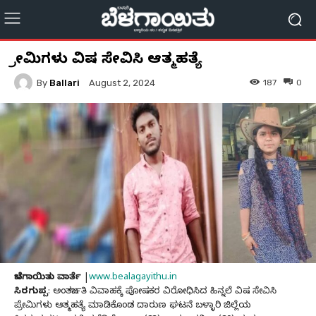
ಪ್ರೇಮಿಗಳು ವಿಷ ಸೇವಿಸಿ ಆತ್ಮಹತ್ಯೆ
By
Ballari
187
0
August 2, 2024
ಬೆಳಗಾಯಿತು ವಾರ್ತೆ
|
www.bealagayithu.in
ಸಿರಗುಪ್ಪ
: ಅಂತರ್ಜಾತಿ ವಿವಾಹಕ್ಕೆ ಪೋಷಕರ ವಿರೋಧಿಸಿದ ಹಿನ್ನಲೆ ವಿಷ ಸೇವಿಸಿ
ಪ್ರೇಮಿಗಳು ಆತ್ಮಹತ್ಯೆ ಮಾಡಿಕೊಂಡ ದಾರುಣ ಘಟನೆ ಬಳ್ಳಾರಿ ಜಿಲ್ಲೆಯ