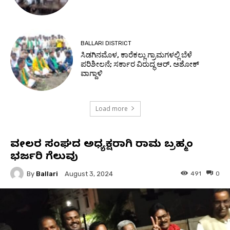
BALLARI DISTRICT
ಸಿಡಗಿನಮೊಳ, ಕಾರೆಕಲ್ಲು ಗ್ರಾಮಗಳಲ್ಲಿ ಬೆಳೆ
ಪರಿಶೀಲನೆ; ಸರ್ಕಾರ ವಿರುದ್ಧ ಆರ್. ಅಶೋಕ್
ವಾಗ್ದಾಳಿ
Load more