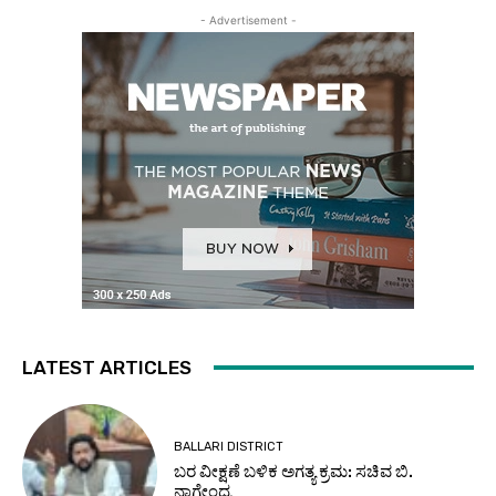
- Advertisement -
LATEST ARTICLES
BALLARI DISTRICT
ಬರ ವೀಕ್ಷಣೆ ಬಳಿಕ ಅಗತ್ಯ ಕ್ರಮ: ಸಚಿವ ಬಿ.
ನಾಗೇಂದ್ರ