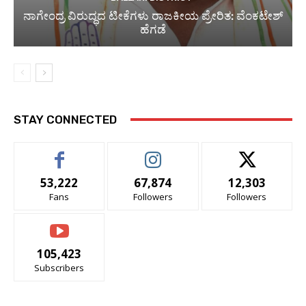
ನಾಗೇಂದ್ರ ವಿರುದ್ಧದ ಟೀಕೆಗಳು ರಾಜಕೀಯ ಪ್ರೇರಿತ: ವೆಂಕಟೇಶ್
ಹೆಗಡೆ
STAY CONNECTED
53,222
67,874
12,303
Fans
Followers
Followers
105,423
Subscribers