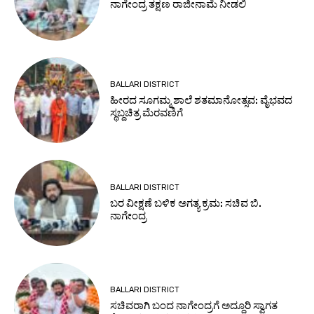
ನಾಗೇಂದ್ರ ತಕ್ಷಣ ರಾಜೀನಾಮೆ ನೀಡಲಿ
BALLARI DISTRICT
ಹೀರದ ಸೂಗಮ್ಮ ಶಾಲೆ ಶತಮಾನೋತ್ಸವ: ವೈಭವದ
ಸ್ಥಬ್ದಚಿತ್ರ ಮೆರವಣಿಗೆ
BALLARI DISTRICT
ಬರ ವೀಕ್ಷಣೆ ಬಳಿಕ ಅಗತ್ಯ ಕ್ರಮ: ಸಚಿವ ಬಿ.
ನಾಗೇಂದ್ರ
BALLARI DISTRICT
ಸಚಿವರಾಗಿ ಬಂದ ನಾಗೇಂದ್ರಗೆ ಅದ್ದೂರಿ ಸ್ವಾಗತ