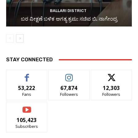
BALLARI DISTRICT
ಬರ ವೀಕ್ಷಣೆ ಬಳಿಕ ಅಗತ್ಯ ಕ್ರಮ: ಸಚಿವ ಬಿ. ನಾಗೇಂದ್ರ
STAY CONNECTED
53,222
67,874
12,303
Fans
Followers
Followers
105,423
Subscribers