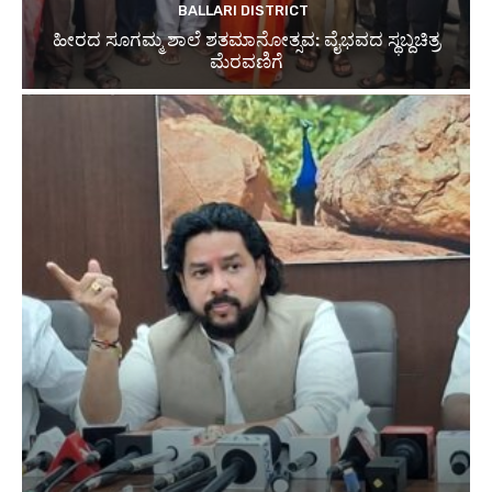
BALLARI DISTRICT
ಹೀರದ ಸೂಗಮ್ಮ ಶಾಲೆ ಶತಮಾನೋತ್ಸವ: ವೈಭವದ ಸ್ಥಬ್ದಚಿತ್ರ
ಮೆರವಣಿಗೆ