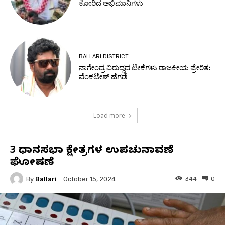
ಕೋರಿದ ಅಭಿಮಾನಿಗಳು
BALLARI DISTRICT
ನಾಗೇಂದ್ರ ವಿರುದ್ಧದ ಟೀಕೆಗಳು ರಾಜಕೀಯ ಪ್ರೇರಿತ:
ವೆಂಕಟೇಶ್ ಹೆಗಡೆ
Load more