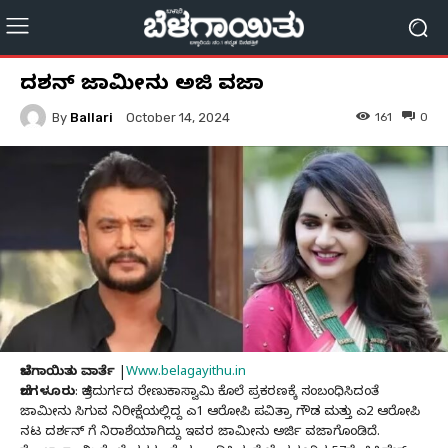
ದರ್ಶನ್​ ಜಾಮೀನು ಅರ್ಜಿ ವಜಾ
By
Ballari
161
0
October 14, 2024
ಬೆಳಗಾಯಿತು ವಾರ್ತೆ
|
Www.belagayithu.in
ಬೆಂಗಳೂರು
: ಚಿತ್ರದುರ್ಗದ ರೇಣುಕಾಸ್ವಾಮಿ ಕೊಲೆ ಪ್ರಕರಣಕ್ಕೆ ಸಂಬಂಧಿಸಿದಂತೆ
ಜಾಮೀನು ಸಿಗುವ ನಿರೀಕ್ಷೆಯಲ್ಲಿದ್ದ ಎ1 ಆರೋಪಿ ಪವಿತ್ರಾ ಗೌಡ ಮತ್ತು ಎ2 ಆರೋಪಿ
ನಟ ದರ್ಶನ್ ಗೆ ನಿರಾಶೆಯಾಗಿದ್ದು ಇವರ ಜಾಮೀನು ಅರ್ಜಿ ವಜಾಗೊಂಡಿದೆ.