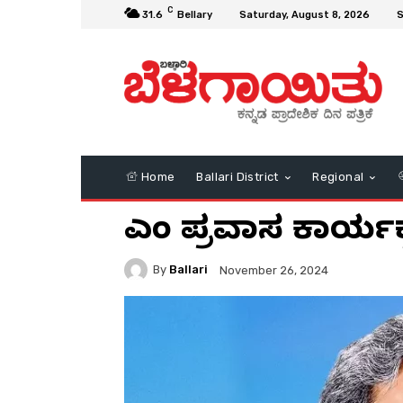
C
31.6
Bellary
Saturday, August 8, 2026
S
Home
Ballari District
Regional
ಸಿಎಂ ಪ್ರವಾಸ ಕಾರ್ಯ
By
Ballari
November 26, 2024