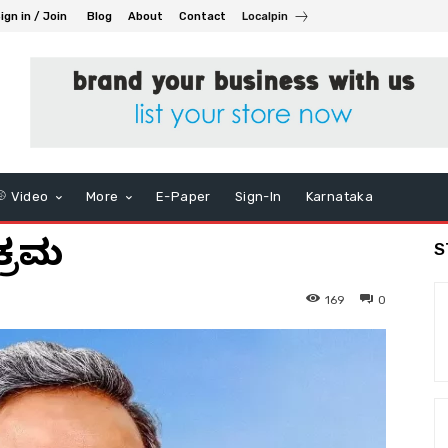
ign in / Join
Blog
About
Contact
Localpin
Video
More
E-Paper
Sign-In
Karnataka
ಕ್ರಮ
S
169
0