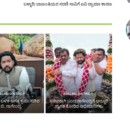
ಬಳ್ಳಾರಿ: ಬಾಣಂತಿಯರ ಸರಣಿ ಸಾವಿಗೆ ಐವಿ ದ್ರಾವಣ ಕಾರಣ
LLARI DISTRICT
BALLARI DISTRICT
ೆ ಬಳಿಕ ಅಗತ್ಯ ಕ್ರಮ: ಸಚಿವ
ಸಚಿವರಾಗಿ ಬಂದ ನಾಗೇಂದ್ರಗೆ ಅದ್ದೂರಿ
ಬಿ. ನಾಗೇಂದ್ರ
ಸ್ವಾಗತ ಕೋರಿದ ಅಭಿಮಾನಿಗಳು