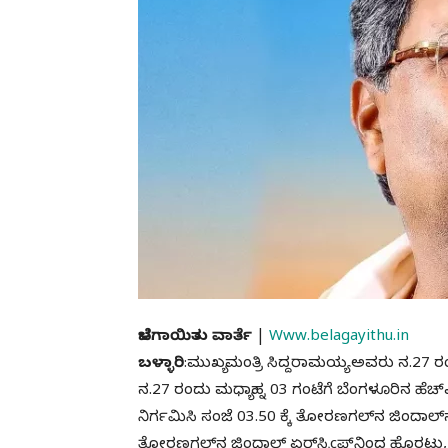
ಬೆಳಗಾಯಿತು ವಾರ್ತೆ
|
Www.belagayithu.in
ಬಳ್ಳಾರಿ
:ಮುಖ್ಯಮಂತ್ರಿ ಸಿದ್ದರಾಮಯ್ಯ ಅವರು ನ.27 ರಂದ
ನ.27 ರಂದು ಮಧ್ಯಾಹ್ನ 03 ಗಂಟೆಗೆ ಬೆಂಗಳೂರಿನ ಹ
ನಿರ್ಗಮಿಸಿ ಸಂಜೆ 03.50 ಕ್ಕೆ ತೋರಣಗಲ್‌ನ ಜಿಂದಾಲ್‌
ತೋರಣಗಲ್‌ನ ಜಿಂದಾಲ್ ಏರ್‌ಸ್ಟಿçಪ್‌ನಿಂದ ಹೊರಟು, 