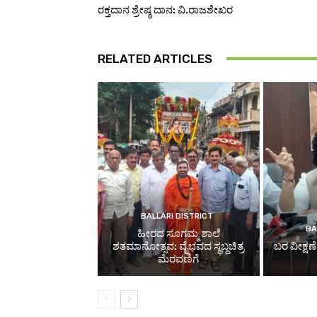
ರಕ್ತದಾನ ಶ್ರೇಷ್ಠ ದಾನ: ವಿ.ರಾಜಶೇಖರ
RELATED ARTICLES
BALLARI DISTRICT
BA
ಹೀರದ ಸೂಗಮ್ಮ ಶಾಲೆ
ಶತಮಾನೋತ್ಸವ: ವೈಭವದ ಸ್ಥಬ್ದಚಿತ್ರ
ಬರ ವೀಕ್ಷಣ
ಮೆರವಣಿಗೆ