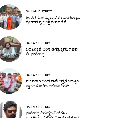
BALLARI DISTRICT
ಹೀರದ ಸೂಗಮ್ಮ ಶಾಲೆ ಶತಮಾನೋತ್ಸವ:
ವೈಭವದ ಸ್ಥಬ್ದಚಿತ್ರ ಮೆರವಣಿಗೆ
BALLARI DISTRICT
ಬರ ವೀಕ್ಷಣೆ ಬಳಿಕ ಅಗತ್ಯ ಕ್ರಮ: ಸಚಿವ
ಬಿ. ನಾಗೇಂದ್ರ
BALLARI DISTRICT
ಸಚಿವರಾಗಿ ಬಂದ ನಾಗೇಂದ್ರಗೆ ಅದ್ದೂರಿ
ಸ್ವಾಗತ ಕೋರಿದ ಅಭಿಮಾನಿಗಳು
BALLARI DISTRICT
ನಾಗೇಂದ್ರ ವಿರುದ್ಧದ ಟೀಕೆಗಳು
ರಾಜಕೀಯ ಪ್ರೇರಿತ: ವೆಂಕಟೇಶ್ ಹೆಗಡೆ