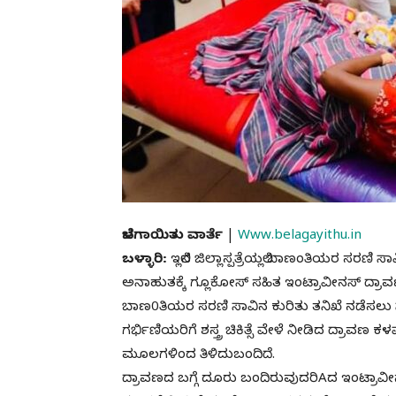
ಬೆಳಗಾಯಿತು ವಾರ್ತೆ
|
Www.belagayithu.in
ಬಳ್ಳಾರಿ:
ಇಲ್ಲಿನ ಜಿಲ್ಲಾಸ್ಪತ್ರೆಯಲ್ಲಿ ಬಾಣಂತಿಯರ ಸರಣಿ ಸಾವ
ಅನಾಹುತಕ್ಕೆ ಗ್ಲೂಕೋಸ್ ಸಹಿತ ಇಂಟ್ರಾವೀನಸ್ ದ್ರ
ಬಾಣ0ತಿಯರ ಸರಣಿ ಸಾವಿನ ಕುರಿತು ತನಿಖೆ ನಡೆಸಲು 
ಗರ್ಭಿಣಿಯರಿಗೆ ಶಸ್ತ್ರ ಚಿಕಿತ್ಸೆ ವೇಳೆ ನೀಡಿದ ದ್ರಾವ
ಮೂಲಗಳಿಂದ ತಿಳಿದುಬಂದಿದೆ.
ದ್ರಾವಣದ ಬಗ್ಗೆ ದೂರು ಬಂದಿರುವುದರಿAದ ಇಂಟ್ರಾ