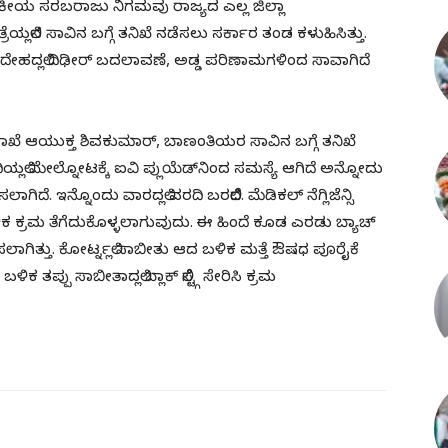
ಯಕೀಯ ಸರಬರಾಜು ನಿಗಮವು ರಾಜ್ಯದ ಎಲ್ಲ ಜಿಲ್ಲಾ
ಪತ್ರೆಯಲ್ಲಿನ ಸಾವಿನ ಬಗ್ಗೆ ತನಿಖೆ ನಡೆಸಲು ಸರ್ಕಾರ ತಂಡ ಕಳುಹಿಸಿತ್ತು.
ಿಂದ ದೇಹದಲ್ಲಿ ದಿಢೀರ್ ಬದಲಾವಣೆ, ಅಡ್ಡ ಪರಿಣಾಮಗಳಿಂದ ಸಾವಾಗಿದೆ
ಇಲಾಖೆ ಆಯುಕ್ತ ಶಿವಕುಮಾರ್, ಬಾಣಂತಿಯರ ಸಾವಿನ ಬಗ್ಗೆ ತನಿಖೆ
ಯಲ್ಲಿ ಮೇಲ್ನೋಟಕ್ಕೆ ಐವಿ ಪ್ಲುಯೆಡ್‌ನಿಂದ ಸಮಸ್ಯೆ ಆಗಿದೆ ಅನ್ನೋದು
ಲಾಗಿದೆ. ಇನ್ನೊಂದು ವಾರದಲ್ಲಿ ವರದಿ ಬರಲಿದೆ. ಮೆಡಿಕಲ್ ನೆಗ್ಲಿಜೆನ್ಸಿ
ಕ ಕ್ರಮ ತೆಗೆದುಕೊಳ್ಳಲಾಗುವುದು. ಈ ಹಿಂದೆ ಕೂಡ ಎರಡು ಬ್ಯಾಚ್
ರಿಸಲಾಗಿತ್ತು. ಕೋರ್ಟ್ನಲ್ಲಿ ಸಾಬೀತು ಆದ ಬಳಿಕ ಮತ್ತೆ ಔಷಧ ಪೂರೈಕೆ
್ಪು ಸಾಬೀತಾದಲ್ಲಿ ಬ್ಲಾಕ್ ಲಿಸ್ಟ್ಗೆ ಸೇರಿಸಿ ಕ್ರಮ