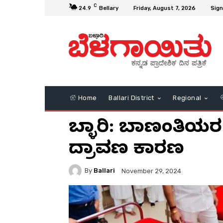
C
24.9
Bellary
Friday, August 7, 2026
Sign
Home
Ballari District
Regional
ಬಳ್ಳಾರಿ: ಬಾಣಂತಿಯರ
ದ್ರಾವಣ ಕಾರಣ
By
Ballari
November 29, 2024