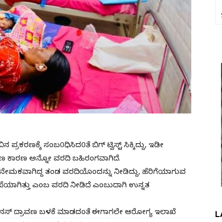
ಿನ ಪ್ರಕರಣಕ್ಕೆ ಸಂಬ0ಧಿಸಿದ0ತೆ ಬಿಗ್ ಟ್ವಿಸ್ಟ್ ಸಿಕ್ಕಿದ್ದು, ಇಡೀ
ಾವಣ ಕಾರಣ ಅನ್ನೋ ವರದಿ ಬಹಿರಂಗವಾಗಿದೆ.
ನೇಮಕವಾಗಿದ್ದ ತಂಡ ವರದಿಯೊಂದನ್ನು ನೀಡಿದ್ದು, ಹೆರಿಗೆಯಾಗುವ
ಣ ಕಳಪೆಯಾಗಿತ್ತು ಎಂಬ ವರದಿ ನೀಡಿದೆ ಎಂಬುದಾಗಿ ಉನ್ನತ
ವೀನಸ್ ದ್ರಾವಣ ಬಳಕೆ ಮಾಡದಂತೆ ಈಗಾಗಲೇ ಆರೋಗ್ಯ ಇಲಾಖೆ
L