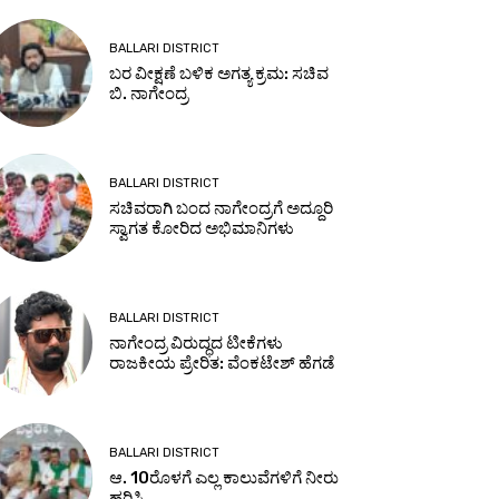
BALLARI DISTRICT
ಬರ ವೀಕ್ಷಣೆ ಬಳಿಕ ಅಗತ್ಯ ಕ್ರಮ: ಸಚಿವ
ಬಿ. ನಾಗೇಂದ್ರ
BALLARI DISTRICT
ಸಚಿವರಾಗಿ ಬಂದ ನಾಗೇಂದ್ರಗೆ ಅದ್ದೂರಿ
ಸ್ವಾಗತ ಕೋರಿದ ಅಭಿಮಾನಿಗಳು
BALLARI DISTRICT
ನಾಗೇಂದ್ರ ವಿರುದ್ಧದ ಟೀಕೆಗಳು
ರಾಜಕೀಯ ಪ್ರೇರಿತ: ವೆಂಕಟೇಶ್ ಹೆಗಡೆ
BALLARI DISTRICT
ಆ. 10ರೊಳಗೆ ಎಲ್ಲ ಕಾಲುವೆಗಳಿಗೆ ನೀರು
ಹರಿಸಿ