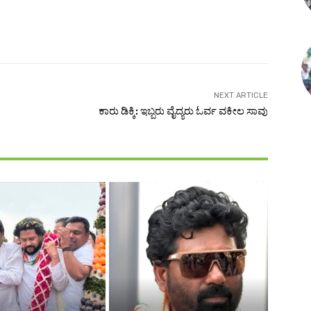
NEXT ARTICLE
ಕಾರು ಡಿಕ್ಕಿ: ಇಬ್ಬರು ವೈದ್ಯರು ಓರ್ವ ವಕೀಲ ಸಾವು