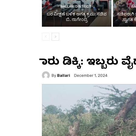
BALLARI DISTRICT
BA
ಬರ ವೀಕ್ಷಣೆ ಬಳಿಕ ಅಗತ್ಯ ಕ್ರಮ: ಸಚಿವ
ಸಚಿವರಾಗಿ 
ಬಿ. ನಾಗೇಂದ್ರ
ಸ್ವಾಗತ