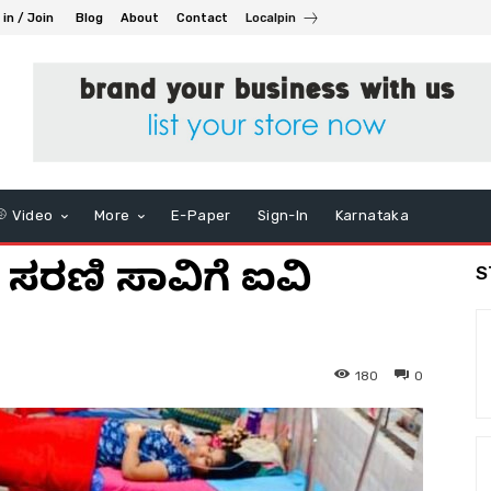
 in / Join
Blog
About
Contact
Localpin
Video
More
E-Paper
Sign-In
Karnataka
 ಸರಣಿ ಸಾವಿಗೆ ಐವಿ
S
180
0