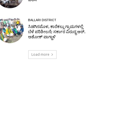
BALLARI DISTRICT
ಸಿಡಗಿನಮೊಳ, ಕಾರೆಕಲ್ಲು ಗ್ರಾಮಗಳಲ್ಲಿ
ಬೆಳೆ ಪರಿಶೀಲನೆ; ಸರ್ಕಾರ ವಿರುದ್ಧ ಆರ್.
ಅಶೋಕ್ ವಾಗ್ದಾಳಿ
Load more