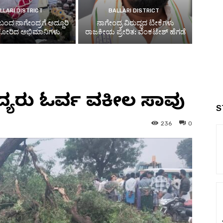
LLARI DISTRICT
BALLARI DISTRICT
ಬಂದ ನಾಗೇಂದ್ರಗೆ ಅದ್ದೂರಿ
ನಾಗೇಂದ್ರ ವಿರುದ್ಧದ ಟೀಕೆಗಳು
 ಕೋರಿದ ಅಭಿಮಾನಿಗಳು
ರಾಜಕೀಯ ಪ್ರೇರಿತ: ವೆಂಕಟೇಶ್ ಹೆಗಡೆ