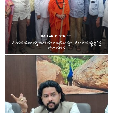
BALLARI DISTRICT
ಹೀರದ ಸೂಗಮ್ಮ ಶಾಲೆ ಶತಮಾನೋತ್ಸವ: ವೈಭವದ ಸ್ಥಬ್ದಚಿತ್ರ
ಮೆರವಣಿಗೆ