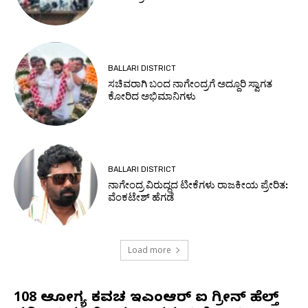
BALLARI DISTRICT
ಸಚಿವರಾಗಿ ಬಂದ ನಾಗೇಂದ್ರಗೆ ಅದ್ದೂರಿ ಸ್ವಾಗತ
ಕೋರಿದ ಅಭಿಮಾನಿಗಳು
BALLARI DISTRICT
ನಾಗೇಂದ್ರ ವಿರುದ್ಧದ ಟೀಕೆಗಳು ರಾಜಕೀಯ ಪ್ರೇರಿತ:
ವೆಂಕಟೇಶ್ ಹೆಗಡೆ
Load more