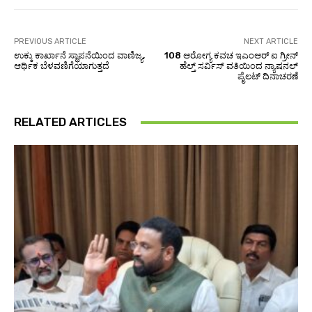
PREVIOUS ARTICLE
NEXT ARTICLE
ಉಕ್ಕು ಕಾರ್ಖಾನೆ ಸ್ಥಾಪನೆಯಿಂದ ವಾಣಿಜ್ಯ,
108 ಆರೋಗ್ಯ ಕವಚ ಇಎಂಆರ್ ಐ ಗ್ರೀನ್
ಆರ್ಥಿಕ ಬೆಳವಣಿಗೆಯಾಗುತ್ತದೆ
ಹೆಲ್ತ್ ಸರ್ವಿಸ್ ವತಿಯಿಂದ ನ್ಯಾಷನಲ್
ಪೈಲಟ್ ದಿನಾಚರಣೆ
RELATED ARTICLES