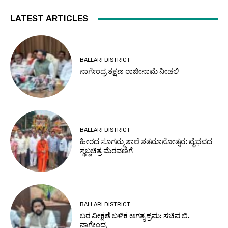
LATEST ARTICLES
BALLARI DISTRICT
ನಾಗೇಂದ್ರ ತಕ್ಷಣ ರಾಜೀನಾಮೆ ನೀಡಲಿ
BALLARI DISTRICT
ಹೀರದ ಸೂಗಮ್ಮ ಶಾಲೆ ಶತಮಾನೋತ್ಸವ: ವೈಭವದ
ಸ್ಥಬ್ದಚಿತ್ರ ಮೆರವಣಿಗೆ
BALLARI DISTRICT
ಬರ ವೀಕ್ಷಣೆ ಬಳಿಕ ಅಗತ್ಯ ಕ್ರಮ: ಸಚಿವ ಬಿ.
ನಾಗೇಂದ್ರ