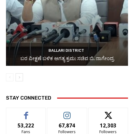
BALLARI DISTRICT
ಬರ ವೀಕ್ಷಣೆ ಬಳಿಕ ಅಗತ್ಯ ಕ್ರಮ: ಸಚಿವ ಬಿ. ನಾಗೇಂದ್ರ
STAY CONNECTED
53,222
67,874
12,303
Fans
Followers
Followers