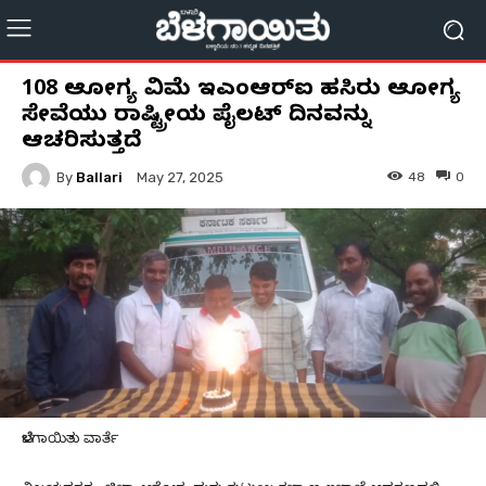
108 ಆರೋಗ್ಯ ವಿಮೆ ಇಎಂಆರ್‌ಐ ಹಸಿರು ಆರೋಗ್ಯ
ಸೇವೆಯು ರಾಷ್ಟ್ರೀಯ ಪೈಲಟ್ ದಿನವನ್ನು
ಆಚರಿಸುತ್ತದೆ
By
Ballari
48
0
May 27, 2025
ಬೆಳಗಾಯಿತು ವಾರ್ತೆ