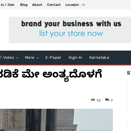
 in / Join
Blog
About
Contact
Localpin
Video
More
E-Paper
Sign-In
Karnataka
ಳವಡಿಕೆ ಮೇ ಅಂತ್ಯದೊಳಗೆ
S
52
0