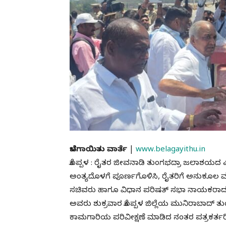
ಬೆಳಗಾಯಿತು ವಾರ್ತೆ
|
www.belagayithu.in
ಕೊಪ್ಪಳ : ರೈತರ ಜೀವನಾಡಿ ತುಂಗಭದ್ರಾ ಜಲಾಶಯದ ಎಲ್
ಅಂತ್ಯದೊಳಗೆ ಪೂರ್ಣಗೊಳಿಸಿ, ರೈತರಿಗೆ ಅನುಕೂಲ ಮಾ
ಸಚಿವರು ಹಾಗೂ ವಿಧಾನ ಪರಿಷತ್ ಸಭಾ ನಾಯಕರಾದ 
ಅವರು ಶುಕ್ರವಾರ ಕೊಪ್ಪಳ ಜಿಲ್ಲೆಯ ಮುನಿರಾಬಾದ್ ತು
ಕಾಮಗಾರಿಯ ಪರಿವೀಕ್ಷಣೆ ಮಾಡಿದ ನಂತರ ಪತ್ರಕರ್ತರಿ