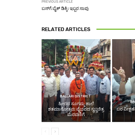
PREVIOUS ARTICLE
ಬಸ್‌ಗೆ ಬೈಕ್‌ ಡಿಕ್ಕಿ: ಇಬ್ಬರ ಸಾವು
RELATED ARTICLES
BALLARI DISTRICT
BA
ಹೀರದ ಸೂಗಮ್ಮ ಶಾಲೆ
ಶತಮಾನೋತ್ಸವ: ವೈಭವದ ಸ್ಥಬ್ದಚಿತ್ರ
ಬರ ವೀಕ್ಷಣ
ಮೆರವಣಿಗೆ