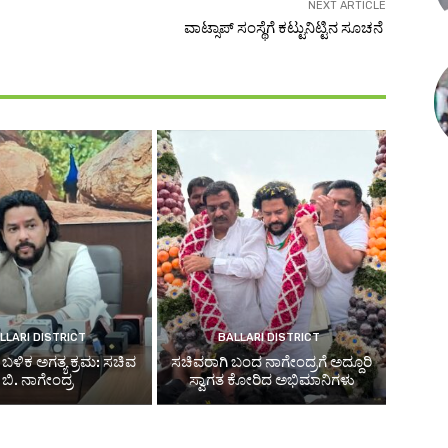
NEXT ARTICLE
ವಾಟ್ಸಾಪ್‌ ಸಂಸ್ಥೆಗೆ ಕಟ್ಟುನಿಟ್ಟಿನ ಸೂಚನೆ
LLARI DISTRICT
BALLARI DISTRICT
ೆ ಬಳಿಕ ಅಗತ್ಯ ಕ್ರಮ: ಸಚಿವ
ಸಚಿವರಾಗಿ ಬಂದ ನಾಗೇಂದ್ರಗೆ ಅದ್ದೂರಿ
ಬಿ. ನಾಗೇಂದ್ರ
ಸ್ವಾಗತ ಕೋರಿದ ಅಭಿಮಾನಿಗಳು