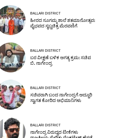
BALLARI DISTRICT
ಹೀರದ ಸೂಗಮ್ಮ ಶಾಲೆ ಶತಮಾನೋತ್ಸವ:
ವೈಭವದ ಸ್ಥಬ್ದಚಿತ್ರ ಮೆರವಣಿಗೆ
BALLARI DISTRICT
ಬರ ವೀಕ್ಷಣೆ ಬಳಿಕ ಅಗತ್ಯ ಕ್ರಮ: ಸಚಿವ
ಬಿ. ನಾಗೇಂದ್ರ
BALLARI DISTRICT
ಸಚಿವರಾಗಿ ಬಂದ ನಾಗೇಂದ್ರಗೆ ಅದ್ದೂರಿ
ಸ್ವಾಗತ ಕೋರಿದ ಅಭಿಮಾನಿಗಳು
BALLARI DISTRICT
ನಾಗೇಂದ್ರ ವಿರುದ್ಧದ ಟೀಕೆಗಳು
ರಾಜಕೀಯ ಪ್ರೇರಿತ: ವೆಂಕಟೇಶ್ ಹೆಗಡೆ