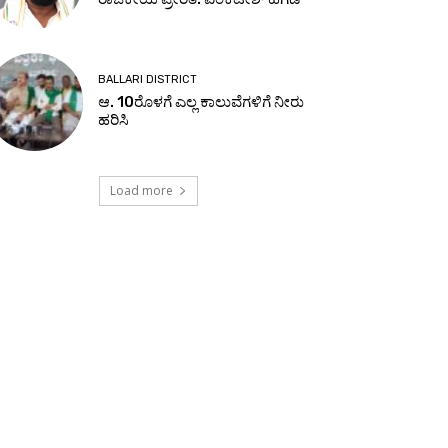
BALLARI DISTRICT
ಆ. 10ರೊಳಗೆ ಎಲ್ಲ ಕಾಲುವೆಗಳಿಗೆ ನೀರು
ಹರಿಸಿ
Load more