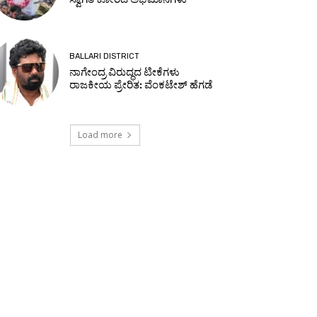
BALLARI DISTRICT
ನಾಗೇಂದ್ರ ವಿರುದ್ಧದ ಟೀಕೆಗಳು
ರಾಜಕೀಯ ಪ್ರೇರಿತ: ವೆಂಕಟೇಶ್ ಹೆಗಡೆ
Load more