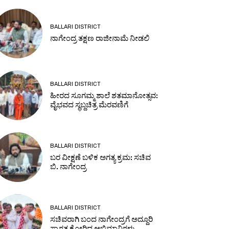
BALLARI DISTRICT
ನಾಗೇಂದ್ರ ತಕ್ಷಣ ರಾಜೀನಾಮೆ ನೀಡಲಿ
BALLARI DISTRICT
ಹೀರದ ಸೂಗಮ್ಮ ಶಾಲೆ ಶತಮಾನೋತ್ಸವ:
ವೈಭವದ ಸ್ಥಬ್ದಚಿತ್ರ ಮೆರವಣಿಗೆ
BALLARI DISTRICT
ಬರ ವೀಕ್ಷಣೆ ಬಳಿಕ ಅಗತ್ಯ ಕ್ರಮ: ಸಚಿವ
ಬಿ. ನಾಗೇಂದ್ರ
BALLARI DISTRICT
ಸಚಿವರಾಗಿ ಬಂದ ನಾಗೇಂದ್ರಗೆ ಅದ್ದೂರಿ
ಸ್ವಾಗತ ಕೋರಿದ ಅಭಿಮಾನಿಗಳು