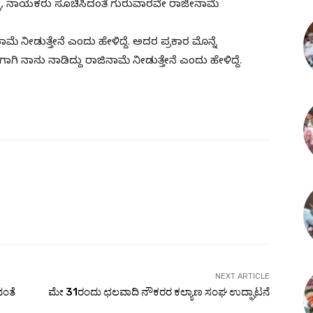
ದು, ನಾಯಕರು ಸೂಚಿಸಿದಂತೆ ಗುರುವಾರವೇ ರಾಜೀನಾಮೆ
ನೀಡುತ್ತೇನೆ ಎಂದು ಹೇಳಿದ್ದೆ. ಅದರ ಪ್ರಕಾರ ಮೊನ್ನೆ
 ನಾನು ನಾಡಿದ್ದು ರಾಜಿನಾಮೆ ನೀಡುತ್ತೇನೆ ಎಂದು ಹೇಳಿದ್ದೆ.
NEXT ARTICLE
ಂತೆ
ಮೇ 31ರಂದು ಛಲವಾದಿ ನೌಕರರ ಕಲ್ಯಾಣ ಸಂಘ ಉದ್ಘಾಟನೆ