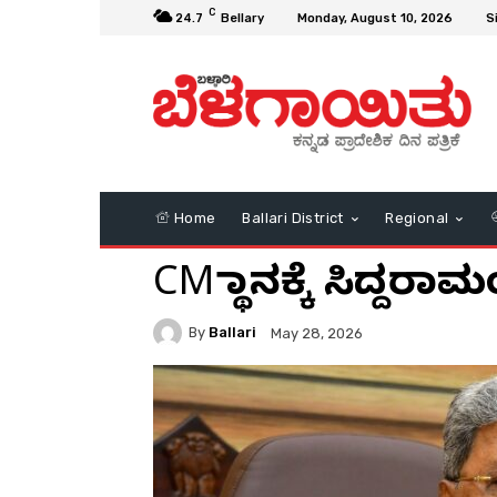
C
24.7
Bellary
Monday, August 10, 2026
S
Home
Ballari District
Regional
CM ಸ್ಥಾನಕ್ಕೆ ಸಿದ್ದ
By
Ballari
May 28, 2026