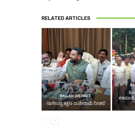
RELATED ARTICLES
BA
ಹೀ
BALLARI DISTRICT
ಶತಮಾನೋತ್
ನಾಗೇಂದ್ರ ತಕ್ಷಣ ರಾಜೀನಾಮೆ ನೀಡಲಿ