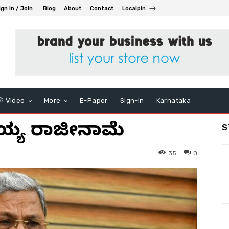
ign in / Join
Blog
About
Contact
Localpin
Video
More
E-Paper
Sign-In
Karnataka
ರಾಮಯ್ಯ ರಾಜೀನಾಮೆ
S
35
0