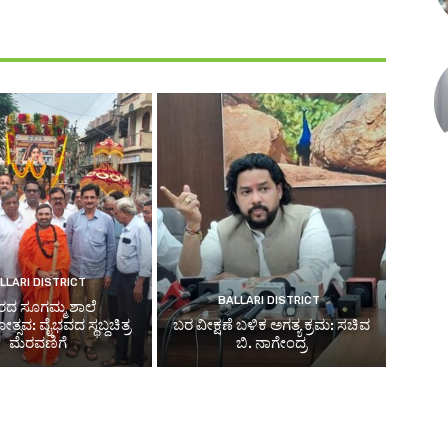
LLARI DISTRICT
BALLARI DISTRICT
ರದ ಸೂಗಮ್ಮ ಶಾಲೆ
ಸವ: ವೈಭವದ ಸ್ಥಬ್ದಚಿತ್ರ
ಬರ ವೀಕ್ಷಣೆ ಬಳಿಕ ಅಗತ್ಯ ಕ್ರಮ: ಸಚಿವ
ಮೆರವಣಿಗೆ
ಬಿ. ನಾಗೇಂದ್ರ