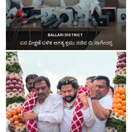
BALLARI DISTRICT
ಬರ ವೀಕ್ಷಣೆ ಬಳಿಕ ಅಗತ್ಯ ಕ್ರಮ: ಸಚಿವ ಬಿ. ನಾಗೇಂದ್ರ