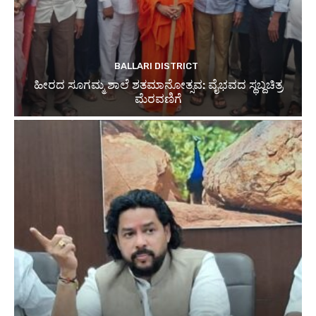
BALLARI DISTRICT
ಹೀರದ ಸೂಗಮ್ಮ ಶಾಲೆ ಶತಮಾನೋತ್ಸವ: ವೈಭವದ ಸ್ಥಬ್ದಚಿತ್ರ
ಮೆರವಣಿಗೆ