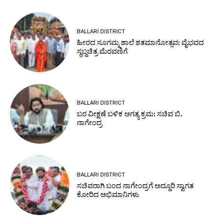
BALLARI DISTRICT
ಹೀರದ ಸೂಗಮ್ಮ ಶಾಲೆ ಶತಮಾನೋತ್ಸವ: ವೈಭವದ
ಸ್ಥಬ್ದಚಿತ್ರ ಮೆರವಣಿಗೆ
BALLARI DISTRICT
ಬರ ವೀಕ್ಷಣೆ ಬಳಿಕ ಅಗತ್ಯ ಕ್ರಮ: ಸಚಿವ ಬಿ.
ನಾಗೇಂದ್ರ
BALLARI DISTRICT
ಸಚಿವರಾಗಿ ಬಂದ ನಾಗೇಂದ್ರಗೆ ಅದ್ದೂರಿ ಸ್ವಾಗತ
ಕೋರಿದ ಅಭಿಮಾನಿಗಳು