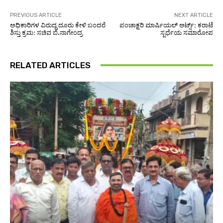
PREVIOUS ARTICLE
NEXT ARTICLE
ಅಧಿಕಾರಿಗಳ ವಿರುದ್ಧ ದೂರು ಕೇಳಿ ಬಂದರೆ
ಪಂಚಾಕ್ಷರಿ ಮಾರ್ಷಿಯಲ್ ಆರ್ಟ್ಸ್: ಕರಾಟೆ
ಶಿಸ್ತು ಕ್ರಮ: ಸಚಿವ ಬಿ.ನಾಗೇಂದ್ರ
ಸ್ಪರ್ಧೆಯ ಸಮಾರೋಪ
RELATED ARTICLES