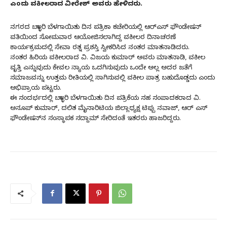
ಎಂದು ವಕೀಲರಾದ ವೀರೇಶ್ ಅವರು ಹೇಳಿದರು.
ನಗರದ ಬಳ್ಳಾರಿ ಬೆಳಗಾಯಿತು ದಿನ ಪತ್ರಿಕಾ ಕಚೇರಿಯಲ್ಲಿ ಆರ್‌ಎಸ್ ಫೌಂಡೇಷನ್
ವತಿಯಿಂದ ಸೋಮವಾರ ಆಯೋಜಿಸಲಾಗಿದ್ದ ವಕೀಲರ ದಿನಾಚರಣೆ
ಕಾರ್ಯಕ್ರಮದಲ್ಲಿ ಸೇವಾ ರತ್ನ ಪ್ರಶಸ್ತಿ ಸ್ವೀಕರಿಸಿದ ನಂತರ ಮಾತನಾಡಿದರು.
ನಂತರ ಹಿರಿಯ ವಕೀಲರಾದ ವಿ. ವಿಜಯ ಕುಮಾರ್ ಅವರು ಮಾತನಾಡಿ, ವಕೀಲ
ವೃತ್ತಿ ಎನ್ನುವುದು ಕೇವಲ ನ್ಯಾಯ ಒದಗಿಸುವುದು ಒಂದೇ ಅಲ್ಲ ಅದರ ಜತೆಗೆ
ಸಮಾಜವನ್ನು ಉತ್ತಮ ರೀತಿಯಲ್ಲಿ ಸಾಗಿಸುವಲ್ಲಿ ವಕೀಲ ಪಾತ್ರ ಬಹುದೊಡ್ಡದು ಎಂದು
ಅಭಿಪ್ರಾಯ ಪಟ್ಟರು.
ಈ ಸಂದರ್ಭದಲ್ಲಿ ಬಳ್ಳಾರಿ ಬೆಳಗಾಯಿತು ದಿನ ಪತ್ರಿಕೆಯ ಸಹ ಸಂಪಾದಕರಾದ ವಿ.
ಅನೂಪ್ ಕುಮಾರ್, ದಲಿತ ಮೈನಾರಿಟಿಯ ಜಿಲ್ಲಾಧ್ಯಕ್ಷ ಟಿಪ್ಪು ನವಾಜ್, ಆರ್ ಎಸ್
ಫೌಂಡೇಷನ್‌ನ ಸಂಸ್ಥಾಪಕ ಸದ್ದಾಮ್ ಸೇರಿದಂತೆ ಇತರರು ಹಾಜರಿದ್ದರು.