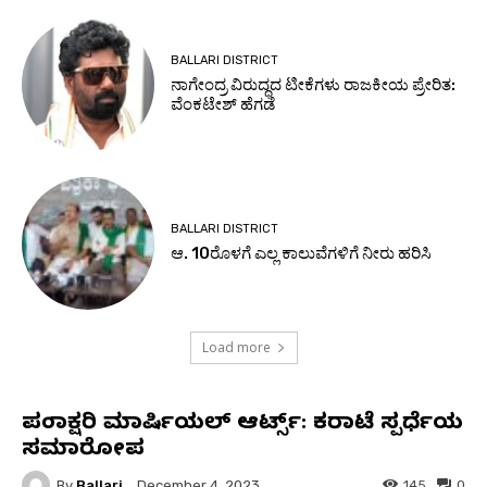
BALLARI DISTRICT
ನಾಗೇಂದ್ರ ವಿರುದ್ಧದ ಟೀಕೆಗಳು ರಾಜಕೀಯ ಪ್ರೇರಿತ:
ವೆಂಕಟೇಶ್ ಹೆಗಡೆ
BALLARI DISTRICT
ಆ. 10ರೊಳಗೆ ಎಲ್ಲ ಕಾಲುವೆಗಳಿಗೆ ನೀರು ಹರಿಸಿ
Load more