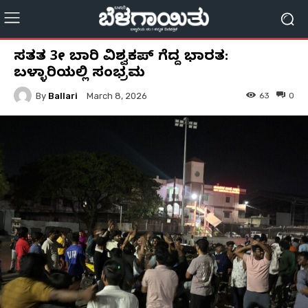
ಸತತ 3ನೇ ಬಾರಿ ವಿಶ್ವಕಪ್ ಗೆದ್ದ ಭಾರತ:
ಬಳ್ಳಾರಿಯಲ್ಲಿ ಸಂಭ್ರಮ
By
Ballari
63
0
March 8, 2026