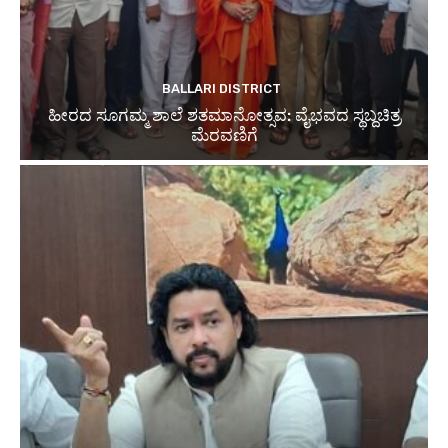
BALLARI DISTRICT
ಹೀರದ ಸೂಗಮ್ಮ ಶಾಲೆ ಶತಮಾನೋತ್ಸವ: ವೈಭವದ ಸ್ಥಬ್ದಚಿತ್ರ
ಮೆರವಣಿಗೆ