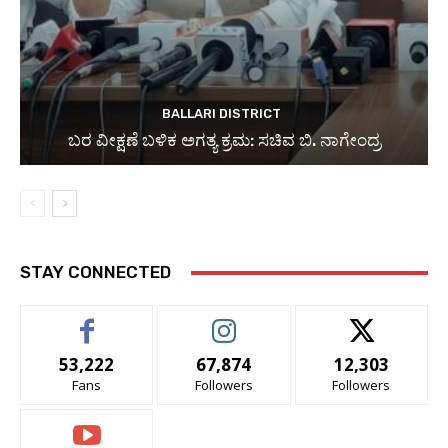
BALLARI DISTRICT
ಬರ ವೀಕ್ಷಣೆ ಬಳಿಕ ಅಗತ್ಯ ಕ್ರಮ: ಸಚಿವ ಬಿ. ನಾಗೇಂದ್ರ
STAY CONNECTED
53,222
67,874
12,303
Fans
Followers
Followers