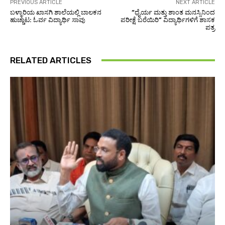
PREVIOUS ARTICLE
NEXT ARTICLE
ಬಳ್ಳಾರಿಯ ಖಾಸಗಿ ಶಾಲೆಯಲ್ಲಿ ಬಾಲಕನ
“ಧೈರ್ಯ ಮತ್ತು ಶಾಂತ ಮನಸ್ಸಿನಿಂದ
ಹುಚ್ಚಾಟ: ಓರ್ವ ವಿದ್ಯಾರ್ಥಿ ಸಾವು
ಪರೀಕ್ಷೆ ಬರೆಯಿರಿ” ವಿದ್ಯಾರ್ಥಿಗಳಿಗೆ ಶಾಸಕ
ಪತ್ರ
RELATED ARTICLES