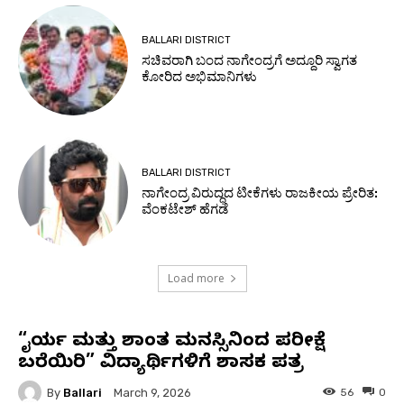
BALLARI DISTRICT
ಸಚಿವರಾಗಿ ಬಂದ ನಾಗೇಂದ್ರಗೆ ಅದ್ದೂರಿ ಸ್ವಾಗತ
ಕೋರಿದ ಅಭಿಮಾನಿಗಳು
BALLARI DISTRICT
ನಾಗೇಂದ್ರ ವಿರುದ್ಧದ ಟೀಕೆಗಳು ರಾಜಕೀಯ ಪ್ರೇರಿತ:
ವೆಂಕಟೇಶ್ ಹೆಗಡೆ
Load more