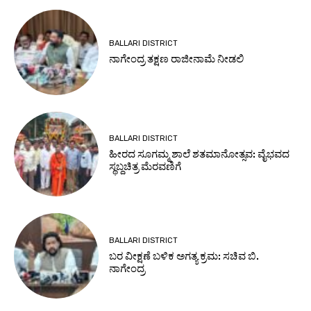
BALLARI DISTRICT
ನಾಗೇಂದ್ರ ತಕ್ಷಣ ರಾಜೀನಾಮೆ ನೀಡಲಿ
BALLARI DISTRICT
ಹೀರದ ಸೂಗಮ್ಮ ಶಾಲೆ ಶತಮಾನೋತ್ಸವ: ವೈಭವದ
ಸ್ಥಬ್ದಚಿತ್ರ ಮೆರವಣಿಗೆ
BALLARI DISTRICT
ಬರ ವೀಕ್ಷಣೆ ಬಳಿಕ ಅಗತ್ಯ ಕ್ರಮ: ಸಚಿವ ಬಿ.
ನಾಗೇಂದ್ರ