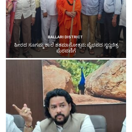
BALLARI DISTRICT
ಹೀರದ ಸೂಗಮ್ಮ ಶಾಲೆ ಶತಮಾನೋತ್ಸವ: ವೈಭವದ ಸ್ಥಬ್ದಚಿತ್ರ
ಮೆರವಣಿಗೆ