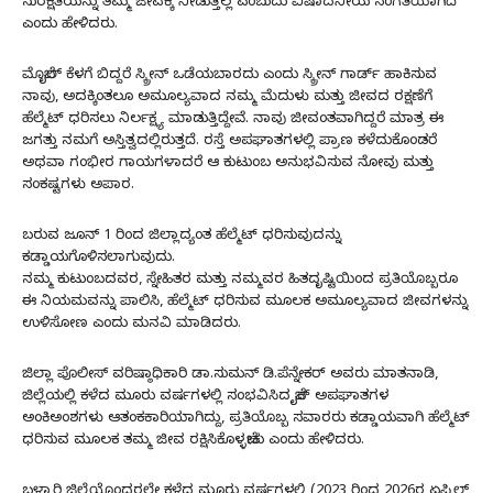
ಸುರಕ್ಷತೆಯನ್ನು ತಮ್ಮ ಜೀವಕ್ಕೆ ನೀಡುತ್ತಿಲ್ಲ ಎಂಬುದು ವಿಷಾದನೀಯ ಸಂಗತಿಯಾಗಿದೆ
ಎಂದು ಹೇಳಿದರು.
ಮೊಬೈಲ್ ಕೆಳಗೆ ಬಿದ್ದರೆ ಸ್ಕ್ರೀನ್ ಒಡೆಯಬಾರದು ಎಂದು ಸ್ಕ್ರೀನ್ ಗಾರ್ಡ್ ಹಾಕಿಸುವ
ನಾವು, ಅದಕ್ಕಿಂತಲೂ ಅಮೂಲ್ಯವಾದ ನಮ್ಮ ಮೆದುಳು ಮತ್ತು ಜೀವದ ರಕ್ಷಣೆಗೆ
ಹೆಲ್ಮೆಟ್ ಧರಿಸಲು ನಿರ್ಲಕ್ಷ್ಯ ಮಾಡುತ್ತಿದ್ದೇವೆ. ನಾವು ಜೀವಂತವಾಗಿದ್ದರೆ ಮಾತ್ರ ಈ
ಜಗತ್ತು ನಮಗೆ ಅಸ್ತಿತ್ವದಲ್ಲಿರುತ್ತದೆ. ರಸ್ತೆ ಅಪಘಾತಗಳಲ್ಲಿ ಪ್ರಾಣ ಕಳೆದುಕೊಂಡರೆ
ಅಥವಾ ಗಂಭೀರ ಗಾಯಗಳಾದರೆ ಆ ಕುಟುಂಬ ಅನುಭವಿಸುವ ನೋವು ಮತ್ತು
ಸಂಕಷ್ಟಗಳು ಅಪಾರ.
ಬರುವ ಜೂನ್ 1 ರಿಂದ ಜಿಲ್ಲಾದ್ಯಂತ ಹೆಲ್ಮೆಟ್ ಧರಿಸುವುದನ್ನು
ಕಡ್ಡಾಯಗೊಳಿಸಲಾಗುವುದು.
ನಮ್ಮ ಕುಟುಂಬದವರ, ಸ್ನೇಹಿತರ ಮತ್ತು ನಮ್ಮವರ ಹಿತದೃಷ್ಟಿಯಿಂದ ಪ್ರತಿಯೊಬ್ಬರೂ
ಈ ನಿಯಮವನ್ನು ಪಾಲಿಸಿ, ಹೆಲ್ಮೆಟ್ ಧರಿಸುವ ಮೂಲಕ ಅಮೂಲ್ಯವಾದ ಜೀವಗಳನ್ನು
ಉಳಿಸೋಣ ಎಂದು ಮನವಿ ಮಾಡಿದರು.
ಜಿಲ್ಲಾ ಪೊಲೀಸ್ ವರಿಷ್ಠಾಧಿಕಾರಿ ಡಾ.ಸುಮನ್ ಡಿ.ಪೆನ್ನೇಕರ್ ಅವರು ಮಾತನಾಡಿ,
ಜಿಲ್ಲೆಯಲ್ಲಿ ಕಳೆದ ಮೂರು ವರ್ಷಗಳಲ್ಲಿ ಸಂಭವಿಸಿದ ಬೈಕ್ ಅಪಘಾತಗಳ
ಅಂಕಿಅಂಶಗಳು ಆತಂಕಕಾರಿಯಾಗಿದ್ದು, ಪ್ರತಿಯೊಬ್ಬ ಸವಾರರು ಕಡ್ಡಾಯವಾಗಿ ಹೆಲ್ಮೆಟ್
ಧರಿಸುವ ಮೂಲಕ ತಮ್ಮ ಜೀವ ರಕ್ಷಿಸಿಕೊಳ್ಳಬೇಕು ಎಂದು ಹೇಳಿದರು.
ಬಳ್ಳಾರಿ ಜಿಲ್ಲೆಯೊಂದರಲ್ಲೇ ಕಳೆದ ಮೂರು ವರ್ಷಗಳಲ್ಲಿ (2023 ರಿಂದ 2026ರ ಏಪ್ರಿಲ್