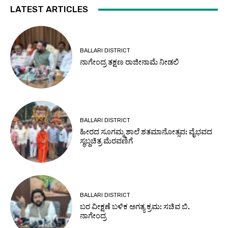
LATEST ARTICLES
BALLARI DISTRICT
ನಾಗೇಂದ್ರ ತಕ್ಷಣ ರಾಜೀನಾಮೆ ನೀಡಲಿ
BALLARI DISTRICT
ಹೀರದ ಸೂಗಮ್ಮ ಶಾಲೆ ಶತಮಾನೋತ್ಸವ: ವೈಭವದ
ಸ್ಥಬ್ದಚಿತ್ರ ಮೆರವಣಿಗೆ
BALLARI DISTRICT
ಬರ ವೀಕ್ಷಣೆ ಬಳಿಕ ಅಗತ್ಯ ಕ್ರಮ: ಸಚಿವ ಬಿ.
ನಾಗೇಂದ್ರ