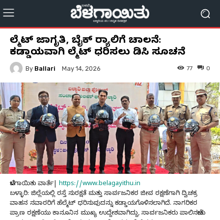
ಹೆಲ್ಮೆಟ್ ಜಾಗೃತಿ, ಬೈಕ್ ರ‍್ಯಾಲಿಗೆ ಚಾಲನೆ:
ಕಡ್ಡಾಯವಾಗಿ ಹೆಲ್ಮೆಟ್ ಧರಿಸಲು ಡಿಸಿ ಸೂಚನೆ
By
Ballari
77
0
May 14, 2026
ಬೆಳಗಾಯಿತು ವಾರ್ತೆ|
https://www.belagayithu.in
ಬಳ್ಳಾರಿ: ಜಿಲ್ಲೆಯಲ್ಲಿ ರಸ್ತೆ ಸುರಕ್ಷತೆ ಮತ್ತು ಸಾರ್ವಜನಿಕರ ಜೀವ ರಕ್ಷಣೆಗಾಗಿ ದ್ವಿಚಕ್ರ
ವಾಹನ ಸವಾರರಿಗೆ ಹೆಲ್ಮೆಟ್ ಧರಿಸುವುದನ್ನು ಕಡ್ಡಾಯಗೊಳಿಸಲಾಗಿದೆ. ನಾಗರಿಕರ
ಪ್ರಾಣ ರಕ್ಷಣೆಯು ಕಾನೂನಿನ ಮುಖ್ಯ ಉದ್ದೇಶವಾಗಿದ್ದು, ಸಾರ್ವಜನಿಕರು ಪಾಲಿಸಬೇಕು