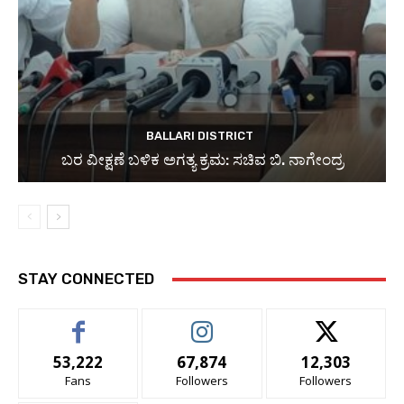
BALLARI DISTRICT
ಬರ ವೀಕ್ಷಣೆ ಬಳಿಕ ಅಗತ್ಯ ಕ್ರಮ: ಸಚಿವ ಬಿ. ನಾಗೇಂದ್ರ
STAY CONNECTED
53,222
67,874
12,303
Fans
Followers
Followers