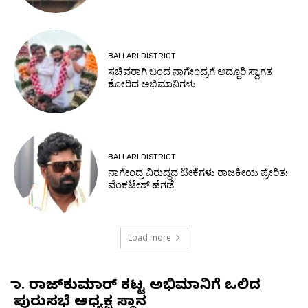
BALLARI DISTRICT
ಸಚಿವರಾಗಿ ಬಂದ ನಾಗೇಂದ್ರಗೆ ಅದ್ದೂರಿ ಸ್ವಾಗತ
ಕೋರಿದ ಅಭಿಮಾನಿಗಳು
BALLARI DISTRICT
ನಾಗೇಂದ್ರ ವಿರುದ್ಧದ ಟೀಕೆಗಳು ರಾಜಕೀಯ ಪ್ರೇರಿತ:
ವೆಂಕಟೇಶ್ ಹೆಗಡೆ
Load more