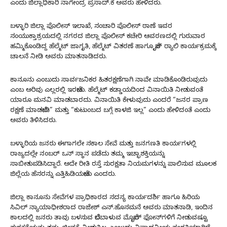
ಎಂದು ಜಿಲ್ಲಾಧಿಕಾರಿ ನಾಗೇಂದ್ರ ಪ್ರಸಾದ್.ಕೆ ಅವರು ಹೇಳಿದರು.
ಬಳ್ಳಾರಿ ಜಿಲ್ಲಾ ಪೊಲೀಸ್ ಇಲಾಖೆ, ಸಂಚಾರಿ ಪೊಲೀಸ್ ಠಾಣೆ ಇವರ
ಸಂಯುಕ್ತಾಶ್ರಯದಲ್ಲಿ ನಗರದ ಜಿಲ್ಲಾ ಪೊಲೀಸ್ ಕಚೇರಿ ಆವರಣದಲ್ಲಿ ಗುರುವಾರ
ಹಮ್ಮಿಕೊಂಡಿದ್ದ ಹೆಲ್ಮೆಟ್ ಜಾಗೃತಿ, ಹೆಲ್ಮೆಟ್ ವಿತರಣೆ ಹಾಗೂ ಬೈಕ್ ರ‍್ಯಾಲಿ ಕಾರ್ಯಕ್ರಮಕ್ಕೆ
ಚಾಲನೆ ನೀಡಿ ಅವರು ಮಾತನಾಡಿದರು.
ಕಾನೂನು ಎಂಬುದು ಸಾರ್ವಜನಿಕರ ಹಿತರಕ್ಷಣೆಗಾಗಿ ನಾವೇ ಮಾಡಿಕೊಂಡಿರುವುದು
ಎಂಬ ಅರಿವು ಎಲ್ಲರಲ್ಲಿ ಇರಬೇಕು. ಹೆಲ್ಮೆಟ್ ಕಡ್ಡಾಯದಿಂದ ವಿನಾಯಿತಿ ನೀಡುವಂತೆ
ಯಾರೂ ಮನವಿ ಮಾಡಬಾರದು. ವಿನಾಯಿತಿ ಕೇಳುವುದು ಎಂದರೆ “ಜನರ ಪ್ರಾಣ
ರಕ್ಷಣೆ ಮಾಡಬೇಡಿ” ಮತ್ತು “ಕುಟುಂಬದ ಬಗ್ಗೆ ಕಾಳಜಿ ಇಲ್ಲ” ಎಂದು ಹೇಳಿದಂತೆ ಎಂದು
ಅವರು ತಿಳಿಸಿದರು.
ಬಳ್ಳಾರಿಯ ಜನರು ಈಗಾಗಲೇ ಸಕಾಲ ಸೇವೆ ಮತ್ತು ಜನಗಣತಿ ಕಾರ್ಯಗಳಲ್ಲಿ
ರಾಜ್ಯದಲ್ಲೇ ನಂಬರ್ ಒನ್ ಸ್ಥಾನ ಪಡೆದು ತಮ್ಮ ಇಚ್ಛಾಶಕ್ತಿಯನ್ನು
ಸಾಬೀತುಪಡಿಸಿದ್ದಾರೆ. ಅದೇ ರೀತಿ ರಸ್ತೆ ಸುರಕ್ಷತಾ ನಿಯಮಗಳನ್ನು ಪಾಲಿಸುವ ಮೂಲಕ
ಜಿಲ್ಲೆಯ ಹೆಸರನ್ನು ಎತ್ತಿಹಿಡಿಯಬೇಕು ಎಂದರು.
ಜಿಲ್ಲಾ ಕಾನೂನು ಸೇವೆಗಳ ಪ್ರಾಧಿಕಾರದ ಸದಸ್ಯ ಕಾರ್ಯದರ್ಶಿ ಹಾಗೂ ಹಿರಿಯ
ಸಿವಿಲ್ ನ್ಯಾಯಾಧೀಶರಾದ ರಾಜೇಶ್ ಎನ್.ಹೊಸಮನೆ ಅವರು ಮಾತನಾಡಿ, ಇಂದಿನ
ಕಾಲದಲ್ಲಿ ಜನರು ತಾವು ಬಳಸುವ ಬೆಲೆಬಾಳುವ ಮೊಬೈಲ್ ಫೋನ್‌ಗಳಿಗೆ ನೀಡುವಷ್ಟೂ