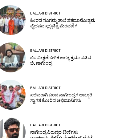
BALLARI DISTRICT
ಹೀರದ ಸೂಗಮ್ಮ ಶಾಲೆ ಶತಮಾನೋತ್ಸವ:
ವೈಭವದ ಸ್ಥಬ್ದಚಿತ್ರ ಮೆರವಣಿಗೆ
BALLARI DISTRICT
ಬರ ವೀಕ್ಷಣೆ ಬಳಿಕ ಅಗತ್ಯ ಕ್ರಮ: ಸಚಿವ
ಬಿ. ನಾಗೇಂದ್ರ
BALLARI DISTRICT
ಸಚಿವರಾಗಿ ಬಂದ ನಾಗೇಂದ್ರಗೆ ಅದ್ದೂರಿ
ಸ್ವಾಗತ ಕೋರಿದ ಅಭಿಮಾನಿಗಳು
BALLARI DISTRICT
ನಾಗೇಂದ್ರ ವಿರುದ್ಧದ ಟೀಕೆಗಳು
ರಾಜಕೀಯ ಪ್ರೇರಿತ: ವೆಂಕಟೇಶ್ ಹೆಗಡೆ