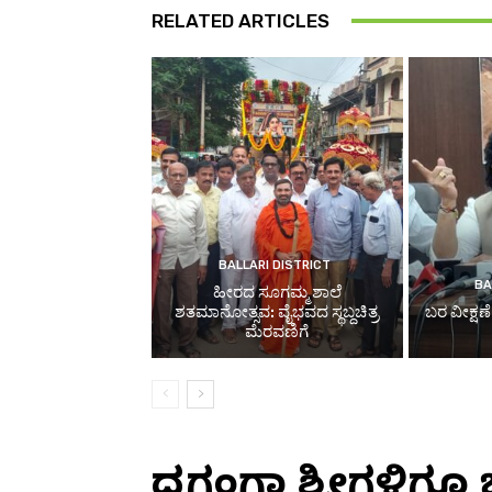
RELATED ARTICLES
BALLARI DISTRICT
BA
ಹೀರದ ಸೂಗಮ್ಮ ಶಾಲೆ
ಶತಮಾನೋತ್ಸವ: ವೈಭವದ ಸ್ಥಬ್ದಚಿತ್ರ
ಬರ ವೀಕ್ಷಣ
ಮೆರವಣಿಗೆ