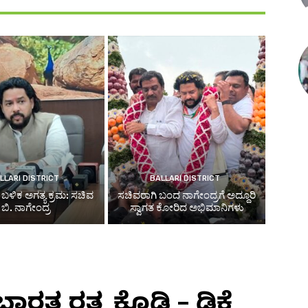
LLARI DISTRICT
BALLARI DISTRICT
ೆ ಬಳಿಕ ಅಗತ್ಯ ಕ್ರಮ: ಸಚಿವ
ಸಚಿವರಾಗಿ ಬಂದ ನಾಗೇಂದ್ರಗೆ ಅದ್ದೂರಿ
ಬಿ. ನಾಗೇಂದ್ರ
ಸ್ವಾಗತ ಕೋರಿದ ಅಭಿಮಾನಿಗಳು