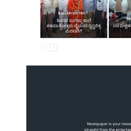
Newspaper is your news,
straight from the enterta