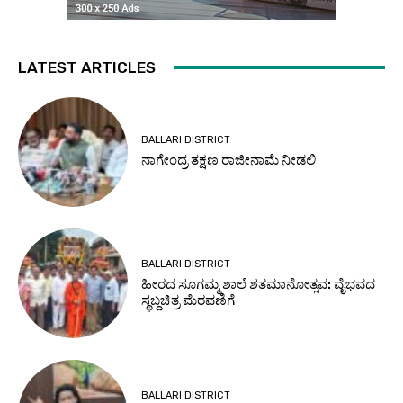
LATEST ARTICLES
BALLARI DISTRICT
ನಾಗೇಂದ್ರ ತಕ್ಷಣ ರಾಜೀನಾಮೆ ನೀಡಲಿ
BALLARI DISTRICT
ಹೀರದ ಸೂಗಮ್ಮ ಶಾಲೆ ಶತಮಾನೋತ್ಸವ: ವೈಭವದ
ಸ್ಥಬ್ದಚಿತ್ರ ಮೆರವಣಿಗೆ
BALLARI DISTRICT