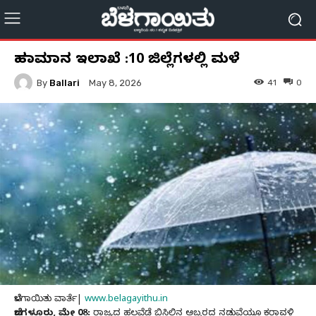
ಹವಾಮಾನ ಇಲಾಖೆ :10 ಜಿಲ್ಲೆಗಳಲ್ಲಿ ಮಳೆ
By
Ballari
41
0
May 8, 2026
ಬೆಳಗಾಯಿತು ವಾರ್ತೆ|
www.belagayithu.in
ಬೆಂಗಳೂರು, ಮೇ 08:
ರಾಜ್ಯದ ಹಲವೆಡೆ ಬಿಸಿಲಿನ ಅಬ್ಬರದ ನಡುವೆಯೂ ಕರಾವಳಿ