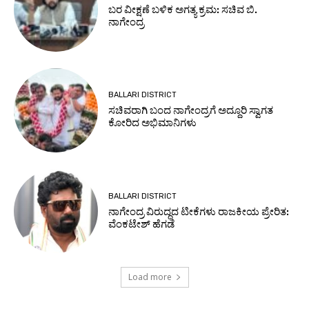
ಬರ ವೀಕ್ಷಣೆ ಬಳಿಕ ಅಗತ್ಯ ಕ್ರಮ: ಸಚಿವ ಬಿ.
ನಾಗೇಂದ್ರ
BALLARI DISTRICT
ಸಚಿವರಾಗಿ ಬಂದ ನಾಗೇಂದ್ರಗೆ ಅದ್ದೂರಿ ಸ್ವಾಗತ
ಕೋರಿದ ಅಭಿಮಾನಿಗಳು
BALLARI DISTRICT
ನಾಗೇಂದ್ರ ವಿರುದ್ಧದ ಟೀಕೆಗಳು ರಾಜಕೀಯ ಪ್ರೇರಿತ:
ವೆಂಕಟೇಶ್ ಹೆಗಡೆ
Load more