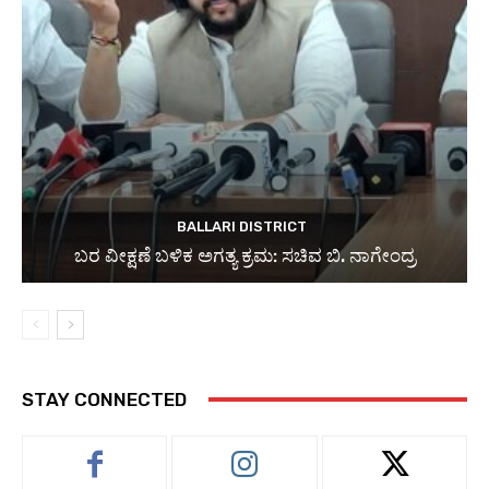
BALLARI DISTRICT
ಬರ ವೀಕ್ಷಣೆ ಬಳಿಕ ಅಗತ್ಯ ಕ್ರಮ: ಸಚಿವ ಬಿ. ನಾಗೇಂದ್ರ
STAY CONNECTED