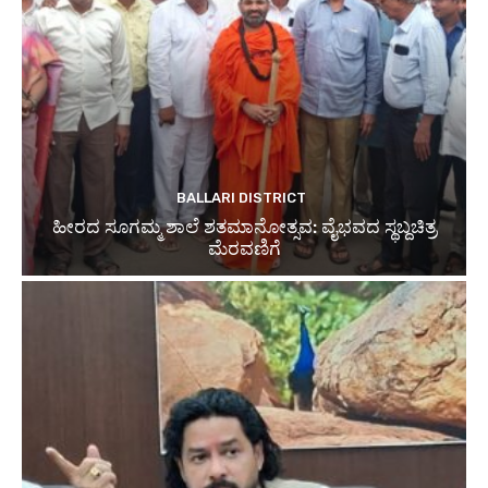
BALLARI DISTRICT
ಹೀರದ ಸೂಗಮ್ಮ ಶಾಲೆ ಶತಮಾನೋತ್ಸವ: ವೈಭವದ ಸ್ಥಬ್ದಚಿತ್ರ
ಮೆರವಣಿಗೆ