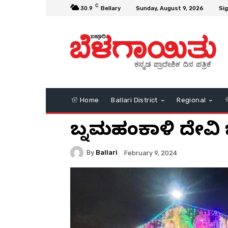
C
30.9
Bellary
Sunday, August 9, 2026
Sig
Home
Ballari District
Regional
ಬನ್ನಿಮಹಂಕಾಳಿ ದೇವಿ 
By
Ballari
February 9, 2024