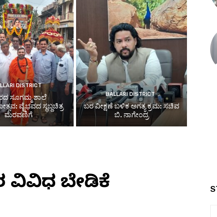
LLARI DISTRICT
BALLARI DISTRICT
ರದ ಸೂಗಮ್ಮ ಶಾಲೆ
ಸವ: ವೈಭವದ ಸ್ಥಬ್ದಚಿತ್ರ
ಬರ ವೀಕ್ಷಣೆ ಬಳಿಕ ಅಗತ್ಯ ಕ್ರಮ: ಸಚಿವ
ಮೆರವಣಿಗೆ
ಬಿ. ನಾಗೇಂದ್ರ