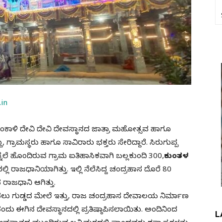
in
ಹಂಕಾಳಿ ದೇವಿ ದೇವಿ ದೇವಸ್ಥಾನದ ಜಾತ್ರಾ ಮಹೋತ್ಸವ ಹಾಗೂ
್ರಾಮಸ್ಥರು ಹಾಗೂ ಸಾವಿರಾರು ಭಕ್ತರು ಸೇರಿದ್ದಾರೆ. ಸಿರುಗುಪ್ಪ
ೆಲೆ ಹೊಂದಿರುವ ಗ್ರಾಮ ಐತಿಹಾಸಿಕವಾಗಿ ಬಲ್ಲಕುಂದಿ 300,
ಕುಂತಳ
 ರಾಜಧಾನಿಯಾಗಿತ್ತು. ಇಲ್ಲಿ ನೆಲೆಸಿದ್ದ ಚಂದ್ರಹಾಸ ದೊರೆ 80
ಾಜಧಾನಿ ಆಗಿತ್ತು.
ೊದಲು ಗುಡ್ಡದ ಮೇಲೆ ಇತ್ತು, ರಾಜ ಚಂದ್ರಹಾಸ ದೇವಾಲಯ ನಿರ್ಮಾಣ
ೆ ತಂದು ಈಗಿನ ದೇವಸ್ಥಾನದಲ್ಲಿ ಪ್ರತಿಷ್ಠಾಪಿಸಲಾಯಿತು. ಅಂದಿನಿಂದ
L