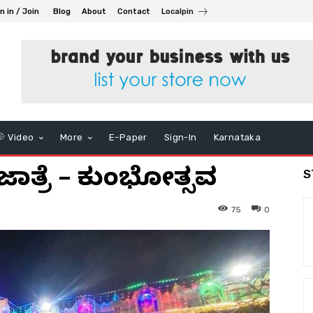
n in / Join
Blog
About
Contact
Localpin
Video
More
E-Paper
Sign-In
Karnataka
ಜಾತ್ರೆ – ಕುಂಭೋತ್ಸವ
S
75
0