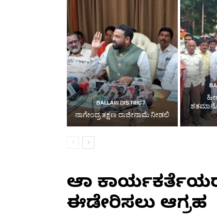
BA
ಹೀ
BALLARI DISTRICT
ಶತಮಾನೋತ್
ನಾಗೇಂದ್ರ ತಕ್ಷಣ ರಾಜೀನಾಮೆ ನೀಡಲಿ