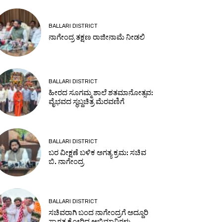
BALLARI DISTRICT
ನಾಗೇಂದ್ರ ತಕ್ಷಣ ರಾಜೀನಾಮೆ ನೀಡಲಿ
BALLARI DISTRICT
ಹೀರದ ಸೂಗಮ್ಮ ಶಾಲೆ ಶತಮಾನೋತ್ಸವ:
ವೈಭವದ ಸ್ಥಬ್ದಚಿತ್ರ ಮೆರವಣಿಗೆ
BALLARI DISTRICT
ಬರ ವೀಕ್ಷಣೆ ಬಳಿಕ ಅಗತ್ಯ ಕ್ರಮ: ಸಚಿವ
ಬಿ. ನಾಗೇಂದ್ರ
BALLARI DISTRICT
ಸಚಿವರಾಗಿ ಬಂದ ನಾಗೇಂದ್ರಗೆ ಅದ್ದೂರಿ
ಸ್ವಾಗತ ಕೋರಿದ ಅಭಿಮಾನಿಗಳು