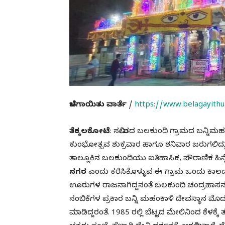
ಬೆಳಗಾಯಿತು ವಾರ್ತೆ
/
https://www.belagayithu.
ತೆಕ್ಕಲಕೋಟೆ
: ಸಮೀಪದ ಬಲಕುಂದಿ ಗ್ರಾಮದ ಬನ್ನಿಮ
ಕುಂಭೋತ್ಸವ ಶುಕ್ರವಾರ ಹಾಗೂ ಶನಿವಾರ ಜರುಗಲಿದ್ದು, ಗ
ತಾಲ್ಲೂಕಿನ ಬಲಕುಂದಿಯು ಐತಿಹಾಸಿಕ, ಪೌರಾಣಿಕ ಹಿನ್ನ
ನಗರ
ಎಂದು ಕರೆಸಿಕೊಳ್ಳುವ ಈ ಗ್ರಾಮ ಒಂದು ಕಾಲದಲ್ಲಿ
ಊರುಗಳ ರಾಜನಾಗಿದ್ದನಂತೆ ಬಲಕುಂದಿ ಚಂದ್ರಹಾಸನ ರ
ನಂಬಿಕೆಗಳ ಪ್ರಕಾರ ಬನ್ನಿ ಮಹಂಕಾಳಿ ದೇವಸ್ಥಾನ ಮ
ಮಾಡಿದ್ದರಂತೆ. 1985 ರಲ್ಲಿ ಬೆಟ್ಟದ ಮೇಲಿನಿಂದ ಕೆಳಕ್ಕ