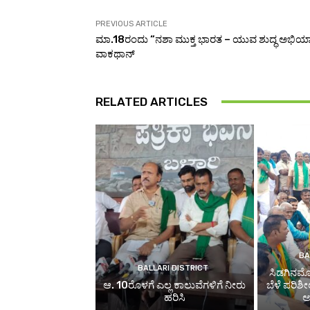
PREVIOUS ARTICLE
ಮಾ.18ರಂದು “ನಶಾ ಮುಕ್ತ ಭಾರತ – ಯುವ ಶುದ್ಧ ಅಭಿಯ
ವಾಕಥಾನ್
RELATED ARTICLES
BA
BALLARI DISTRICT
ಸಿಡಗಿನಮೊಳ
ಆ. 10ರೊಳಗೆ ಎಲ್ಲ ಕಾಲುವೆಗಳಿಗೆ ನೀರು
ಬೆಳೆ ಪರಿಶೀ
ಹರಿಸಿ
ಅ