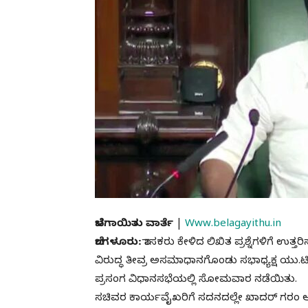
ಬೆಳಗಾಯಿತು ವಾರ್ತೆ
|
Www.belagayithu.in
ಬೆಂಗಳೂರು:
ಶಾಸಕರು ಕೇಳಿದ ಲಿಖಿತ ಪ್ರಶ್ನೆಗಳಿಗೆ ಉತ
ವಿರುದ್ಧ ತೀವ್ರ ಅಸಮಾಧಾನಗೊಂಡು ಸಭಾಧ್ಯಕ್ಷ ಯು
ಪ್ರಸಂಗ ವಿಧಾನಸಭೆಯಲ್ಲಿ ಸೋಮವಾರ ನಡೆಯಿತು.
ಸಚಿವರ ಕಾರ್ಯವೈಖರಿಗೆ ಸದನದಲ್ಲೇ ಖಾದರ್ ಗರಂ ಆ