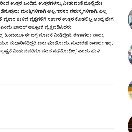
 ಸಚಿವರಿಂದ ಉತ್ತರ ಬಂದಿದೆ. ಉತ್ತರಗಳನ್ನು ನೀಡುವಂತೆ ಮೊನ್ನೆಯೇ
ನ ನಡೆಸುವುದು ಮಂತ್ರಿಗಳಿಗಾಗಿ ಅಲ್ಲ, ಶಾಸಕರ ಸಮಸ್ಯೆಗಳಿಗಾಗಿ. ಎಲ್ಲ
 ಪ್ರಕಾರ ಕೇಳಿದ ಪ್ರಶ್ನೆಗಳಿಗೆ ಸರ್ಕಾರ ಉತ್ತರ ಕೊಡಲಿಲ್ಲ ಅಂದ್ರೆ ಹೇಗೆ
 ಎಂದು ಖಾದರ್ ಆಕ್ರೋಶ ವ್ಯಕ್ತಪಡಿಸಿದರು.
.‌ ಹಿಂದೆಯೂ ಈ ಬಗ್ಗೆ ಸೂಚನೆ ನೀಡಿದ್ದೇನೆ. ಈಗಾಗಲೇ ನಾಲ್ಕು
ರಿಯೂ ಸುಧಾರಿಸದಿದ್ದರೆ ಏನು ಮಾಡೋದು. ಸುಧಾರಣೆ ಕಾಣಲೇ ಇಲ್ಲ,
್ಪಷ್ಟನೆ ನೀಡುವವರೆಗೂ ಸದನ ನಡೆಸೋದಿಲ್ಲ’ ಎಂದು ಹೇಳಿ