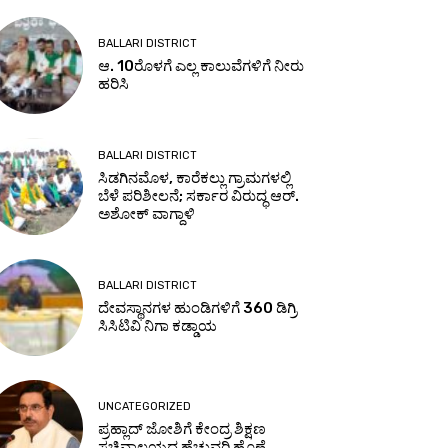
BALLARI DISTRICT
ಆ. 10ರೊಳಗೆ ಎಲ್ಲ ಕಾಲುವೆಗಳಿಗೆ ನೀರು
ಹರಿಸಿ
BALLARI DISTRICT
ಸಿಡಗಿನಮೊಳ, ಕಾರೆಕಲ್ಲು ಗ್ರಾಮಗಳಲ್ಲಿ
ಬೆಳೆ ಪರಿಶೀಲನೆ; ಸರ್ಕಾರ ವಿರುದ್ಧ ಆರ್.
ಅಶೋಕ್ ವಾಗ್ದಾಳಿ
BALLARI DISTRICT
ದೇವಸ್ಥಾನಗಳ ಹುಂಡಿಗಳಿಗೆ 360 ಡಿಗ್ರಿ
ಸಿಸಿಟಿವಿ ನಿಗಾ ಕಡ್ಡಾಯ
UNCATEGORIZED
ಪ್ರಹ್ಲಾದ್ ಜೋಶಿಗೆ ಕೇಂದ್ರ ಶಿಕ್ಷಣ
ಸಚಿವಾಲಯದ ಹೆಚ್ಚುವರಿ ಹೊಣೆ