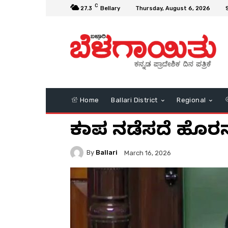
C
27.3
Bellary
Thursday, August 6, 2026
Home
Ballari District
Regional
ಕಲಾಪ ನಡೆಸದೆ ಹೊರನ
By
Ballari
March 16, 2026