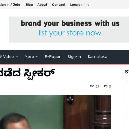
Sign in / Join
Blog
About
Contact
Localpin
Video
More
E-Paper
Sign-In
Karnataka
ಡೆದ ಸ್ಪೀಕರ್
S
37
0