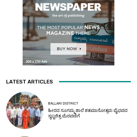
LATEST ARTICLES
BALLARI DISTRICT
ಹೀರದ ಸೂಗಮ್ಮ ಶಾಲೆ ಶತಮಾನೋತ್ಸವ: ವೈಭವದ
ಸ್ಥಬ್ದಚಿತ್ರ ಮೆರವಣಿಗೆ