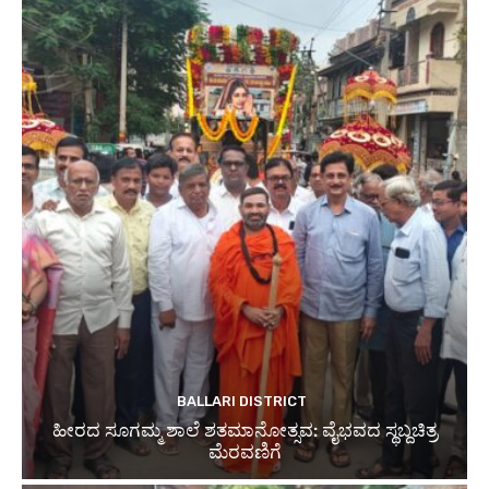
BALLARI DISTRICT
ಹೀರದ ಸೂಗಮ್ಮ ಶಾಲೆ ಶತಮಾನೋತ್ಸವ: ವೈಭವದ ಸ್ಥಬ್ದಚಿತ್ರ
ಮೆರವಣಿಗೆ