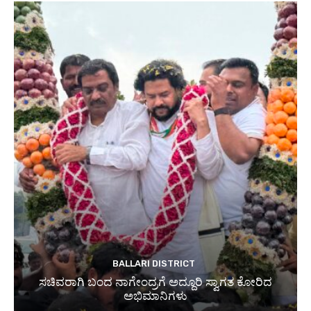
BALLARI DISTRICT
ಸಚಿವರಾಗಿ ಬಂದ ನಾಗೇಂದ್ರಗೆ ಅದ್ದೂರಿ ಸ್ವಾಗತ ಕೋರಿದ
ಅಭಿಮಾನಿಗಳು