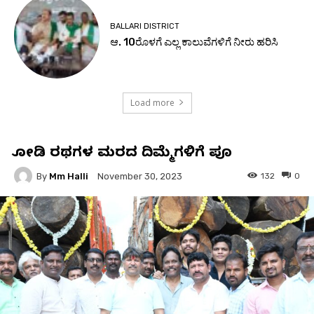
BALLARI DISTRICT
ಆ. 10ರೊಳಗೆ ಎಲ್ಲ ಕಾಲುವೆಗಳಿಗೆ ನೀರು ಹರಿಸಿ
Load more