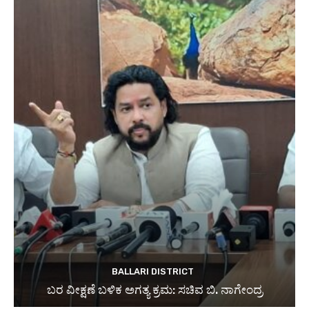
BALLARI DISTRICT
ಬರ ವೀಕ್ಷಣೆ ಬಳಿಕ ಅಗತ್ಯ ಕ್ರಮ: ಸಚಿವ ಬಿ. ನಾಗೇಂದ್ರ