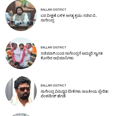
BALLARI DISTRICT
ಬರ ವೀಕ್ಷಣೆ ಬಳಿಕ ಅಗತ್ಯ ಕ್ರಮ: ಸಚಿವ ಬಿ.
ನಾಗೇಂದ್ರ
BALLARI DISTRICT
ಸಚಿವರಾಗಿ ಬಂದ ನಾಗೇಂದ್ರಗೆ ಅದ್ದೂರಿ ಸ್ವಾಗತ
ಕೋರಿದ ಅಭಿಮಾನಿಗಳು
BALLARI DISTRICT
ನಾಗೇಂದ್ರ ವಿರುದ್ಧದ ಟೀಕೆಗಳು ರಾಜಕೀಯ ಪ್ರೇರಿತ:
ವೆಂಕಟೇಶ್ ಹೆಗಡೆ