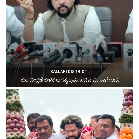
BALLARI DISTRICT
ಬರ ವೀಕ್ಷಣೆ ಬಳಿಕ ಅಗತ್ಯ ಕ್ರಮ: ಸಚಿವ ಬಿ. ನಾಗೇಂದ್ರ