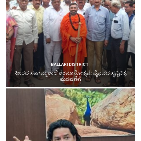
BALLARI DISTRICT
ಹೀರದ ಸೂಗಮ್ಮ ಶಾಲೆ ಶತಮಾನೋತ್ಸವ: ವೈಭವದ ಸ್ಥಬ್ದಚಿತ್ರ
ಮೆರವಣಿಗೆ