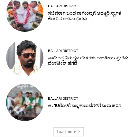
BALLARI DISTRICT
ಸಚಿವರಾಗಿ ಬಂದ ನಾಗೇಂದ್ರಗೆ ಅದ್ದೂರಿ ಸ್ವಾಗತ
ಕೋರಿದ ಅಭಿಮಾನಿಗಳು
BALLARI DISTRICT
ನಾಗೇಂದ್ರ ವಿರುದ್ಧದ ಟೀಕೆಗಳು ರಾಜಕೀಯ ಪ್ರೇರಿತ:
ವೆಂಕಟೇಶ್ ಹೆಗಡೆ
BALLARI DISTRICT
ಆ. 10ರೊಳಗೆ ಎಲ್ಲ ಕಾಲುವೆಗಳಿಗೆ ನೀರು ಹರಿಸಿ
Load more