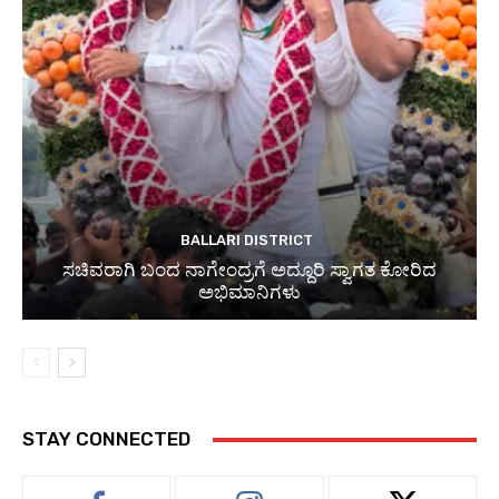
BALLARI DISTRICT
ಸಚಿವರಾಗಿ ಬಂದ ನಾಗೇಂದ್ರಗೆ ಅದ್ದೂರಿ ಸ್ವಾಗತ ಕೋರಿದ
ಅಭಿಮಾನಿಗಳು
STAY CONNECTED