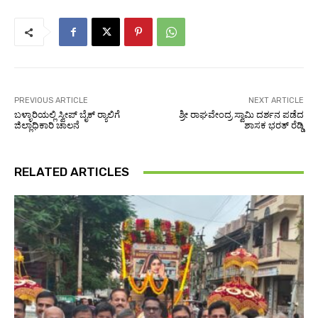
PREVIOUS ARTICLE
NEXT ARTICLE
ಬಳ್ಳಾರಿಯಲ್ಲಿ ಸ್ವೀಪ್ ಬೈಕ್ ರ‍್ಯಾಲಿಗೆ
ಶ್ರೀ ರಾಘವೇಂದ್ರ ಸ್ವಾಮಿ ದರ್ಶನ ಪಡೆದ
ಜಿಲ್ಲಾಧಿಕಾರಿ ಚಾಲನೆ
ಶಾಸಕ ಭರತ್ ರೆಡ್ಡಿ
RELATED ARTICLES