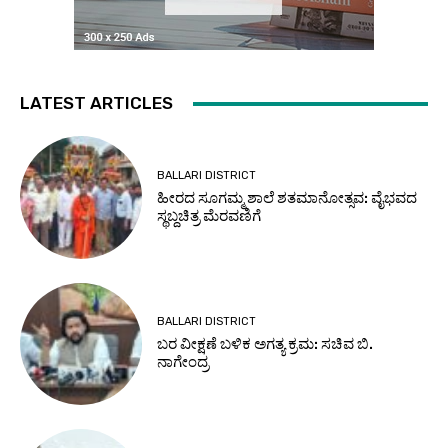
LATEST ARTICLES
BALLARI DISTRICT
ಹೀರದ ಸೂಗಮ್ಮ ಶಾಲೆ ಶತಮಾನೋತ್ಸವ: ವೈಭವದ
ಸ್ಥಬ್ದಚಿತ್ರ ಮೆರವಣಿಗೆ
BALLARI DISTRICT
ಬರ ವೀಕ್ಷಣೆ ಬಳಿಕ ಅಗತ್ಯ ಕ್ರಮ: ಸಚಿವ ಬಿ.
ನಾಗೇಂದ್ರ