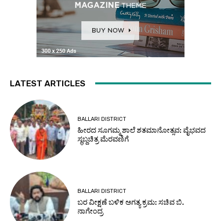
LATEST ARTICLES
BALLARI DISTRICT
ಹೀರದ ಸೂಗಮ್ಮ ಶಾಲೆ ಶತಮಾನೋತ್ಸವ: ವೈಭವದ
ಸ್ಥಬ್ದಚಿತ್ರ ಮೆರವಣಿಗೆ
BALLARI DISTRICT
ಬರ ವೀಕ್ಷಣೆ ಬಳಿಕ ಅಗತ್ಯ ಕ್ರಮ: ಸಚಿವ ಬಿ.
ನಾಗೇಂದ್ರ