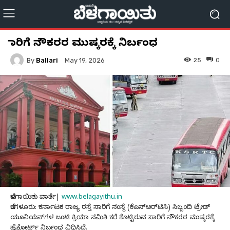
ಸಾರಿಗೆ ನೌಕರರ ಮುಷ್ಕರಕ್ಕೆ ನಿರ್ಬಂಧ
By
Ballari
25
0
May 19, 2026
ಬೆಳಗಾಯಿತು ವಾರ್ತೆ|
www.belagayithu.in
ಬೆಂಗಳೂರು: ಕರ್ನಾಟಕ ರಾಜ್ಯ ರಸ್ತೆ ಸಾರಿಗೆ ಸಂಸ್ಥೆ (ಕೆಎಸ್‌ಆರ್‌ಟಿಸಿ) ಸಿಬ್ಬಂದಿ ಟ್ರೇಡ್‌
ಯೂನಿಯನ್‌ಗಳ ಜಂಟಿ ಕ್ರಿಯಾ ಸಮಿತಿ ಕರೆ ಕೊಟ್ಟಿರುವ ಸಾರಿಗೆ ನೌಕರರ ಮುಷ್ಕರಕ್ಕೆ
ಹೈಕೋರ್ಟ್ ನಿರ್ಬಂಧ ವಿಧಿಸಿದೆ.