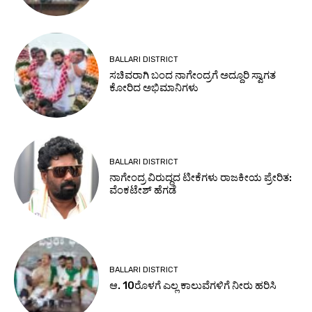
BALLARI DISTRICT
ಸಚಿವರಾಗಿ ಬಂದ ನಾಗೇಂದ್ರಗೆ ಅದ್ದೂರಿ ಸ್ವಾಗತ
ಕೋರಿದ ಅಭಿಮಾನಿಗಳು
BALLARI DISTRICT
ನಾಗೇಂದ್ರ ವಿರುದ್ಧದ ಟೀಕೆಗಳು ರಾಜಕೀಯ ಪ್ರೇರಿತ:
ವೆಂಕಟೇಶ್ ಹೆಗಡೆ
BALLARI DISTRICT
ಆ. 10ರೊಳಗೆ ಎಲ್ಲ ಕಾಲುವೆಗಳಿಗೆ ನೀರು ಹರಿಸಿ