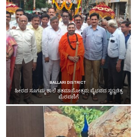
BALLARI DISTRICT
ಹೀರದ ಸೂಗಮ್ಮ ಶಾಲೆ ಶತಮಾನೋತ್ಸವ: ವೈಭವದ ಸ್ಥಬ್ದಚಿತ್ರ
ಮೆರವಣಿಗೆ