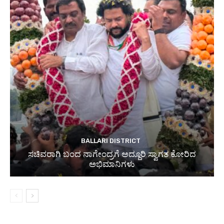
BALLARI DISTRICT
ಸಚಿವರಾಗಿ ಬಂದ ನಾಗೇಂದ್ರಗೆ ಅದ್ದೂರಿ ಸ್ವಾಗತ ಕೋರಿದ
ಅಭಿಮಾನಿಗಳು