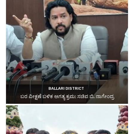
BALLARI DISTRICT
ಬರ ವೀಕ್ಷಣೆ ಬಳಿಕ ಅಗತ್ಯ ಕ್ರಮ: ಸಚಿವ ಬಿ. ನಾಗೇಂದ್ರ