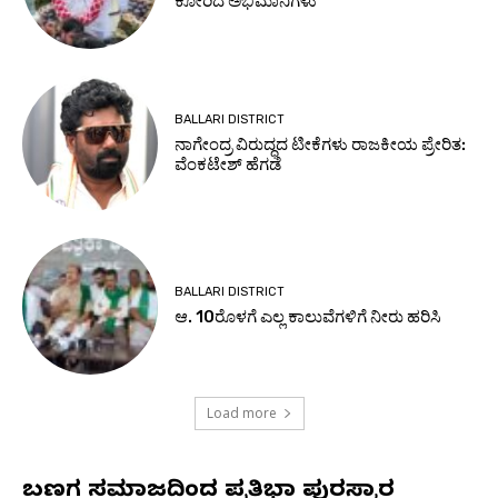
ಕೋರಿದ ಅಭಿಮಾನಿಗಳು
BALLARI DISTRICT
ನಾಗೇಂದ್ರ ವಿರುದ್ಧದ ಟೀಕೆಗಳು ರಾಜಕೀಯ ಪ್ರೇರಿತ:
ವೆಂಕಟೇಶ್ ಹೆಗಡೆ
BALLARI DISTRICT
ಆ. 10ರೊಳಗೆ ಎಲ್ಲ ಕಾಲುವೆಗಳಿಗೆ ನೀರು ಹರಿಸಿ
Load more