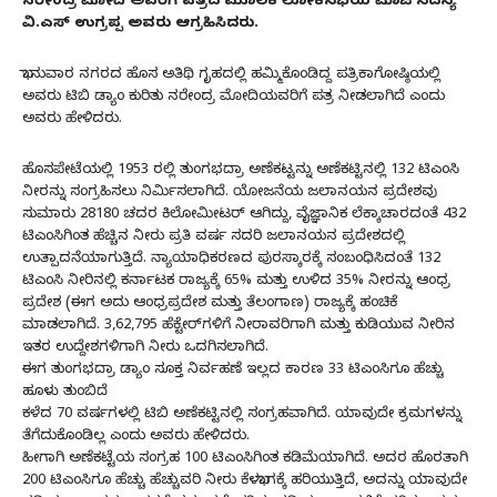
ನರೇಂದ್ರ ಮೋದಿ ಅವರಿಗೆ ಪತ್ರದ ಮೂಲಕ ಲೋಕಸಭೆಯ ಮಾಜಿ ಸದಸ್ಯ
ವಿ.ಎಸ್ ಉಗ್ರಪ್ಪ ಅವರು ಆಗ್ರಹಿಸಿದರು.
ಭಾನುವಾರ ನಗರದ ಹೊಸ ಅತಿಥಿ ಗೃಹದಲ್ಲಿ ಹಮ್ಮಿಕೊಂಡಿದ್ದ ಪತ್ರಿಕಾಗೋಷ್ಠಿಯಲ್ಲಿ
ಅವರು ಟಿಬಿ ಡ್ಯಾಂ ಕುರಿತು ನರೇಂದ್ರ ಮೋದಿಯವರಿಗೆ ಪತ್ರ ನೀಡಲಾಗಿದೆ ಎಂದು
ಅವರು ಹೇಳಿದರು.
ಹೊಸಪೇಟೆಯಲ್ಲಿ 1953 ರಲ್ಲಿ ತುಂಗಭದ್ರಾ ಅಣೆಕಟ್ಟನ್ನು ಅಣೆಕಟ್ಟಿನಲ್ಲಿ 132 ಟಿಎಂಸಿ
ನೀರನ್ನು ಸಂಗ್ರಹಿಸಲು ನಿರ್ಮಿಸಲಾಗಿದೆ. ಯೋಜನೆಯ ಜಲಾನಯನ ಪ್ರದೇಶವು
ಸುಮಾರು 28180 ಚದರ ಕಿಲೋಮೀಟರ್ ಆಗಿದ್ದು, ವೈಜ್ಞಾನಿಕ ಲೆಕ್ಕಾಚಾರದಂತೆ 432
ಟಿಎಂಸಿಗಿಂತ ಹೆಚ್ಚಿನ ನೀರು ಪ್ರತಿ ವರ್ಷ ಸದರಿ ಜಲಾನಯನ ಪ್ರದೇಶದಲ್ಲಿ
ಉತ್ಪಾದನೆಯಾಗುತ್ತಿದೆ. ನ್ಯಾಯಾಧಿಕರಣದ ಪುರಸ್ಕಾರಕ್ಕೆ ಸಂಬಂಧಿಸಿದಂತೆ 132
ಟಿಎಂಸಿ ನೀರಿನಲ್ಲಿ ಕರ್ನಾಟಕ ರಾಜ್ಯಕ್ಕೆ 65% ಮತ್ತು ಉಳಿದ 35% ನೀರನ್ನು ಆಂಧ್ರ
ಪ್ರದೇಶ (ಈಗ ಅದು ಆಂಧ್ರಪ್ರದೇಶ ಮತ್ತು ತೆಲಂಗಾಣ) ರಾಜ್ಯಕ್ಕೆ ಹಂಚಿಕೆ
ಮಾಡಲಾಗಿದೆ. 3,62,795 ಹೆಕ್ಟೇರ್‌ಗಳಿಗೆ ನೀರಾವರಿಗಾಗಿ ಮತ್ತು ಕುಡಿಯುವ ನೀರಿನ
ಇತರ ಉದ್ದೇಶಗಳಿಗಾಗಿ ನೀರು ಒದಗಿಸಲಾಗಿದೆ.
ಈಗ ತುಂಗಭದ್ರಾ ಡ್ಯಾಂ ಸೂಕ್ತ ನಿರ್ವಹಣೆ ಇಲ್ಲದ ಕಾರಣ 33 ಟಿಎಂಸಿಗೂ ಹೆಚ್ಚು
ಹೂಳು ತುಂಬಿದೆ
ಕಳೆದ 70 ವರ್ಷಗಳಲ್ಲಿ ಟಿಬಿ ಅಣೆಕಟ್ಟಿನಲ್ಲಿ ಸಂಗ್ರಹವಾಗಿದೆ. ಯಾವುದೇ ಕ್ರಮಗಳನ್ನು
ತೆಗೆದುಕೊಂಡಿಲ್ಲ ಎಂದು ಅವರು ಹೇಳಿದರು.
ಹೀಗಾಗಿ ಅಣೆಕಟ್ಟೆಯ ಸಂಗ್ರಹ 100 ಟಿಎಂಸಿಗಿಂತ ಕಡಿಮೆಯಾಗಿದೆ. ಅದರ ಹೊರತಾಗಿ
200 ಟಿಎಂಸಿಗೂ ಹೆಚ್ಚು ಹೆಚ್ಚುವರಿ ನೀರು ಕೆಳಭಾಗಕ್ಕೆ ಹರಿಯುತ್ತಿದೆ, ಅದನ್ನು ಯಾವುದೇ