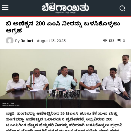
ಟಿಬಿ ಅಣೆಕಟ್ಟಿನ 200 ಟಿಎಂಸಿ ನೀರನ್ನು ಬಳಸಿಕೊಳ್ಳಲು
ಆಗ್ರಹ
By
Ballari
133
0
August 13, 2023
ಬಳ್ಳಾರಿ: ತುಂಗಭದ್ರಾ ಅಣೆಕಟ್ಟಿನಿಂದ 33 ಟಿಎಂಸಿ ಹೂಳು ತೆಗೆಯಲು ಮತ್ತು
ತುಂಗಭದ್ರಾ ಅಣೆಕಟ್ಟಿನ ಜಲಾನಯನ ಪ್ರದೇಶದಲ್ಲಿ ಲಭ್ಯವಿರುವ 200
ಟಿಎಂಸಿಗಿಂತ ಹೆಚ್ಚಿನ ಹೆಚ್ಚುವರಿ ನೀರನ್ನು ಸರಿಯಾಗಿ ಬಳಸಿಕೊಳ್ಳಲು ಪ್ರಧಾನಿ