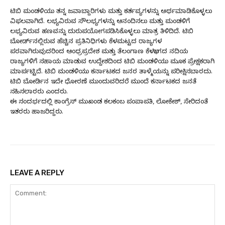
ಟಿಬಿ ಮಂಡಳಿಯು ತನ್ನ ಜವಾಬ್ದಾರಿಗಳು ಮತ್ತು ಕರ್ತವ್ಯಗಳನ್ನು ಅರ್ಥಮಾಡಿಕೊಳ್ಳಲು
ವಿಫಲವಾಗಿದೆ. ಲಭ್ಯವಿರುವ ಸೌಲಭ್ಯಗಳನ್ನು ಆನಂದಿಸಲು ಮತ್ತು ಮಂಡಳಿಗೆ
ಲಭ್ಯವಿರುವ ಹಣವನ್ನು ದುರುಪಯೋಗಪಡಿಸಿಕೊಳ್ಳಲು ಮಾತ್ರ ತಿಳಿದಿದೆ. ಟಿಬಿ
ಬೋರ್ಡ್‌ನಲ್ಲಿರುವ ಹೆಚ್ಚಿನ ಪ್ರತಿನಿಧಿಗಳು ಕೆಳಮಟ್ಟದ ರಾಜ್ಯಗಳ
ಪರವಾಗಿರುವುದರಿಂದ ಆಂಧ್ರಪ್ರದೇಶ ಮತ್ತು ತೆಲಂಗಾಣ ಕೆಳಭಾಗದ ನದಿಯ
ರಾಜ್ಯಗಳಿಗೆ ಸಹಾಯ ಮಾಡುವ ಉದ್ದೇಶದಿಂದ ಟಿಬಿ ಮಂಡಳಿಯು ಮೂಕ ಪ್ರೇಕ್ಷಕರಾಗಿ
ಮಾರ್ಪಟ್ಟಿದೆ. ಟಿಬಿ ಮಂಡಳಿಯು ಕರ್ನಾಟಕದ ಜನರ ತಾಳ್ಮೆಯನ್ನು ಪರೀಕ್ಷಿಸಬಾರದು.
ಟಿಬಿ ಬೋರ್ಡಿನ ಇದೇ ಧೋರಣೆ ಮುಂದುವರಿದರೆ ಮುಂದೆ ಕರ್ನಾಟಕದ ಜನತೆ
ಸಹಿಸಲಾರರು ಎಂದರು.
ಈ ಸಂದರ್ಭದಲ್ಲಿ ಕಾಂಗ್ರೆಸ್ ಮುಖಂಡ ಕಲಕಂಬ ಪಂಪಾಪತಿ, ಲೋಕೇಶ್, ಸೇರಿದಂತೆ
ಇತರರು ಹಾಜರಿದ್ದರು.
LEAVE A REPLY