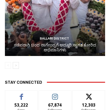
BALLARI DISTRICT
ಸಚಿವರಾಗಿ ಬಂದ ನಾಗೇಂದ್ರಗೆ ಅದ್ದೂರಿ ಸ್ವಾಗತ ಕೋರಿದ
ಅಭಿಮಾನಿಗಳು
STAY CONNECTED
53,222
67,874
12,303
Fans
Followers
Followers