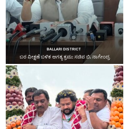
BALLARI DISTRICT
ಬರ ವೀಕ್ಷಣೆ ಬಳಿಕ ಅಗತ್ಯ ಕ್ರಮ: ಸಚಿವ ಬಿ. ನಾಗೇಂದ್ರ