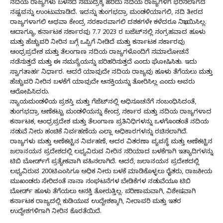
ನದಿಯ ರಾಜ್ಯಗಳು ಬಳಸದೆ ಸಮುದ್ರಕ್ಕೆ ಹರಿದು ನದಿಯ ರಾಜ್ಯಗಳಿಗೆ ಭರಿಸಲಾಗದ
ನಷ್ಟವನ್ನು ಉಂಟುಮಾಡಿದೆ. ಇದನ್ನು ತುಂಗಭದ್ರಾ ಮಂಡಳಿಯಾಗಲಿ, ನದಿ ತೀರದ
ರಾಜ್ಯಗಳಾಗಲಿ ಅಥವಾ ಕೇಂದ್ರ ಸರಕಾರವಾಗಲಿ ದಶಕಗಳೇ ಕಳೆದರೂ ನಿಭಾಯಿಸಿಲ್ಲ.
ಆದಾಗ್ಯೂ, ಕರ್ನಾಟಕ ಸರ್ಕಾರವು 7.7 2023 ರ ಬಜೆಟ್‌ನಲ್ಲಿ ಸಂಗ್ರಹವಾದ ಹೂಳು
ಮತ್ತು ಹೆಚ್ಚುವರಿ ನೀರಿನ ಬಗ್ಗೆ ಒಪ್ಪಿಗೆ ನೀಡಿದೆ ಮತ್ತು ಕರ್ನಾಟಕ ಸರ್ಕಾರವು
ಆಂಧ್ರಪ್ರದೇಶ ಮತ್ತು ತೆಲಂಗಾಣ ನದಿಯ ರಾಜ್ಯಗಳೊಂದಿಗೆ ಸಮಾಲೋಚನೆ
ನಡೆಸುತ್ತದೆ ಮತ್ತು ಈ ಸಮಸ್ಯೆಯನ್ನು ಪರಿಹರಿಸುತ್ತದೆ ಎಂದು ಘೋಷಿಸಿತು. ಇದು
ಸ್ವಾಗತಾರ್ಹ ನಿರ್ಧಾರ. ಆದರೆ ಯಾವುದೇ ನದಿಯ ರಾಜ್ಯವು ಹೂಳು ತೆಗೆಯಲು ಮತ್ತು
ಹೆಚ್ಚುವರಿ ನೀರಿನ ಬಳಕೆಗೆ ಯಾವುದೇ ಆಸಕ್ತಿಯನ್ನು ತೋರಿಸಿಲ್ಲ ಎಂದು ಅವರು
ಆರೋಪಿಸಿದರು.
ನ್ಯಾಯಮಂಡಳಿಯ ಪ್ರಶಸ್ತಿ ಮತ್ತು ಗೆಜೆಟ್‌ನಲ್ಲಿ ಅಧಿಸೂಚನೆಗೆ ಸಂಬಂಧಿಸಿದಂತೆ,
ತುಂಗಭದ್ರಾ ಅಣೆಕಟ್ಟು ಮಂಡಳಿಯನ್ನು ಕೇಂದ್ರ ಸರ್ಕಾರ ಮತ್ತು ನದಿಯ ರಾಜ್ಯಗಳಾದ
ಕರ್ನಾಟಕ, ಆಂಧ್ರಪ್ರದೇಶ ಮತ್ತು ತೆಲಂಗಾಣ ಪ್ರತಿನಿಧಿಗಳನ್ನು ಒಳಗೊಂಡಂತೆ ನದಿಯ
ನಡುವೆ ನೀರು ಹಂಚಿಕೆ ನಿರ್ವಹಣೆಯ ಎಲ್ಲಾ ಅಧಿಕಾರಗಳನ್ನು ರಚಿಸಲಾಗಿದೆ.
ರಾಜ್ಯಗಳು ಮತ್ತು ಅಣೆಕಟ್ಟಿನ ನಿರ್ವಹಣೆ, ಅದರ ವಿತರಣಾ ವ್ಯವಸ್ಥೆ ಮತ್ತು ಅಣೆಕಟ್ಟಿನ
ಜಲಾನಯನ ಪ್ರದೇಶದಲ್ಲಿ ಲಭ್ಯವಿರುವ ನೀರಿನ ಸರಿಯಾದ ಬಳಕೆಗಾಗಿ ಇತ್ಯಾದಿಗಳನ್ನು
ಟಿಬಿ ಬೋರ್ಡ್‌ಗೆ ಪ್ರತ್ಯೇಕವಾಗಿ ವಹಿಸಲಾಗಿದೆ. ಆದರೆ, ಜಲಾನಯನ ಪ್ರದೇಶದಲ್ಲಿ
ಲಭ್ಯವಿರುವ 200ಟಿಎಂಸಿಗೂ ಅಧಿಕ ನೀರು ಬಳಕೆ ಮಾಡಿಕೊಳ್ಳಲು ರೈತರು, ರಾಜಕೀಯ
ಮುಖಂಡರು ಸೇರಿದಂತೆ ನಾನಾ ಸಂಘಟನೆಗಳ ಬೇಡಿಕೆಗಳ ನಡುವೆಯೂ ಟಿಬಿ
ಬೋರ್ಡ್ ಹೂಳು ತೆಗೆಯಲು ಆಸಕ್ತಿ ತೋರುತ್ತಿಲ್ಲ. ಪರಿಣಾಮವಾಗಿ, ವಿಶೇಷವಾಗಿ
ಕರ್ನಾಟಕ ರಾಜ್ಯದಲ್ಲಿ ಕುಡಿಯುವ ಉದ್ದೇಶಕ್ಕಾಗಿ, ನೀರಾವರಿ ಮತ್ತು ಇತರ
ಉದ್ದೇಶಗಳಿಗಾಗಿ ನೀರಿನ ಕೊರತೆಯಿದೆ.