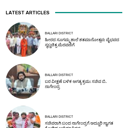
LATEST ARTICLES
BALLARI DISTRICT
ಹೀರದ ಸೂಗಮ್ಮ ಶಾಲೆ ಶತಮಾನೋತ್ಸವ: ವೈಭವದ
ಸ್ಥಬ್ದಚಿತ್ರ ಮೆರವಣಿಗೆ
BALLARI DISTRICT
ಬರ ವೀಕ್ಷಣೆ ಬಳಿಕ ಅಗತ್ಯ ಕ್ರಮ: ಸಚಿವ ಬಿ.
ನಾಗೇಂದ್ರ
BALLARI DISTRICT
ಸಚಿವರಾಗಿ ಬಂದ ನಾಗೇಂದ್ರಗೆ ಅದ್ದೂರಿ ಸ್ವಾಗತ