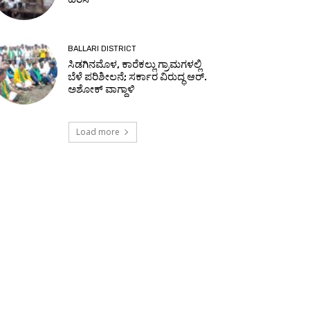
BALLARI DISTRICT
ಸಿಡಗಿನಮೊಳ, ಕಾರೆಕಲ್ಲು ಗ್ರಾಮಗಳಲ್ಲಿ
ಬೆಳೆ ಪರಿಶೀಲನೆ; ಸರ್ಕಾರ ವಿರುದ್ಧ ಆರ್.
ಅಶೋಕ್ ವಾಗ್ದಾಳಿ
Load more