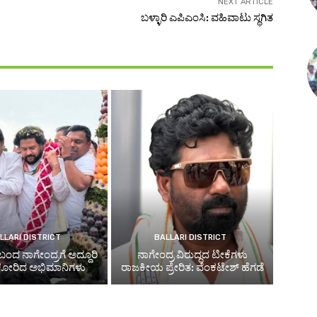
NEXT ARTICLE
ಬಳ್ಳಾರಿ ಎಪಿಎಂಸಿ: ವಹಿವಾಟು ಸ್ಥಗಿತ
LLARI DISTRICT
BALLARI DISTRICT
ಬಂದ ನಾಗೇಂದ್ರಗೆ ಅದ್ದೂರಿ
ನಾಗೇಂದ್ರ ವಿರುದ್ಧದ ಟೀಕೆಗಳು
 ಕೋರಿದ ಅಭಿಮಾನಿಗಳು
ರಾಜಕೀಯ ಪ್ರೇರಿತ: ವೆಂಕಟೇಶ್ ಹೆಗಡೆ