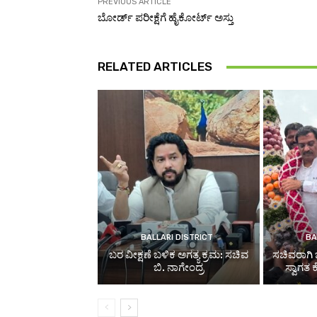
PREVIOUS ARTICLE
ಬೋರ್ಡ್ ಪರೀಕ್ಷೆಗೆ ಹೈಕೋರ್ಟ್​​ ಅಸ್ತು
RELATED ARTICLES
BALLARI DISTRICT
BA
ಬರ ವೀಕ್ಷಣೆ ಬಳಿಕ ಅಗತ್ಯ ಕ್ರಮ: ಸಚಿವ
ಸಚಿವರಾಗಿ 
ಬಿ. ನಾಗೇಂದ್ರ
ಸ್ವಾಗತ