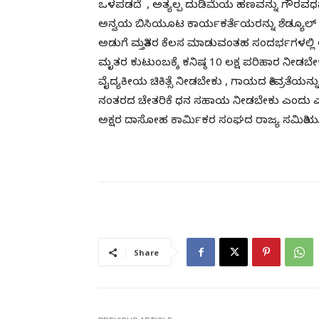
ಒಳಪಡದೆ , ಅತ್ಯಲ್ಪ ದುಡಿಮೆಯ ಹಣವನ್ನು ಗೌರವಧನದ ಹೆ
ಅನ್ವಯ ಬಿಸಿಯೂಟ ಕಾರ್ಯಕರ್ತೆಯರನ್ನು ಶೆಡ್ಯೂಲ್ 
ಅಡುಗೆ ಮತ್ತಿತರ ಕೆಲಸ ಮಾಡುವಂತಹ ಸಂದರ್ಭಗಳಲ್ಲಿ 
ಮೃತರ ಕುಟುಂಬಕ್ಕೆ ಕನಿಷ್ಠ 10 ಲಕ್ಷ ಪರಿಹಾರ ನೀ
ವೈದ್ಯಕೀಯ ಚಿಕಿತ್ಸೆ ನೀಡಬೇಕು , ಗಾಯದ ತೀವ್ರತೆಯನ್ನು 
ನಂತರದ ಚೇತರಿಕೆ ಧನ ಸಹಾಯ ನೀಡಬೇಕು ಎಂದು ಎ 
ಅಕ್ಷರ ದಾಸೋಹ ಕಾರ್ಮಿಕರ ಸಂಘದ ರಾಜ್ಯ ಸಮಿತಿಯು ಆ
Share