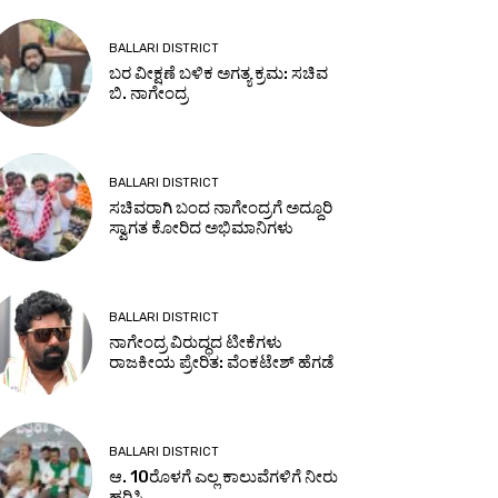
BALLARI DISTRICT
ಬರ ವೀಕ್ಷಣೆ ಬಳಿಕ ಅಗತ್ಯ ಕ್ರಮ: ಸಚಿವ
ಬಿ. ನಾಗೇಂದ್ರ
BALLARI DISTRICT
ಸಚಿವರಾಗಿ ಬಂದ ನಾಗೇಂದ್ರಗೆ ಅದ್ದೂರಿ
ಸ್ವಾಗತ ಕೋರಿದ ಅಭಿಮಾನಿಗಳು
BALLARI DISTRICT
ನಾಗೇಂದ್ರ ವಿರುದ್ಧದ ಟೀಕೆಗಳು
ರಾಜಕೀಯ ಪ್ರೇರಿತ: ವೆಂಕಟೇಶ್ ಹೆಗಡೆ
BALLARI DISTRICT
ಆ. 10ರೊಳಗೆ ಎಲ್ಲ ಕಾಲುವೆಗಳಿಗೆ ನೀರು
ಹರಿಸಿ