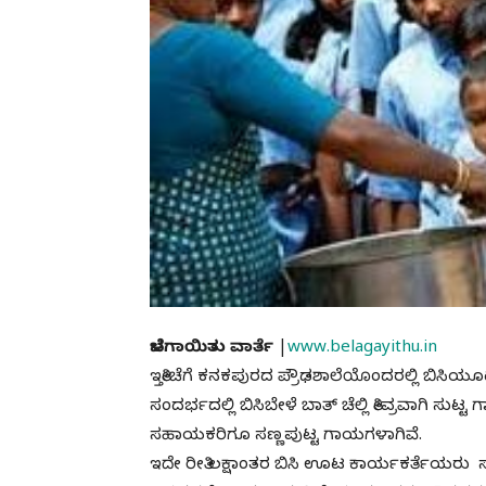
ಬೆಳಗಾಯಿತು ವಾರ್ತೆ
|
www.belagayithu.in
ಇತ್ತೀಚೆಗೆ ಕನಕಪುರದ ಪ್ರೌಢಶಾಲೆಯೊಂದರಲ್ಲಿ ಬಿ
ಸಂದರ್ಭದಲ್ಲಿ ಬಿಸಿಬೇಳೆ ಬಾತ್ ಚೆಲ್ಲಿ ತೀವ್ರವಾಗಿ ಸುಟ್
ಸಹಾಯಕರಿಗೂ ಸಣ್ಣಪುಟ್ಟ ಗಾಯಗಳಾಗಿವೆ.
ಇದೇ ರೀತಿ ಲಕ್ಷಾಂತರ ಬಿಸಿ ಊಟ ಕಾರ್ಯಕರ್ತೆಯರು ಸೂಕ