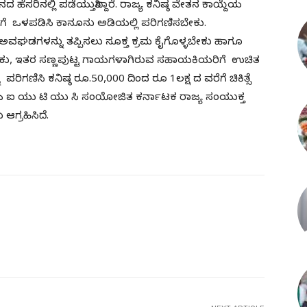
ಸರಿನಲ್ಲಿ ಪಡೆಯುತ್ತಿದ್ದಾರೆ. ರಾಜ್ಯ ಕನಿಷ್ಠ ವೇತನ ಕಾಯ್ದೆಯ
ಗೆ ಒಳಪಡಿಸಿ ಕಾನೂನು ಅಡಿಯಲ್ಲಿ ಪರಿಗಣಿಸಬೇಕು.
ಅವಘಡಗಳನ್ನು ತಪ್ಪಿಸಲು ಸೂಕ್ತ ಕ್ರಮ ಕೈಗೊಳ್ಳಬೇಕು ಹಾಗೂ
ಡಬೇಕು, ಇತರ ಸಣ್ಣಪುಟ್ಟ ಗಾಯಗಳಾಗಿರುವ ಸಹಾಯಕಿಯರಿಗೆ ಉಚಿತ
ಪರಿಗಣಿಸಿ ಕನಿಷ್ಠ ರೂ.50,000 ದಿಂದ ರೂ 1ಲಕ್ಷ ದ ವರೆಗೆ ಚಿಕಿತ್ಸೆ
ಐ ಯು ಟಿ ಯು ಸಿ ಸಂಯೋಜಿತ ಕರ್ನಾಟಕ ರಾಜ್ಯ ಸಂಯುಕ್ತ
ಗ್ರಹಿಸಿದೆ.