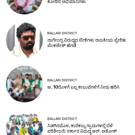
ಕೋರಿದ ಅಭಿಮಾನಿಗಳು
BALLARI DISTRICT
ನಾಗೇಂದ್ರ ವಿರುದ್ಧದ ಟೀಕೆಗಳು ರಾಜಕೀಯ ಪ್ರೇರಿತ:
ವೆಂಕಟೇಶ್ ಹೆಗಡೆ
BALLARI DISTRICT
ಆ. 10ರೊಳಗೆ ಎಲ್ಲ ಕಾಲುವೆಗಳಿಗೆ ನೀರು ಹರಿಸಿ
BALLARI DISTRICT
ಸಿಡಗಿನಮೊಳ, ಕಾರೆಕಲ್ಲು ಗ್ರಾಮಗಳಲ್ಲಿ ಬೆಳೆ
ಪರಿಶೀಲನೆ; ಸರ್ಕಾರ ವಿರುದ್ಧ ಆರ್. ಅಶೋಕ್