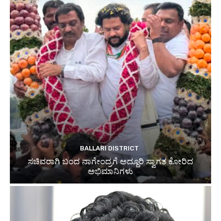
BALLARI DISTRICT
ಸಚಿವರಾಗಿ ಬಂದ ನಾಗೇಂದ್ರಗೆ ಅದ್ದೂರಿ ಸ್ವಾಗತ ಕೋರಿದ
ಅಭಿಮಾನಿಗಳು