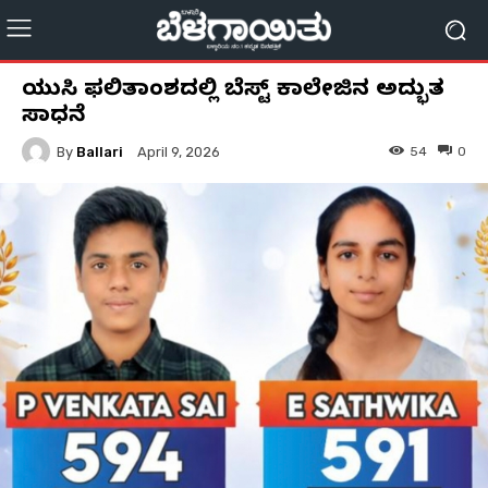
ಪಿಯುಸಿ ಫಲಿತಾಂಶದಲ್ಲಿ ಬೆಸ್ಟ್ ಕಾಲೇಜಿನ ಅದ್ಭುತ
ಸಾಧನೆ
By
Ballari
54
0
April 9, 2026